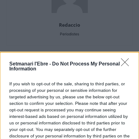
Redaccio
Periodistes
Setmanari l'Ebre -
Do Not Process My Personal
ARTICLES RELACIONATS
Information
Amposta afegix més de 400 fotografies al
If you wish to opt-out of the sale, sharing to third parties, or
Fons Arbó
processing of your personal or sensitive information for
16 de juny de 2026
targeted advertising by us, please use the below opt-out
Cultura
section to confirm your selection. Please note that after your
opt-out request is processed you may continue seeing
Un tribut als Rolling Stones obri diumenge
interest-based ads based on personal information utilized by
les Jornades Musicals de l’Ermita de la
us or personal information disclosed to third parties prior to
Pietat
your opt-out. You may separately opt-out of the further
5 de juny de 2026
Societat
disclosure of your personal information by third parties on the