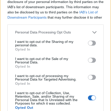
vincula patrimoni, turisme i
disclosure of your personal information by third parties on the
gastronomia
IAB’s list of downstream participants. This information may
also be disclosed by us to third parties on the
IAB’s List of
6 d'agost de 2026
Downstream Participants
that may further disclose it to other
third parties.
Els vestits de paper guanyen força
enguany amb més modistes i gairebé
40 peces a concurs
Personal Data Processing Opt Outs
31 de juliol de 2026
I want to opt-out of the Sharing of my
personal data.
Opted In
“L’eclipsi serà una oportunitat també
per a gaudir de les Festes Majors
I want to opt-out of the Sale of my
d’Amposta”
Personal Data.
Opted In
31 de juliol de 2026
I want to opt-out of processing my
Personal Data for Targeted Advertising.
Blaumut lidera el cartell musical de les
Opted In
Festes
31 de juliol de 2026
I want to opt-out of Collection, Use,
Retention, Sale, and/or Sharing of my
Personal Data that Is Unrelated with the
Purposes for which it was collected.
Opted Out
Carrega més