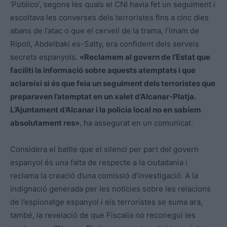
‘Público’, segons les quals el CNI havia fet un seguiment i
escoltava les converses dels terroristes fins a cinc dies
abans de l’atac o que el cervell de la trama, l’imam de
Ripoll, Abdelbaki es-Satty, era confident dels serveis
secrets espanyols.
«Reclamem al govern de l’Estat que
faciliti la informació sobre aquests atemptats i que
aclareixi si és que feia un seguiment dels terroristes que
preparaven l’atemptat en un xalet d’Alcanar-Platja.
L’Ajuntament d’Alcanar i la policia local no en sabíem
absolutament res»
, ha assegurat en un comunicat.
Considera el batlle que el silenci per part del govern
espanyol és una falta de respecte a la ciutadania i
reclama la creació d’una comissió d’investigació. A la
indignació generada per les notícies sobre les relacions
de l’espionatge espanyol i els terroristes se suma ara,
també, la revelació de que Fiscalia no reconegui les