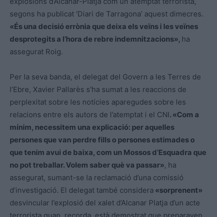
explosions d’Alcanar-Platja com un atemptat terrorista,
segons ha publicat ‘Diari de Tarragona’ aquest dimecres.
«És una decisió errònia que deixa els veïns i les veïnes
desprotegits a l’hora de rebre indemnitzacions»,
ha
assegurat Roig.
Per la seva banda, el delegat del Govern a les Terres de
l’Ebre, Xavier Pallarès s’ha sumat a les reaccions de
perplexitat sobre les notícies aparegudes sobre les
relacions entre els autors de l’atemptat i el CNI
. «Com a
mínim, necessitem una explicació: per aquelles
persones que van perdre fills o persones estimades o
que tenim avui de baixa, com un Mossos d’Esquadra que
no pot treballar. Volem saber què va passar»
, ha
assegurat, sumant-se la reclamació d’una comissió
d’investigació. El delegat també considera
«sorprenent»
desvincular l’explosió del xalet d’Alcanar Platja d’un acte
terrorista quan, recorda, està demostrat que preparaven