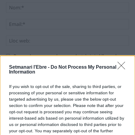
No
Ema
Llo
we
Deseu el meu nom, el correu electrònic i el lloc web en
aquest navegador per a la propera vegada que comenti.
Setmanari l'Ebre -
Do Not Process My Personal
Information
If you wish to opt-out of the sale, sharing to third parties, or
processing of your personal or sensitive information for
targeted advertising by us, please use the below opt-out
section to confirm your selection. Please note that after your
ÚLTIMES NOTÍCIES
opt-out request is processed you may continue seeing
interest-based ads based on personal information utilized by
us or personal information disclosed to third parties prior to
Amposta recupera les Cases del Castell
your opt-out. You may separately opt-out of the further
i culmina un projecte estratègic que