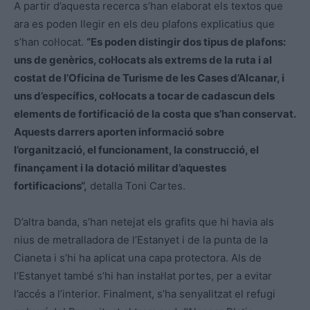
A partir d’aquesta recerca s’han elaborat els textos que
ara es poden llegir en els deu plafons explicatius que
s’han col·locat.
“Es poden distingir dos tipus de plafons:
uns de genèrics, col·locats als extrems de la ruta i al
costat de l’Oficina de Turisme de les Cases d’Alcanar, i
uns d’específics, col·locats a tocar de cadascun dels
elements de fortificació de la costa que s’han conservat.
Aquests darrers aporten informació sobre
l’organització, el funcionament, la construcció, el
finançament i la dotació militar d’aquestes
fortificacions“,
detalla Toni Cartes.
D’altra banda, s’han netejat els grafits que hi havia als
nius de metralladora de l’Estanyet i de la punta de la
Cianeta i s’hi ha aplicat una capa protectora. Als de
l’Estanyet també s’hi han instal·lat portes, per a evitar
l’accés a l’interior. Finalment, s’ha senyalitzat el refugi