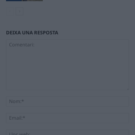
DEIXA UNA RESPOSTA
Comentari:
No
Ema
Llo