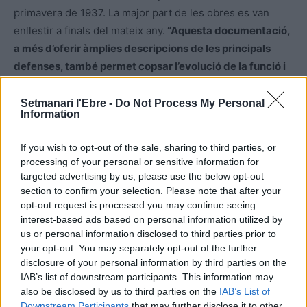
primavera de 1937. La major part de les obres es van
enllestir a finals del mateix any.
“Aquesta documentació,
a més d’oferir àmplies descripcions de les principals
defenses, també permet copsar l’evolució de la funció i
organització de les principals defensa d’aquesta zona,
especialment de les dues bateries de costa, les quals es
Setmanari l'Ebre -
Do Not Process My Personal
Information
completaven amb els nius de metralladora de la costa”
,
conclou l’arqueòleg.
If you wish to opt-out of the sale, sharing to third parties, or
processing of your personal or sensitive information for
Les fotografies preses pels franquistes l’abril de 1938, en
targeted advertising by us, please use the below opt-out
el moment d’ocupar el terme municipal d’Alcanar, després
section to confirm your selection. Please note that after your
opt-out request is processed you may continue seeing
d’haver desembarcat a Vinaròs, mostren com aquestes
interest-based ads based on personal information utilized by
fortificacions es trobaven en bon estat d’ús.
us or personal information disclosed to third parties prior to
your opt-out. You may separately opt-out of the further
disclosure of your personal information by third parties on the
IAB’s list of downstream participants. This information may
also be disclosed by us to third parties on the
IAB’s List of
Downstream Participants
that may further disclose it to other