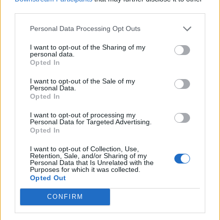
third parties.
Personal Data Processing Opt Outs
I want to opt-out of the Sharing of my
Article anterior
Article següent
personal data.
Opted In
Balfegó es converteix en
Ercros multiplica per set els
soci fundador de Seafood
seus beneficis durant el
I want to opt-out of the Sale of my
MAP
2021, fins als 43 milions
Personal Data.
d’euros
Opted In
I want to opt-out of processing my
Personal Data for Targeted Advertising.
Opted In
I want to opt-out of Collection, Use,
Retention, Sale, and/or Sharing of my
Personal Data that Is Unrelated with the
Purposes for which it was collected.
Opted Out
CONFIRM
Redaccio