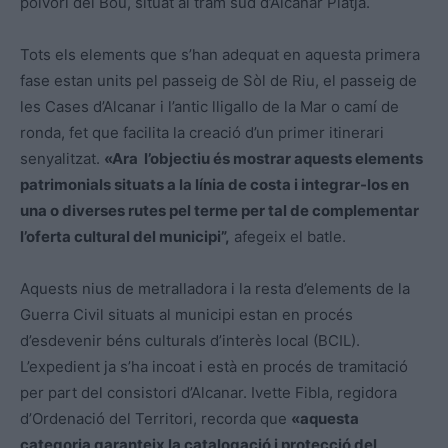
polvorí del Bou, situat al tram sud d’Alcanar Platja.
Tots els elements que s’han adequat en aquesta primera
fase estan units pel passeig de Sòl de Riu, el passeig de
les Cases d’Alcanar i l’antic lligallo de la Mar o camí de
ronda, fet que facilita la creació d’un primer itinerari
senyalitzat.
«Ara l’objectiu és mostrar aquests elements
patrimonials situats a la línia de costa i integrar-los en
una o diverses rutes pel terme per tal de complementar
l’oferta cultural del municipi”,
afegeix el batle.
Aquests nius de metralladora i la resta d’elements de la
Guerra Civil situats al municipi estan en procés
d’esdevenir béns culturals d’interès local (BCIL).
L’expedient ja s’ha incoat i està en procés de tramitació
per part del consistori d’Alcanar. Ivette Fibla, regidora
d’Ordenació del Territori, recorda que
«aquesta
categoria garanteix la catalogació i protecció del