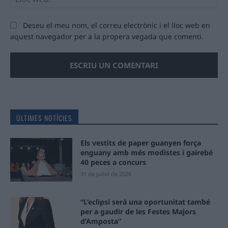
we
Deseu el meu nom, el correu electrònic i el lloc web en
aquest navegador per a la propera vegada que comenti.
ÚLTIMES NOTÍCIES
Els vestits de paper guanyen força
enguany amb més modistes i gairebé
40 peces a concurs
31 de juliol de 2026
“L’eclipsi serà una oportunitat també
per a gaudir de les Festes Majors
d’Amposta”