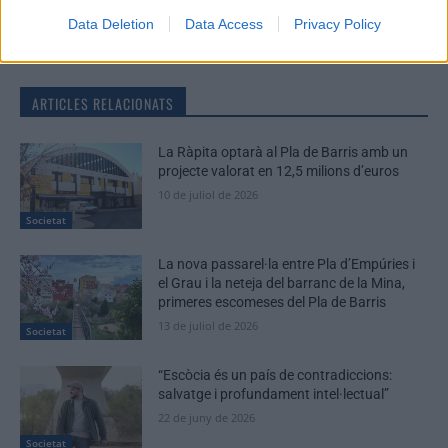
Periodistes
Data Deletion
Data Access
Privacy Policy
ARTICLES RELACIONATS
La Ràpita optarà al Pla de Barris amb un
projecte valorat en 12,5 milions d’euros
10 de juliol de 2026
Societat
La nova passarel·la entre Pla d’Empúries i
el Grau i la neteja del barranc de la Mina,
primeres escomeses del Pla de Barris
13 de juliol de 2026
Societat
“Escòcia és un país de contradiccions:
salvatge i profundament intel·lectual”
22 de juny de 2026
Societat