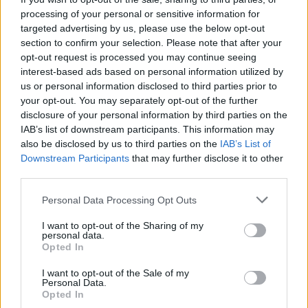
40 peces a concurs
processing of your personal or sensitive information for
31 de juliol de 2026
targeted advertising by us, please use the below opt-out
section to confirm your selection. Please note that after your
“L’eclipsi serà una oportunitat també
opt-out request is processed you may continue seeing
per a gaudir de les Festes Majors
interest-based ads based on personal information utilized by
d’Amposta”
us or personal information disclosed to third parties prior to
31 de juliol de 2026
your opt-out. You may separately opt-out of the further
disclosure of your personal information by third parties on the
IAB’s list of downstream participants. This information may
Blaumut lidera el cartell musical de les
also be disclosed by us to third parties on the
IAB’s List of
Festes
Downstream Participants
that may further disclose it to other
31 de juliol de 2026
third parties.
Personal Data Processing Opt Outs
Carrega més
I want to opt-out of the Sharing of my
personal data.
Opted In
I want to opt-out of the Sale of my
Personal Data.
Opted In