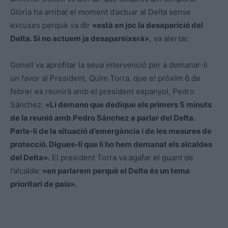
Glòria ha arribat el moment d’actuar al Delta sense
excuses perquè va dir
«està en joc la desaparició del
Delta. Si no actuem ja desapareixerà»,
va alertar.
Gonell va aprofitar la seua intervenció per a demanar-li
un favor al President, Quim Torra, que el pròxim 6 de
febrer es reunirà amb el president espanyol, Pedro
Sánchez:
«Li demano que dedique els primers 5 minuts
de la reunió amb Pedro Sánchez a parlar del Delta.
Parla-li de la situació d’emergència i de les mesures de
protecció. Digues-li que li ho hem demanat els alcaldes
del Delta».
El president Torra va agafar el guant de
l’alcalde:
«en parlarem perquè el Delta és un tema
prioritari de país».