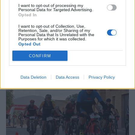
I want to opt-out of processing my
Personal Data for Targeted Advertising.
Opted In
I want to opt-out of Collection, Use,
Retention, Sale, and/or Sharing of my
Personal Data that Is Unrelated with the
Purposes for which it was collected.
Opted Out
CONFIRM
La Cursa de l’Aldea segona d’etiqueta d’or de la
Running Sèries Terres de l’Ebre
09 maig 2026
Data Deletion
Data Access
Privacy Policy