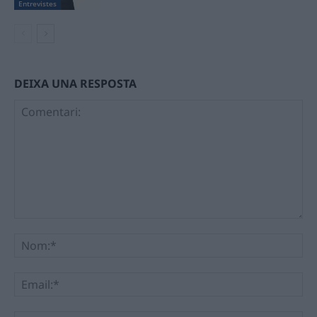
Entrevistes
DEIXA UNA RESPOSTA
Comentari:
No
Ema