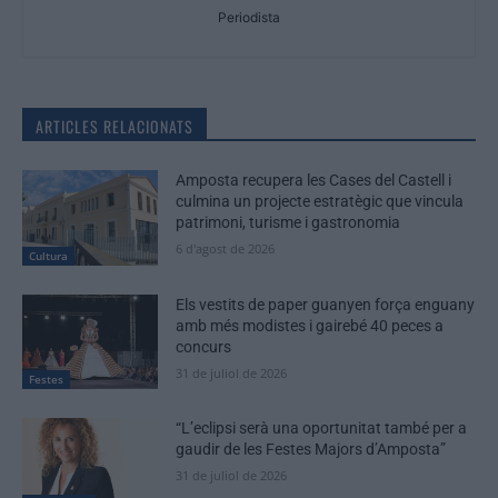
Periodista
ARTICLES RELACIONATS
Amposta recupera les Cases del Castell i
culmina un projecte estratègic que vincula
patrimoni, turisme i gastronomia
6 d'agost de 2026
Cultura
Els vestits de paper guanyen força enguany
amb més modistes i gairebé 40 peces a
concurs
31 de juliol de 2026
Festes
“L’eclipsi serà una oportunitat també per a
gaudir de les Festes Majors d’Amposta”
31 de juliol de 2026