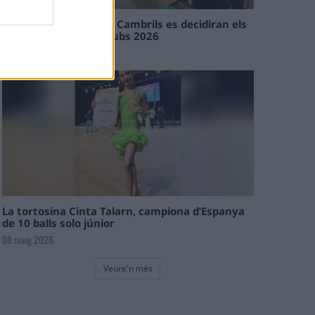
En les tirades de Flix i Cambrils es decidiran els
campions de l’Interclubs 2026
08 maig 2026
La tortosina Cinta Talarn, campiona d’Espanya
de 10 balls solo júnior
08 maig 2026
Veure'n més