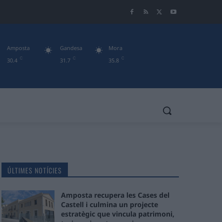
Amposta
Gandesa
Mora
C
C
C
30.4
31.7
35.8
ÚLTIMES NOTÍCIES
Amposta recupera les Cases del
Castell i culmina un projecte
estratègic que vincula patrimoni,