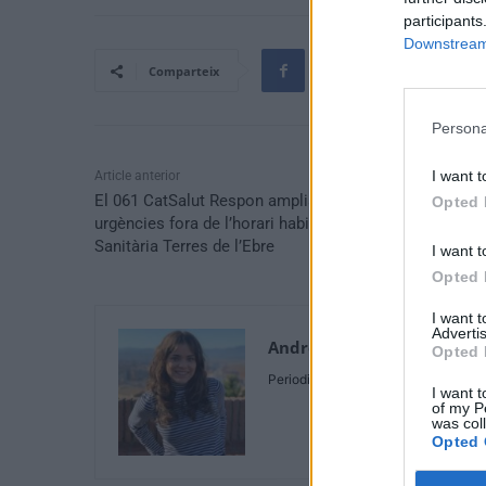
participants
Downstream 
Comparteix
Persona
I want t
Article anterior
El 061 CatSalut Respon amplia la gestió de les
Opted 
urgències fora de l’horari habitual dels CAP a la Regió
Sanitària Terres de l’Ebre
I want t
Opted 
I want 
Advertis
Andrea Capilla Acosta
Opted 
Periodista
I want t
of my P
was col
Opted 