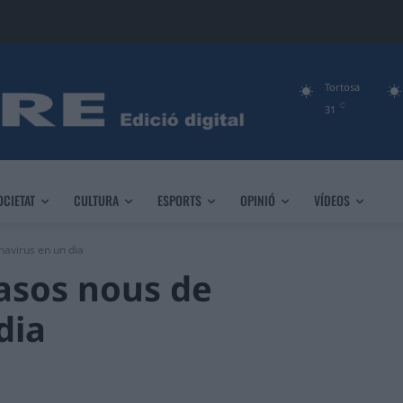
Tortosa
C
31
OCIETAT
CULTURA
ESPORTS
OPINIÓ
VÍDEOS
navirus en un dia
casos nous de
dia