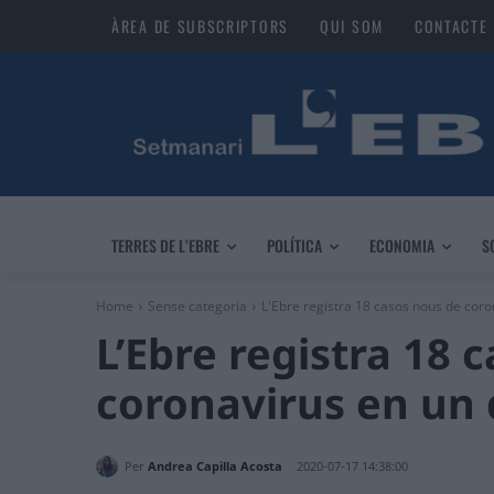
ÀREA DE SUBSCRIPTORS
QUI SOM
CONTACTE
TERRES DE L’EBRE
POLÍTICA
ECONOMIA
S
Home
Sense categoria
L'Ebre registra 18 casos nous de coro
L’Ebre registra 18 
coronavirus en un 
Per
Andrea Capilla Acosta
2020-07-17 14:38:00