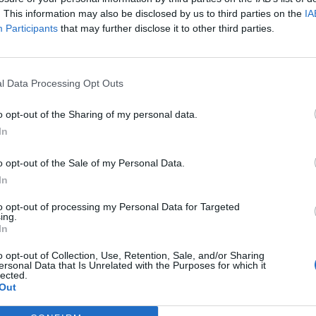
. This information may also be disclosed by us to third parties on the
IA
Participants
that may further disclose it to other third parties.
l Data Processing Opt Outs
o opt-out of the Sharing of my personal data.
Article següent
L’Ajuntament d’Amposta i la URV col·laboren en la
In
recerca arqueològica del jaciment de l’Antic
o opt-out of the Sale of my Personal Data.
In
to opt-out of processing my Personal Data for Targeted
ing.
In
o opt-out of Collection, Use, Retention, Sale, and/or Sharing
ersonal Data that Is Unrelated with the Purposes for which it
lected.
Out