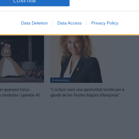
CONFIRM
Data Deletion
Data Access
Privacy Policy
Entrevistes
per guanyen força
“L’eclipsi serà una oportunitat també per a
modistes i gairebé 40
gaudir de les Festes Majors d’Amposta”