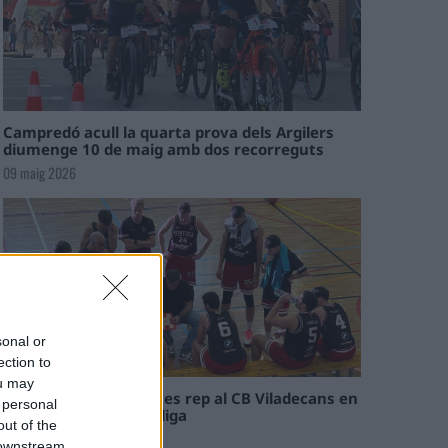
Campredó acull la quarta prova dels Argilers
diumenge 10 de maig amb dos recorreguts
09 maig 2026
sonal or
ection to
ou may
El Cantaires amb baixes rep al CB Viladecans en
 personal
el tram decisiu de la lliga
out of the
09 maig 2026
 downstream