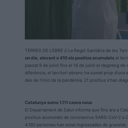
TERRES DE L’EBRE // La Regió Sanitària de les Terr
un dia
,
elevant a 410 els positius acumulats
al terr
passat 9 de juliol fins el 16 de juliol el degoteig 
diferència, el territori ebrenc ha sumat prop d’una
des de l’inici de la pandèmia, 21 positius s’han diag
Catalunya suma 1.111 casos nous
El Departament de Salut informa que fins ara a Cat
positius acumulats de coronavirus SARS-CoV-2 a Cata
4.192 persones han estat ingressades de gravetat; 