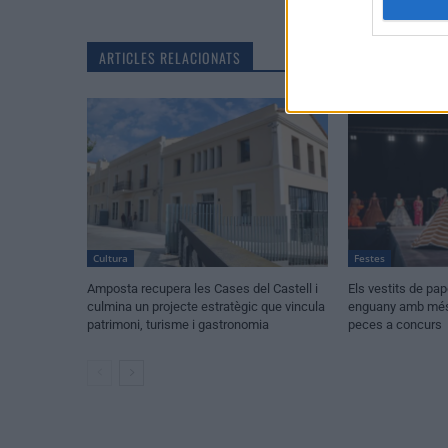
ARTICLES RELACIONATS
Cultura
Festes
Amposta recupera les Cases del Castell i
Els vestits de pa
culmina un projecte estratègic que vincula
enguany amb més 
patrimoni, turisme i gastronomia
peces a concurs