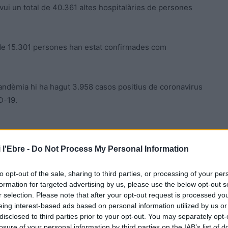
avui un total de 40.361 altes hospitalàries de persones
l de 15.301 persones han estat confirmades com
 pandèmia hi ha hagut 3.958 casos positius de coronavirus
D-19.
 l'Ebre -
Do Not Process My Personal Information
, les funeràries declaren diàriament els casos de
es fins ara, amb la COVID-19 o com a sospitosos.
to opt-out of the sale, sharing to third parties, or processing of your per
sociosanitari, 4.114 a una residència i 800 al domicili.
formation for targeted advertising by us, please use the below opt-out s
 manca d’informació.
r selection. Please note that after your opt-out request is processed y
eing interest-based ads based on personal information utilized by us or
disclosed to third parties prior to your opt-out. You may separately opt-
losure of your personal information by third parties on the IAB’s list of