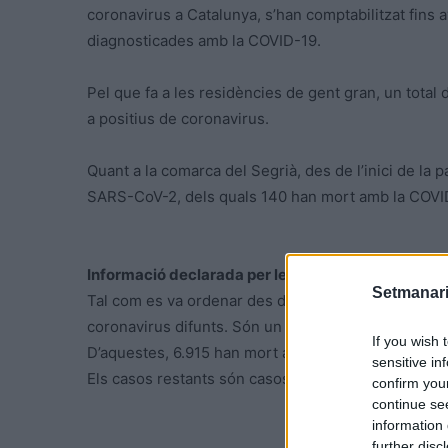
coronavirus a Catalunya, s’han comptabilitzat fins 
diagnosticades amb la COVID-19.
Pel que fa a les residències de gent gran, un tota
a positius de coronavirus.
Quant a la comarca del Segrià, des de l’inici de la
SARS-CoV-2, dels quals 140 han mort amb la COVI
Informació declarada per les funeràries
Setmanari
Tal com es va ordenar des del Departament de Salut
coronavirus difunts. Són un total de 12.633 person
If you wish 
D’aquestes, 6.915 han mort a un centre hospitalari o 
sensitive in
Els casos restants són casos no classificables per
confirm you
continue se
information 
further disc