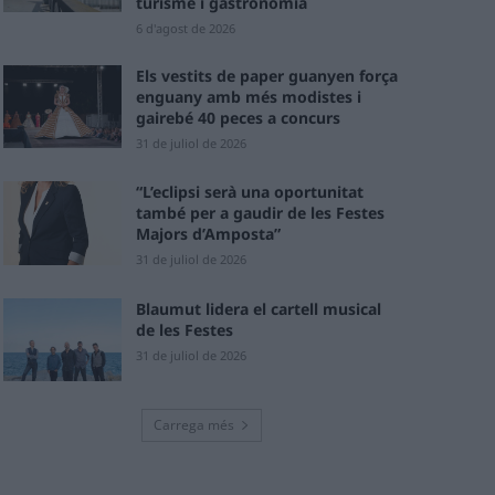
turisme i gastronomia
6 d'agost de 2026
Els vestits de paper guanyen força
enguany amb més modistes i
gairebé 40 peces a concurs
31 de juliol de 2026
“L’eclipsi serà una oportunitat
també per a gaudir de les Festes
Majors d’Amposta”
31 de juliol de 2026
Blaumut lidera el cartell musical
de les Festes
31 de juliol de 2026
Carrega més