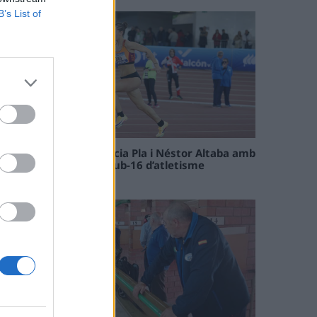
B’s List of
Paula Sintorres, Patrícia Pla i Néstor Altaba amb
la selecció catalana sub-16 d’atletisme
08 maig 2026