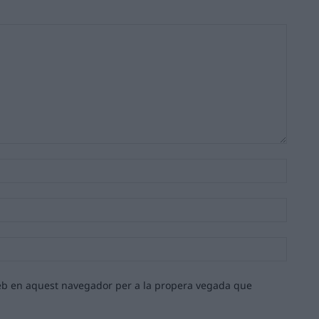
Nom:*
Email:*
Lloc
web:
 web en aquest navegador per a la propera vegada que