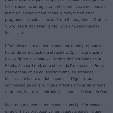
taller d’escolta, enregistrament i identificació de sons de
la natura, especialment ocells. A més, també s’han
programat les actuacions de Tarta Relena; Odina; Cruhda;
Siwo; Trap Kids (David Its Me, Jove Dry, Lluc Planas i
Massaviu).
L’Eufònic tancarà diumenge amb una doble proposta: en
horari de vermut actuarà el rapitenc 0phi i la granadina
Rakky Ripper a la mateixa Glorieta de Sant Cales de la
Ràpita. A la tarda-nit, serà el torn de l’ermita de la Pietat
d’Ulldecona, on en col·laboració amb les Jornades
Musicals, hi haurà un doble concert d’Egosex, una
combinació de sons primitius africans amb arranjaments
futuristes, i el rock electrònic i psicodèlic de Quentin Gas.
Malgrat que encara queden actuacions i performances, el
director ha valorat positivament aquesta edició, ja que