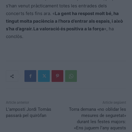
s’han venut pràcticament totes les entrades dels
concerts fets fins ara. «
La gent ha respost molt bé, ha
tingut molta paciència a l’hora d’entrar als espais, i això
s’ha d’agrair. La valoració és positiva a la força
«, ha
conclòs.
Article anterior
Article següent
L’ampostí Jordi Tomàs
Torra demana «no oblidar les
passarà pel quiròfan
mesures de seguretat»
durant les festes majors:
«Ens juguem l’any aquests