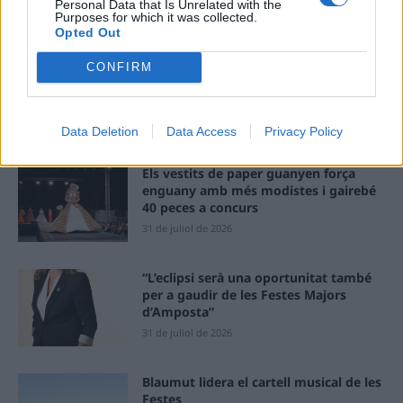
Personal Data that Is Unrelated with the
ÚLTIMES NOTÍCIES
Purposes for which it was collected.
Opted Out
Amposta recupera les Cases del Castell
CONFIRM
i culmina un projecte estratègic que
vincula patrimoni, turisme i
gastronomia
Data Deletion
Data Access
Privacy Policy
6 d'agost de 2026
Els vestits de paper guanyen força
enguany amb més modistes i gairebé
40 peces a concurs
31 de juliol de 2026
“L’eclipsi serà una oportunitat també
per a gaudir de les Festes Majors
d’Amposta”
31 de juliol de 2026
Blaumut lidera el cartell musical de les
Festes