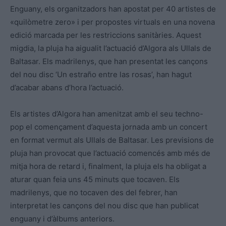
Enguany, els organitzadors han apostat per 40 artistes de
«quilòmetre zero» i per propostes virtuals en una novena
edició marcada per les restriccions sanitàries. Aquest
migdia, la pluja ha aigualit l’actuació d’Algora als Ullals de
Baltasar. Els madrilenys, que han presentat les cançons
del nou disc ‘Un estraño entre las rosas’, han hagut
d’acabar abans d’hora l’actuació.
Els artistes d’Algora han amenitzat amb el seu techno-
pop el començament d’aquesta jornada amb un concert
en format vermut als Ullals de Baltasar. Les previsions de
pluja han provocat que l’actuació comencés amb més de
mitja hora de retard i, finalment, la pluja els ha obligat a
aturar quan feia uns 45 minuts que tocaven. Els
madrilenys, que no tocaven des del febrer, han
interpretat les cançons del nou disc que han publicat
enguany i d’àlbums anteriors.