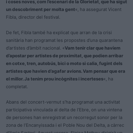
i coses noves, com l’escenari de la Glorietat, que ha sigut
un descobriment per molta gent
«, ha assegurat Vicent
Fibla, director del festival.
De fet, Fibla també ha explicat que arran de la crisi
sanitària han programat les propostes d’una quarantena
d’artistes d’àmbit nacional. «
Vam tenir clar que havíem
d’apostar per artistes de proximitat, que podien arribar
en cotxe, tren, autobús, bici o moto si calia, fugint dels
artistes que havien d’agafar avions. Vam pensar que era
el millor. Ja tenim prou incògnites i incerteses
«, ha
completat.
Abans del concert-vermut s’ha programat una activitat
participativa vinculada al delta de l’Ebre, on una vintena
de persones han enregistrat un recorregut sonor per la
zona de l’Encanyissada i el Poble Nou del Delta, a càrrec
d’Ilaria Sartori. Aquest vespre, Eloisa Matheu dirigirà un