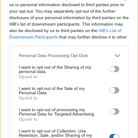
us or personal information disclosed to third parties prior to
your opt-out. You may separately opt-out of the further
disclosure of your personal information by third parties on the
IAB’s list of downstream participants. This information may
Comentari:
also be disclosed by us to third parties on the
IAB’s List of
No
Downstream Participants
that may further disclose it to other
third parties.
Ema
Personal Data Processing Opt Outs
I want to opt-out of the Sharing of my
Llo
personal data.
Opted In
we
Deseu el meu nom, el correu electrònic i el lloc web en
I want to opt-out of the Sale of my
Personal Data.
aquest navegador per a la propera vegada que comenti.
Opted In
I want to opt-out of processing my
Personal Data for Targeted Advertising.
Opted In
I want to opt-out of Collection, Use,
Retention, Sale, and/or Sharing of my