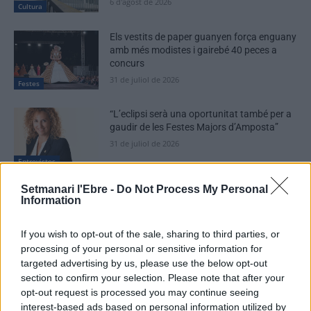
6 d'agost de 2026
Cultura
Els vestits de paper guanyen força enguany
amb més modistes i gairebé 40 peces a
concurs
31 de juliol de 2026
Festes
“L’eclipsi serà una oportunitat també per a
gaudir de les Festes Majors d’Amposta”
31 de juliol de 2026
Entrevistes
Setmanari l'Ebre -
Do Not Process My Personal
Information
If you wish to opt-out of the sale, sharing to third parties, or
DEIXA UNA RESPOSTA
processing of your personal or sensitive information for
targeted advertising by us, please use the below opt-out
section to confirm your selection. Please note that after your
opt-out request is processed you may continue seeing
interest-based ads based on personal information utilized by