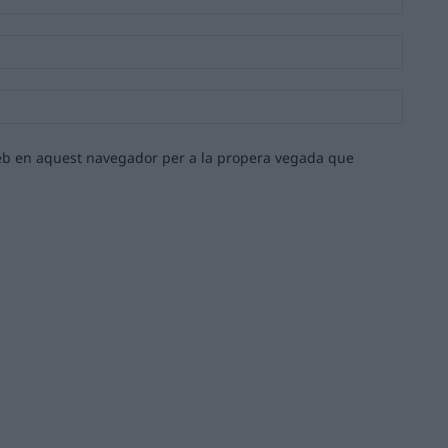
Email:*
Lloc
web:
 web en aquest navegador per a la propera vegada que