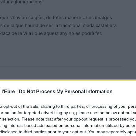
 evitar aglomeracions.
s, que s’havien suspès, de totes maneres. Les imatges
 de la que hauria de ser la tradicional diada castellera
Plaça de la Vila i que aquest any no es podrà fer.
 l'Ebre -
Do Not Process My Personal Information
to opt-out of the sale, sharing to third parties, or processing of your per
Article següent
formation for targeted advertising by us, please use the below opt-out s
n
L’ajuntament de Masdenverge comunica la suspensió
r selection. Please note that after your opt-out request is processed y
de la Fira del Caçador
eing interest-based ads based on personal information utilized by us or
disclosed to third parties prior to your opt-out. You may separately opt-