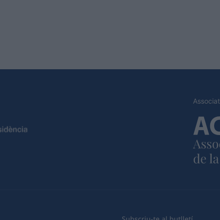
Associat
Subscriu-te al butlletí