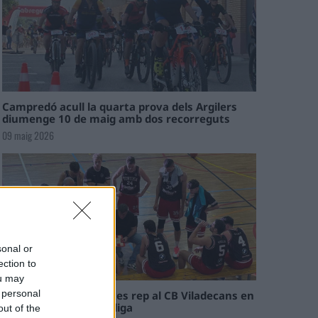
Campredó acull la quarta prova dels Argilers
diumenge 10 de maig amb dos recorreguts
09 maig 2026
sonal or
ection to
ou may
 personal
El Cantaires amb baixes rep al CB Viladecans en
el tram decisiu de la lliga
out of the