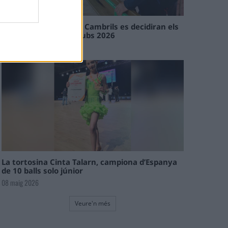
En les tirades de Flix i Cambrils es decidiran els
campions de l’Interclubs 2026
08 maig 2026
La tortosina Cinta Talarn, campiona d’Espanya
de 10 balls solo júnior
08 maig 2026
Veure'n més