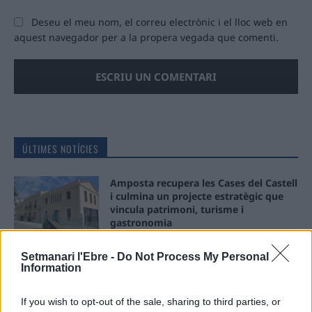
Deseu el meu nom, el correu electrònic i el lloc web en
aquest navegador per a la propera vegada que comenti.
ÚLTIMES NOTÍCIES
Amposta recupera les Cases del Castell
i culmina un projecte estratègic que
vincula patrimoni, turisme i
gastronomia
6 d'agost de 2026
Setmanari l'Ebre -
Do Not Process My Personal
Information
Els vestits de paper guanyen força
enguany amb més modistes i gairebé
40 peces a concurs
If you wish to opt-out of the sale, sharing to third parties, or
31 de juliol de 2026