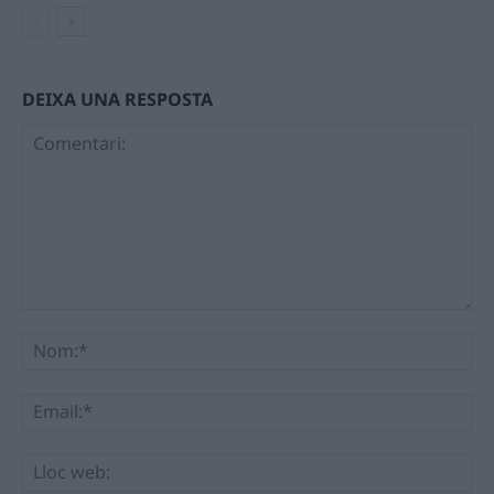
DEIXA UNA RESPOSTA
Comentari:
No
Ema
Llo
we