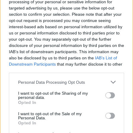
processing of your personal or sensitive information for
targeted advertising by us, please use the below opt-out
section to confirm your selection. Please note that after your
“L’eclipsi serà una oportunitat també
opt-out request is processed you may continue seeing
per a gaudir de les Festes Majors
d’Amposta”
interest-based ads based on personal information utilized by
us or personal information disclosed to third parties prior to
31 de juliol de 2026
your opt-out. You may separately opt-out of the further
disclosure of your personal information by third parties on the
Blaumut lidera el cartell musical de les
IAB’s list of downstream participants. This information may
Festes
also be disclosed by us to third parties on the
IAB’s List of
31 de juliol de 2026
Downstream Participants
that may further disclose it to other
third parties.
Personal Data Processing Opt Outs
Carrega més
I want to opt-out of the Sharing of my
personal data.
Opted In
I want to opt-out of the Sale of my
Personal Data.
Opted In