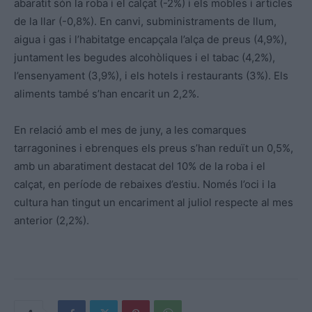
abaratit són la roba i el calçat (-2%) i els mobles i articles
de la llar (-0,8%). En canvi, subministraments de llum,
aigua i gas i l’habitatge encapçala l’alça de preus (4,9%),
juntament les begudes alcohòliques i el tabac (4,2%),
l’ensenyament (3,9%), i els hotels i restaurants (3%). Els
aliments també s’han encarit un 2,2%.
En relació amb el mes de juny, a les comarques
tarragonines i ebrenques els preus s’han reduït un 0,5%,
amb un abaratiment destacat del 10% de la roba i el
calçat, en període de rebaixes d’estiu. Només l’oci i la
cultura han tingut un encariment al juliol respecte al mes
anterior (2,2%).