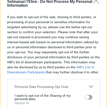
Setmanari l'Ebre -
Do Not Process My Personal
Information
If you wish to opt-out of the sale, sharing to third parties, or
processing of your personal or sensitive information for
targeted advertising by us, please use the below opt-out
section to confirm your selection. Please note that after your
Redaccio
opt-out request is processed you may continue seeing
Periodistes
interest-based ads based on personal information utilized by
us or personal information disclosed to third parties prior to
your opt-out. You may separately opt-out of the further
disclosure of your personal information by third parties on the
IAB’s list of downstream participants. This information may
ARTICLES RELACIONATS
also be disclosed by us to third parties on the
IAB’s List of
Downstream Participants
that may further disclose it to other
Els treballadors ebrencs van regalar 5,2
third parties.
milions d’hores extra el 2024
8 d'abril de 2026
Personal Data Processing Opt Outs
Treball
I want to opt-out of the Sharing of my
personal data.
La plantilla de PortAventura ratifica en
Opted In
assemblea el conveni col·lectiu pactat per