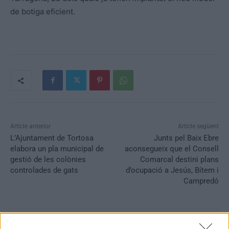
de botiga eficient.
Article anterior
Article següent
L’Ajuntament de Tortosa
Junts pel Baix Ebre
elabora un pla municipal de
aconsegueix que el Consell
gestió de les colònies
Comarcal destini plans
controlades de gats
d’ocupació a Jesús, Bítem i
Campredó