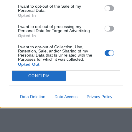
direcció i sindicats
I want to opt-out of the Sale of my
Personal Data.
24 de març de 2026
Treball
Opted In
El Consell Comarcal i l’Ajuntament de
I want to opt-out of processing my
Personal Data for Targeted Advertising.
Gandesa es reuneixen per treballar un marc
Opted In
de cooperació i impulsar projectes conjunts
3 de març de 2026
Treball
I want to opt-out of Collection, Use,
Retention, Sale, and/or Sharing of my
Personal Data that Is Unrelated with the
Purposes for which it was collected.
Opted Out
CONFIRM
DEIXA UNA RESPOSTA
Data Deletion
Data Access
Privacy Policy