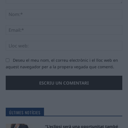
Comentari:
No
Ema
Llo
we
Deseu el meu nom, el correu electrònic i el lloc web en
aquest navegador per a la propera vegada que comenti.
ÚLTIMES NOTÍCIES
“L’eclipsi serà una oportunitat també