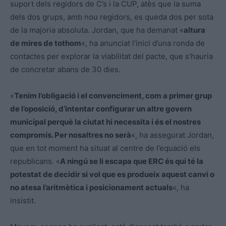
suport dels regidors de C’s i la CUP, atès que la suma
dels dos grups, amb nou regidors, es queda dos per sota
de la majoria absoluta. Jordan, que ha demanat «
altura
de mires de tothom
«, ha anunciat l’inici d’una ronda de
contactes per explorar la viabilitat del pacte, que s’hauria
de concretar abans de 30 dies.
«
Tenim l’obligació i el convenciment, com a primer grup
de l’oposició, d’intentar configurar un altre govern
municipal perquè la ciutat hi necessita i és el nostres
compromís. Per nosaltres no serà
«, ha assegurat Jordan,
que en tot moment ha situat al centre de l’equació els
republicans. «
A ningú se li escapa que ERC és qui té la
potestat de decidir si vol que es produeix aquest canvi o
no atesa l’aritmètica i posicionament actuals
«, ha
insistit.