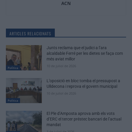
ACN
ARTICLES RELACIONATS
Junts reclama que el judici a l’ara
alcaldable Ferré per les dietes se faça com
més aviat millor
10 de juliol de 2026
Política
L’oposició en bloc tomba el pressupost a
Ulldecona i reprova el govern municipal
10 de juliol de 2026
Política
El Ple d’Amposta aprova amb els vots
d’ERC el tercer préstec bancari de l’actual
mandat
3 de juliol de 2026