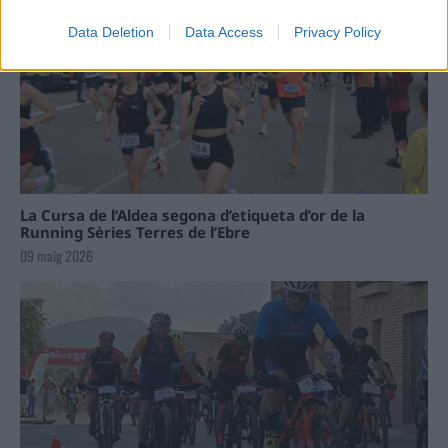
Data Deletion
Data Access
Privacy Policy
La Cursa de l’Aldea segona d’etiqueta d’or de la
Running Sèries Terres de l’Ebre
09 maig 2026