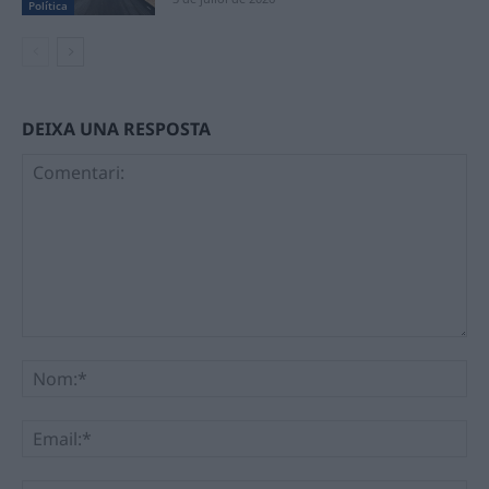
Política
DEIXA UNA RESPOSTA
Comentari:
No
Ema