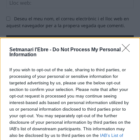
Llo
we
Deseu el meu nom, el correu electrònic i el lloc web en
aquest navegador per a la propera vegada que comenti.
Setmanari l'Ebre -
Do Not Process My Personal
Information
If you wish to opt-out of the sale, sharing to third parties, or
ÚLTIMES NOTÍCIES
processing of your personal or sensitive information for
targeted advertising by us, please use the below opt-out
section to confirm your selection. Please note that after your
Amposta recupera les Cases del Castell
opt-out request is processed you may continue seeing
i culmina un projecte estratègic que
vincula patrimoni, turisme i
interest-based ads based on personal information utilized by
gastronomia
us or personal information disclosed to third parties prior to
your opt-out. You may separately opt-out of the further
6 d'agost de 2026
disclosure of your personal information by third parties on the
IAB’s list of downstream participants. This information may
Els vestits de paper guanyen força
enguany amb més modistes i gairebé
also be disclosed by us to third parties on the
IAB’s List of