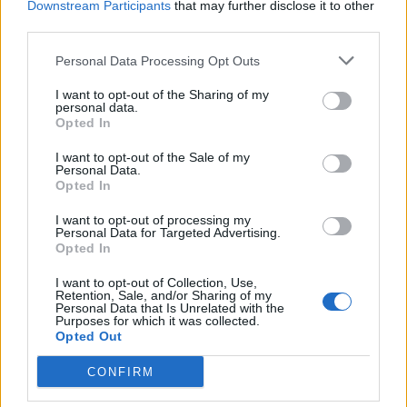
40 peces a concurs
Downstream Participants
that may further disclose it to other
third parties.
31 de juliol de 2026
Personal Data Processing Opt Outs
“L’eclipsi serà una oportunitat també
per a gaudir de les Festes Majors
I want to opt-out of the Sharing of my
personal data.
d’Amposta”
Opted In
31 de juliol de 2026
I want to opt-out of the Sale of my
Personal Data.
Blaumut lidera el cartell musical de les
Opted In
Festes
31 de juliol de 2026
I want to opt-out of processing my
Personal Data for Targeted Advertising.
Opted In
Carrega més
I want to opt-out of Collection, Use,
Retention, Sale, and/or Sharing of my
Personal Data that Is Unrelated with the
Purposes for which it was collected.
Opted Out
CONFIRM