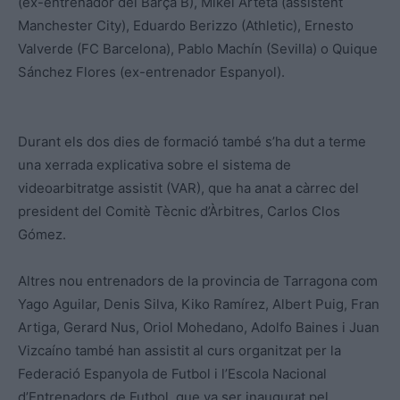
(ex-entrenador del Barça B), Mikel Arteta (assistent
Manchester City), Eduardo Berizzo (Athletic), Ernesto
Valverde (FC Barcelona), Pablo Machín (Sevilla) o Quique
Sánchez Flores (ex-entrenador Espanyol).
Durant els dos dies de formació també s’ha dut a terme
una xerrada explicativa sobre el sistema de
videoarbitratge assistit (VAR), que ha anat a càrrec del
president del Comitè Tècnic d’Àrbitres, Carlos Clos
Gómez.
Altres nou entrenadors de la provincia de Tarragona com
Yago Aguilar, Denis Silva, Kiko Ramírez, Albert Puig, Fran
Artiga, Gerard Nus, Oriol Mohedano, Adolfo Baines i Juan
Vizcaíno també han assistit al curs organitzat per la
Federació Espanyola de Futbol i l’Escola Nacional
d’Entrenadors de Futbol, que va ser inaugurat pel