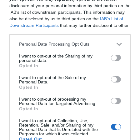
per a gaudir de les Festes Majors
disclosure of your personal information by third parties on the
d’Amposta”
IAB’s list of downstream participants. This information may
also be disclosed by us to third parties on the
IAB’s List of
31 de juliol de 2026
Downstream Participants
that may further disclose it to other
third parties.
Blaumut lidera el cartell musical de les
Festes
Personal Data Processing Opt Outs
31 de juliol de 2026
I want to opt-out of the Sharing of my
personal data.
Opted In
Caçadors de subvencions
I want to opt-out of the Sale of my
30 de juliol de 2026
Personal Data.
Opted In
I want to opt-out of processing my
Personal Data for Targeted Advertising.
Amposta viurà unes festes amb més
Opted In
de 200 actes i l’expectació per l’eclipsi
I want to opt-out of Collection, Use,
31 de juliol de 2026
Retention, Sale, and/or Sharing of my
Personal Data that Is Unrelated with the
Purposes for which it was collected.
Opted Out