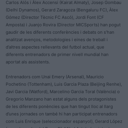
Carlos Alós i Àlex Accensi (Kairat Almaty), Josep Gombau
(Delhi Dynamos), Gerard Zaragoza (Bengaluru FC), Àlex
Gómez (Director Tècnic FC Ascó), Jordi Font (CF
Amposta) i Juanjo Rovira (Director MICSports) han pogut
gaudir de les diferents conferències i debats on s’han
analitzat avenços, metodologies i eines de treball i
d’altres aspectes rellevants del futbol actual, que
diferents entrenadors de primer nivell mundial han
aportat als assistents.
Entrenadors com Unai Emery (Arsenal), Mauricio
Pochetino (Tottenham), Luis Garcia Plaza (Beijing Renhe),
Javi Garcia (Watford), Marcelino Garcia Toral (València) o
Gregorio Manzano han estat alguns dels protagonistes
de les diferents ponències que han tingut lloc al llarg
d’unes jornades on també hi han participat entrenadors
com Luis Enrique (seleccionador espanyol), Gerard López