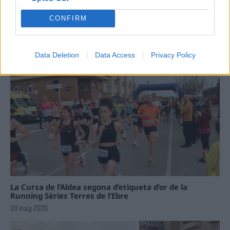
Carrega més
CONFIRM
Data Deletion
Data Access
Privacy Policy
La Cursa de l’Aldea segona d’etiqueta d’or de la
Running Sèries Terres de l’Ebre
09 maig 2026