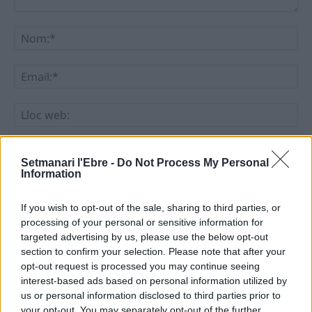
Comentari:
No
Ema
Llo
we
Deseu el meu nom, el correu electrònic i el lloc web en
Setmanari l'Ebre -
Do Not Process My Personal
aquest navegador per a la propera vegada que comenti.
Information
If you wish to opt-out of the sale, sharing to third parties, or
processing of your personal or sensitive information for
targeted advertising by us, please use the below opt-out
section to confirm your selection. Please note that after your
opt-out request is processed you may continue seeing
ÚLTIMES NOTÍCIES
interest-based ads based on personal information utilized by
us or personal information disclosed to third parties prior to
your opt-out. You may separately opt-out of the further
“L’eclipsi serà una oportunitat també