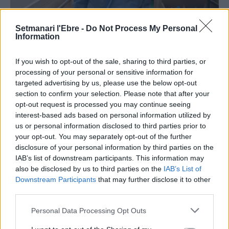
Setmanari l'Ebre -
Do Not Process My Personal
Societat
Information
El risc de rebrot de Covid-19 es manté
estable aquest diumenge a les Terres de
If you wish to opt-out of the sale, sharing to third parties, or
l’Ebre
processing of your personal or sensitive information for
targeted advertising by us, please use the below opt-out
ACN
-
24 d'octubre de 2021
0
section to confirm your selection. Please note that after your
opt-out request is processed you may continue seeing
interest-based ads based on personal information utilized by
us or personal information disclosed to third parties prior to
your opt-out. You may separately opt-out of the further
- Advertisment -
disclosure of your personal information by third parties on the
IAB’s list of downstream participants. This information may
also be disclosed by us to third parties on the
IAB’s List of
MOST READ
Downstream Participants
that may further disclose it to other
third parties.
L’Observatori de l’Ebre lidera de nou la
recerca sobre l’astre rei en el segon eclipsi
Personal Data Processing Opt Outs
solar total de la seva història