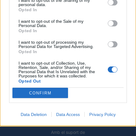
I want to opt-out of the Sharing of my
7 d'agost de 2026
personal data.
Opted In
L’Ajuntament de Tortosa amplia el termini
I want to opt-out of the Sale of my
de les obres de l’aparcament dels terrenys
Personal Data.
de Renfe per les altes temperatures
Opted In
7 d'agost de 2026
I want to opt-out of processing my
Personal Data for Targeted Advertising.
Amposta recupera les Cases del Castell i
Opted In
culmina un projecte estratègic que vincula
patrimoni, turisme i gastronomia
I want to opt-out of Collection, Use,
Retention, Sale, and/or Sharing of my
6 d'agost de 2026
Personal Data that Is Unrelated with the
Purposes for which it was collected.
Opted Out
Els vestits de paper guanyen força enguany
amb més modistes i gairebé 40 peces a
CONFIRM
concurs
31 de juliol de 2026
Data Deletion
Data Access
Privacy Policy
Amb el suport de