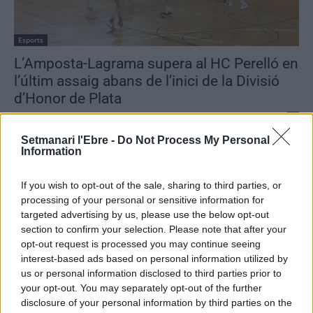
Esports
L’Amposta-Lagrama supera al HC Perelló en
l’últim assaig abans de l’inici de la Divisió
d’Honor de Plata
Enric Alguero
-
14 de setembre de 2021
0
Setmanari l'Ebre -
Do Not Process My Personal
Information
If you wish to opt-out of the sale, sharing to third parties, or
processing of your personal or sensitive information for
targeted advertising by us, please use the below opt-out
section to confirm your selection. Please note that after your
opt-out request is processed you may continue seeing
interest-based ads based on personal information utilized by
Esports
us or personal information disclosed to third parties prior to
El CH Amposta supera a l’Ascó en el primer
your opt-out. You may separately opt-out of the further
assaig de pretemporada
disclosure of your personal information by third parties on the