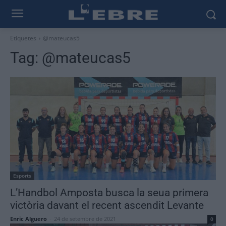
Etiquetes
@mateucas5
Tag:
@mateucas5
Esports
L’Handbol Amposta busca la seua primera
victòria davant el recent ascendit Levante
Enric Alguero
-
24 de setembre de 2021
0