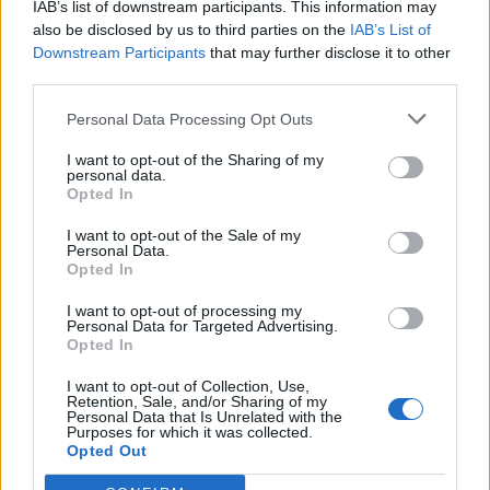
IAB’s list of downstream participants. This information may
Enric Alguero
-
30 d'agost de 2021
0
also be disclosed by us to third parties on the
IAB’s List of
Downstream Participants
that may further disclose it to other
third parties.
Personal Data Processing Opt Outs
- Advertisment -
I want to opt-out of the Sharing of my
personal data.
Opted In
MOST READ
I want to opt-out of the Sale of my
Personal Data.
L’Observatori de l’Ebre lidera de nou la
Opted In
recerca sobre l’astre rei en el segon eclipsi
solar total de la seva història
I want to opt-out of processing my
7 d'agost de 2026
Personal Data for Targeted Advertising.
Opted In
L’Ajuntament de Tortosa amplia el termini
I want to opt-out of Collection, Use,
de les obres de l’aparcament dels terrenys
Retention, Sale, and/or Sharing of my
de Renfe per les altes temperatures
Personal Data that Is Unrelated with the
Purposes for which it was collected.
7 d'agost de 2026
Opted Out