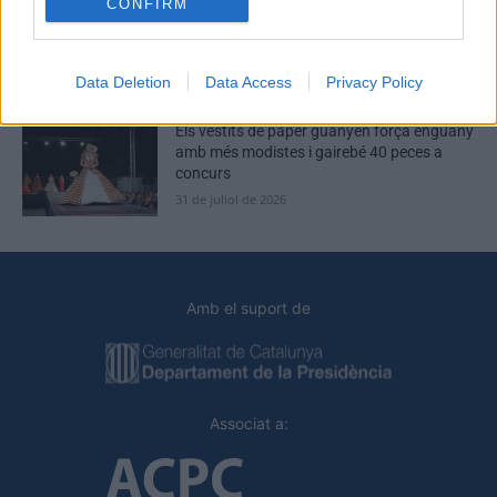
CONFIRM
Amposta recupera les Cases del Castell i
culmina un projecte estratègic que vincula
patrimoni, turisme i gastronomia
6 d'agost de 2026
Data Deletion
Data Access
Privacy Policy
Els vestits de paper guanyen força enguany
amb més modistes i gairebé 40 peces a
concurs
31 de juliol de 2026
Amb el suport de
Associat a: