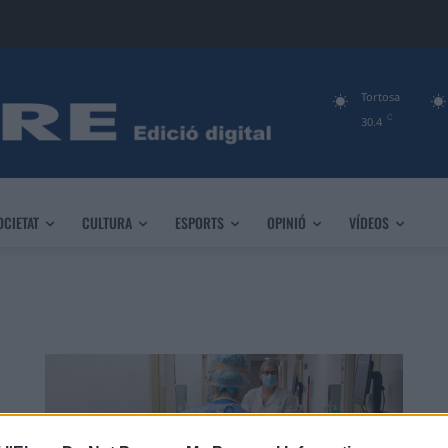
Tortosa
C
30.4
OCIETAT
CULTURA
ESPORTS
OPINIÓ
VÍDEOS