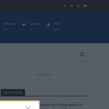
Amposta
Gandesa
Mora
C
C
C
31
31.7
36.2
- Advertisment -
MOST READ
L’Ajuntament de Tortosa amplia el