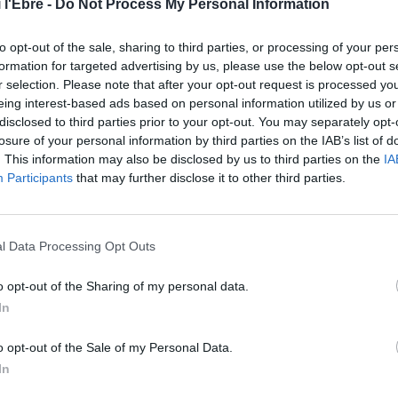
 l'Ebre -
Do Not Process My Personal Information
to opt-out of the sale, sharing to third parties, or processing of your per
formation for targeted advertising by us, please use the below opt-out s
Societat
r selection. Please note that after your opt-out request is processed y
El risc de rebrot de Covid-19 es manté
eing interest-based ads based on personal information utilized by us or
estable aquest diumenge a les Terres
disclosed to third parties prior to your opt-out. You may separately opt-
de l’Ebre
losure of your personal information by third parties on the IAB’s list of
. This information may also be disclosed by us to third parties on the
IA
ACN
-
24 d'octubre de 2021
0
Participants
that may further disclose it to other third parties.
l Data Processing Opt Outs
o opt-out of the Sharing of my personal data.
In
o opt-out of the Sale of my Personal Data.
In