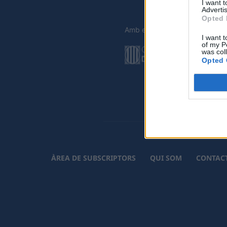
I want 
Advertis
Opted 
Amb el suport de
I want t
of my P
was col
Opted 
ÀREA DE SUBSCRIPTORS
QUI SOM
CONTAC