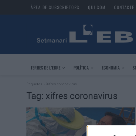
ÀREA DE SUBSCRIPTORS
QUI SOM
CONTACTE
TERRES DE L’EBRE
POLÍTICA
ECONOMIA
S
Etiquetes
Xifres coronavirus
Tag:
xifres coronavirus