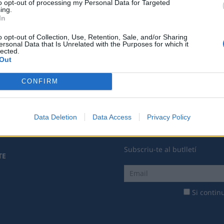
to opt-out of processing my Personal Data for Targeted
ing.
In
Associat
o opt-out of Collection, Use, Retention, Sale, and/or Sharing
ersonal Data that Is Unrelated with the Purposes for which it
lected.
Out
CONFIRM
Data Deletion
Data Access
Privacy Policy
Subscriu-te al butlletí
TE
Si continu