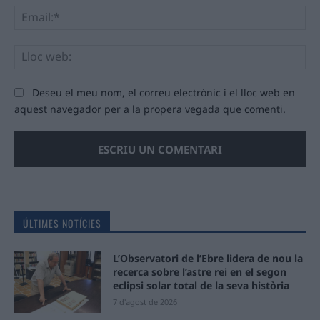
Ema
Llo
we
Deseu el meu nom, el correu electrònic i el lloc web en
aquest navegador per a la propera vegada que comenti.
ÚLTIMES NOTÍCIES
L’Observatori de l’Ebre lidera de nou la
recerca sobre l’astre rei en el segon
eclipsi solar total de la seva història
7 d'agost de 2026