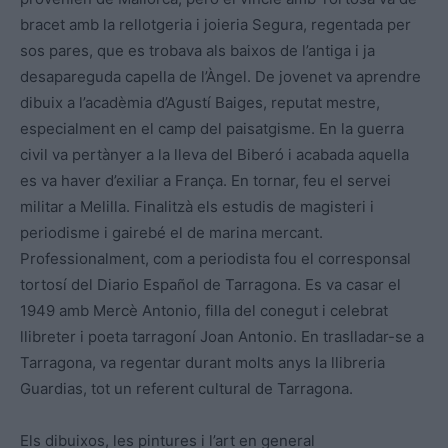
bracet amb la rellotgeria i joieria Segura, regentada per
sos pares, que es trobava als baixos de l’antiga i ja
desapareguda capella de l’Àngel. De jovenet va aprendre
dibuix a l’acadèmia d’Agustí Baiges, reputat mestre,
especialment en el camp del paisatgisme. En la guerra
civil va pertànyer a la lleva del Biberó i acabada aquella
es va haver d’exiliar a França. En tornar, feu el servei
militar a Melilla. Finalitzà els estudis de magisteri i
periodisme i gairebé el de marina mercant.
Professionalment, com a periodista fou el corresponsal
tortosí del Diario Español de Tarragona. Es va casar el
1949 amb Mercè Antonio, filla del conegut i celebrat
llibreter i poeta tarragoní Joan Antonio. En traslladar-se a
Tarragona, va regentar durant molts anys la llibreria
Guardias, tot un referent cultural de Tarragona.
Els dibuixos, les pintures i l’art en general