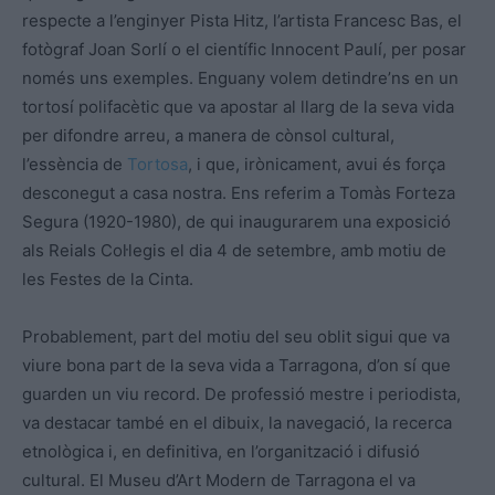
respecte a l’enginyer Pista Hitz, l’artista Francesc Bas, el
fotògraf Joan Sorlí o el científic Innocent Paulí, per posar
només uns exemples. Enguany volem detindre’ns en un
tortosí polifacètic que va apostar al llarg de la seva vida
per difondre arreu, a manera de cònsol cultural,
l’essència de
Tortosa
, i que, irònicament, avui és força
desconegut a casa nostra. Ens referim a Tomàs Forteza
Segura (1920-1980), de qui inaugurarem una exposició
als Reials Col·legis el dia 4 de setembre, amb motiu de
les Festes de la Cinta.
Probablement, part del motiu del seu oblit sigui que va
viure bona part de la seva vida a Tarragona, d’on sí que
guarden un viu record. De professió mestre i periodista,
va destacar també en el dibuix, la navegació, la recerca
etnològica i, en definitiva, en l’organització i difusió
cultural. El Museu d’Art Modern de Tarragona el va