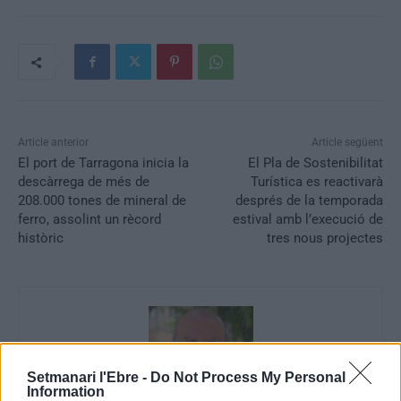
Article anterior
Article següent
El port de Tarragona inicia la
El Pla de Sostenibilitat
descàrrega de més de
Turística es reactivarà
208.000 tones de mineral de
després de la temporada
ferro, assolint un rècord
estival amb l’execució de
històric
tres nous projectes
Setmanari l'Ebre -
Do Not Process My Personal
Information