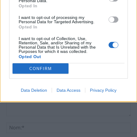
Personal Data.
Jornada d’estudi sobre la Guerra Civil:
Opted In
Reflexions i descobriments al Centre
d’Aviació Històrica de la Sénia
I want to opt-out of processing my
9 d'abril de 2025
Personal Data for Targeted Advertising.
Història
Opted In
I want to opt-out of Collection, Use,
Retention, Sale, and/or Sharing of my
Personal Data that Is Unrelated with the
Purposes for which it was collected.
Opted Out
DEIXA UNA RESPOSTA
CONFIRM
Data Deletion
Data Access
Privacy Policy
Comentari:
No