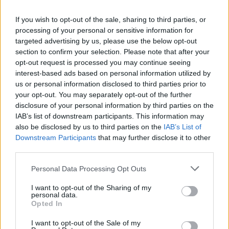
If you wish to opt-out of the sale, sharing to third parties, or
Albert Curto
processing of your personal or sensitive information for
Director de l’Arxiu Històric Comarcal del Baix Ebre
targeted advertising by us, please use the below opt-out
section to confirm your selection. Please note that after your
opt-out request is processed you may continue seeing
interest-based ads based on personal information utilized by
us or personal information disclosed to third parties prior to
ARTICLES RELACIONATS
your opt-out. You may separately opt-out of the further
disclosure of your personal information by third parties on the
VÍDEO · Un documental recupera les
IAB’s list of downstream participants. This information may
històries darrere el desmantellament de
also be disclosed by us to third parties on the
IAB’s List of
vaixells enfonsats durant la postguerra a
Downstream Participants
that may further disclose it to other
l’Ebre
third parties.
Història
8 de novembre de 2025
Personal Data Processing Opt Outs
Francisco D. Rodero Jímenez, l’advocat
tortosí que va sobreviure als camps de
I want to opt-out of the Sharing of my
personal data.
concentració nazis
Opted In
18 de juny de 2025
Història
I want to opt-out of the Sale of my