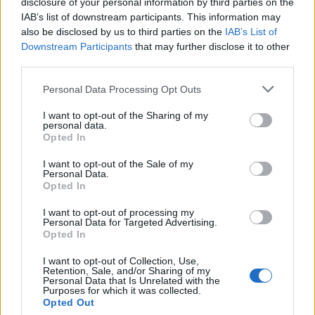
vincula patrimoni, turisme i
disclosure of your personal information by third parties on the
gastronomia
IAB’s list of downstream participants. This information may
6 d'agost de 2026
also be disclosed by us to third parties on the
IAB’s List of
Downstream Participants
that may further disclose it to other
Els vestits de paper guanyen força
third parties.
enguany amb més modistes i gairebé
40 peces a concurs
Personal Data Processing Opt Outs
31 de juliol de 2026
I want to opt-out of the Sharing of my
personal data.
Opted In
“L’eclipsi serà una oportunitat també
per a gaudir de les Festes Majors
I want to opt-out of the Sale of my
d’Amposta”
Personal Data.
31 de juliol de 2026
Opted In
I want to opt-out of processing my
Blaumut lidera el cartell musical de les
Personal Data for Targeted Advertising.
Opted In
Festes
31 de juliol de 2026
I want to opt-out of Collection, Use,
Retention, Sale, and/or Sharing of my
Personal Data that Is Unrelated with the
Purposes for which it was collected.
Carrega més
Opted Out