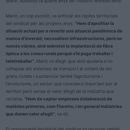
Marín, substitut fa quatre anys de l’històric Wifredo Miró.
Marín, un cop escollit, va enfocar els reptes territorials
del sindicat per als propers anys:
“Hem d’aprofitar la
situació actual per a revertir una situació pandèmica de
manca d’inversió; necessitem infraestructures, però no
només viàries, sinó sobretot la implantació de fibra
òptica a les zones rurals perquè s’hi puga treballar i
teletreballar”
. Marín va afegir que això ajudaria a no
col·lapsar els sistemes de transport al voltant de les
grans ciutats i a potenciar també l’agroturisme i
l’enoturisme, un sector que considera important per al
territori però sense el valor afegit de la indústria que
reclama.
“Hem de captar empreses d’elaboració de
matèries primeres, com Florette, i en general indústries
que donen valor afegit”
, va dir.
El responsable territorial del sindicat va recordar també