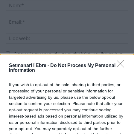
No
Ema
Llo
we
Deseu el meu nom, el correu electrònic i el lloc web en
aquest navegador per a la propera vegada que comenti.
Setmanari l'Ebre -
Do Not Process My Personal
Information
If you wish to opt-out of the sale, sharing to third parties, or
processing of your personal or sensitive information for
targeted advertising by us, please use the below opt-out
section to confirm your selection. Please note that after your
ÚLTIMES NOTÍCIES
opt-out request is processed you may continue seeing
interest-based ads based on personal information utilized by
us or personal information disclosed to third parties prior to
Amposta recupera les Cases del Castell
i culmina un projecte estratègic que
your opt-out. You may separately opt-out of the further