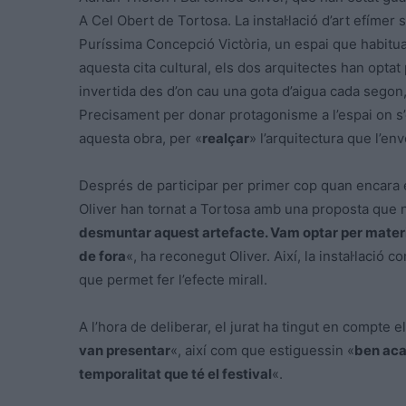
A Cel Obert de Tortosa. La instal·lació d’art efímer
Puríssima Concepció Victòria, un espai que habitua
aquesta cita cultural, els dos arquitectes han optat
invertida des d’on cau una gota d’aigua cada segon,
Precisament per donar protagonisme a l’espai on s’e
aquesta obra, per «
realçar
» l’arquitectura que l’en
Després de participar per primer cop quan encara es
Oliver han tornat a Tortosa amb una proposta que n
desmuntar aquest artefacte. Vam optar per materi
de fora
«, ha reconegut Oliver. Així, la instal·lació
que permet fer l’efecte mirall.
A l’hora de deliberar, el jurat ha tingut en compte
van presentar
«, així com que estiguessin «
ben aca
temporalitat que té el festival
«.