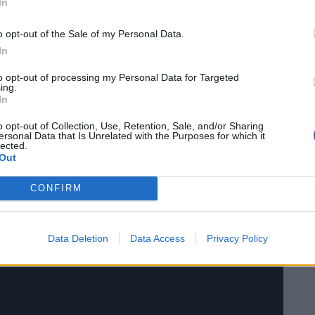
 d’altres de privats que sovint, queden amagats de la
In
qualifica «
d’èxit
» la resposta de la ciutadania.
o opt-out of the Sale of my Personal Data.
In
rts del certamen- s’han registrat més de 4.000 persones
t del patrimoni cultural i patrimonial. Totes les obres es
to opt-out of processing my Personal Data for Targeted
ing.
vuit del vespre. L’any vinent, la temàtica que inspirarà
In
o opt-out of Collection, Use, Retention, Sale, and/or Sharing
ersonal Data that Is Unrelated with the Purposes for which it
lected.
Out
CONFIRM
Data Deletion
Data Access
Privacy Policy