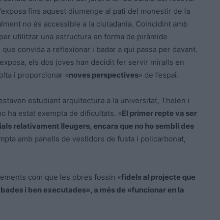
 s’exposa fins aquest diumenge al pati del monestir de la
lment no és accessible a la ciutadania. Coincidint amb
 per utilitzar una estructura en forma de piràmide
 que convida a reflexionar i badar a qui passa per davant.
xposa, els dos joves han decidit fer servir miralls en
volta i proporcionar «
noves perspectives
» de l’espai.
taven estudiant arquitectura a la universitat, Thelen i
o ha estat exempta de dificultats. «
El primer repte va ser
als relativament lleugers, encara que no ho sembli des
 compta amb panells de vestidors de fusta i policarbonat,
 elements com que les obres fossin «
fidels al projecte que
bades i ben executades», a més de «funcionar en la