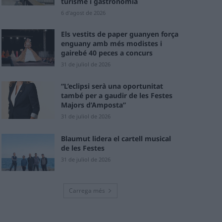
turisme i gastronomia
6 d'agost de 2026
Els vestits de paper guanyen força
enguany amb més modistes i
gairebé 40 peces a concurs
31 de juliol de 2026
“L’eclipsi serà una oportunitat
també per a gaudir de les Festes
Majors d’Amposta”
31 de juliol de 2026
Blaumut lidera el cartell musical
de les Festes
31 de juliol de 2026
Carrega més