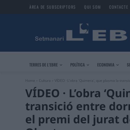
ÀREA DE SUBSCRIPTORS
QUI SOM
CONTACTE
TERRES DE L’EBRE
POLÍTICA
ECONOMIA
S
Home
Cultura
VÍDEO · L'obra 'Quimera', que plasma la transici
VÍDEO · L’obra ‘Qui
transició entre dorm
el premi del jurat d