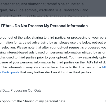
ha entregat aquest diumenge; també s’ha anunciat la
quet, ‘Arxiu de somnis’, d’Adriana Yue Cuadrado i Roc
hel’ de David Oliva i Elisenda Planas i que s’exposa a la
 l'Ebre -
Do Not Process My Personal Information
to opt-out of the sale, sharing to third parties, or processing of your per
formation for targeted advertising by us, please use the below opt-out s
na que ha estat doblement premiada. Es tracta de
r selection. Please note that after your opt-out request is processed y
ció Mercè Pla i que representa una ciutat amb escenes
eing interest-based ads based on personal information utilized by us or
disclosed to third parties prior to your opt-out. You may separately opt-
balcons creats a partir de capses de sabates. Una
losure of your personal information by third parties on the IAB’s list of
 convent de les Serves i que s’ha endut el premi dels
. This information may also be disclosed by us to third parties on the
IA
 manera, l’obra passarà a formar part de l’escenografia
Participants
that may further disclose it to other third parties.
és de l’art efímer
l Data Processing Opt Outs
els racons de la capital del Baix Ebre a través de l’art
o opt-out of the Sharing of my personal data.