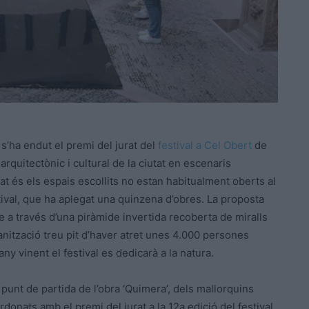
 s’ha endut el premi del jurat del
festival a Cel Obert
de
arquitectònic i cultural de la ciutat en escenaris
tat és els espais escollits no estan habitualment oberts al
stival, que ha aplegat una quinzena d’obres. La proposta
e a través d’una piràmide invertida recoberta de miralls
nització treu pit d’haver atret unes 4.000 persones
ny vinent el festival es dedicarà a la natura.
l punt de partida de l’obra ‘Quimera’, dels mallorquins
donats amb el premi del jurat a la 12a edició del festival