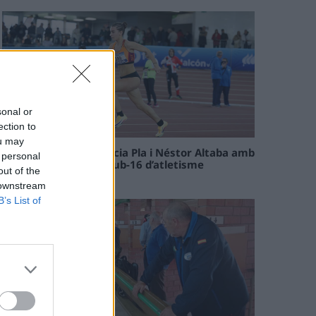
sonal or
ection to
ou may
Paula Sintorres, Patrícia Pla i Néstor Altaba amb
 personal
la selecció catalana sub-16 d’atletisme
out of the
08 maig 2026
 downstream
B’s List of