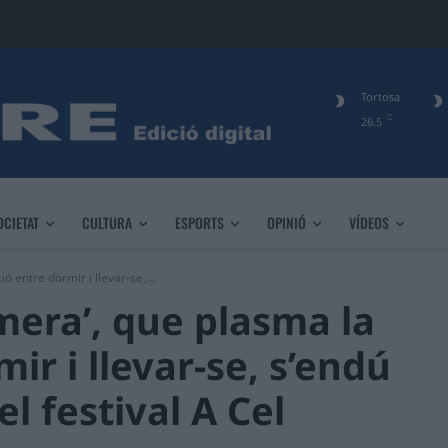
Tortosa
C
26.5
OCIETAT
CULTURA
ESPORTS
OPINIÓ
VÍDEOS
ó entre dormir i llevar-se,...
mera’, que plasma la
ir i llevar-se, s’endú
el festival A Cel