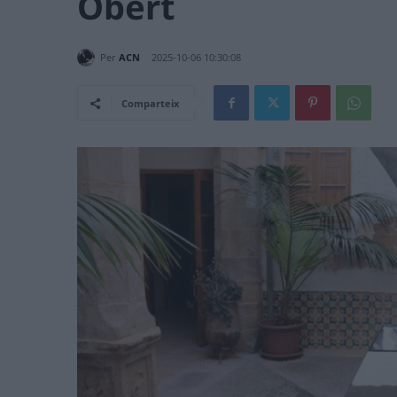
Obert
Per
ACN
2025-10-06 10:30:08
Comparteix