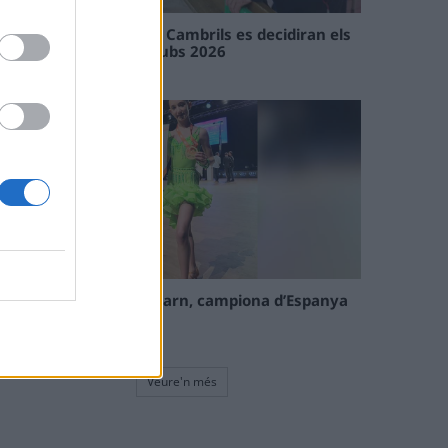
En les tirades de Flix i Cambrils es decidiran els
campions de l’Interclubs 2026
08 maig 2026
La tortosina Cinta Talarn, campiona d’Espanya
de 10 balls solo júnior
08 maig 2026
Veure'n més