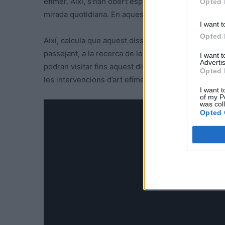
efímer. Així, s’han obert espais públics però també
Opted 
mirada quotidiana. En aquesta edició, l’organització 
I want t
Opted 
Així, calcula que aquest dissabte -un dels dies fo
passejant, a la recerca de les obres que inunden par
I want 
Advertis
podran visitar fins aquest diumenge a dos quarts de 
Opted 
les intervencions d’art efímer serà la natura.
I want t
of my P
was col
Opted 