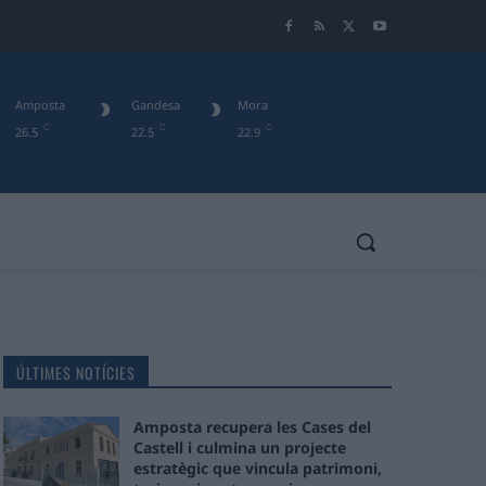
Amposta
Gandesa
Mora
C
C
C
26.5
22.5
22.9
ÚLTIMES NOTÍCIES
Amposta recupera les Cases del
Castell i culmina un projecte
estratègic que vincula patrimoni,