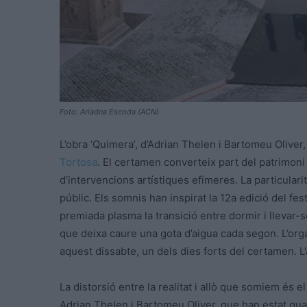
Foto: Ariadna Escoda (ACN)
L’obra ‘Quimera’, d’Adrian Thelen i Bartomeu Oliver,
Tortosa
. El certamen converteix part del patrimoni 
d’intervencions artístiques efímeres. La particulari
públic. Els somnis han inspirat la 12a edició del fe
premiada plasma la transició entre dormir i llevar-s
que deixa caure una gota d’aigua cada segon. L’orga
aquest dissabte, un dels dies forts del certamen. L’a
La distorsió entre la realitat i allò que somiem és e
Adrian Thelen i Bartomeu Oliver, que han estat guar