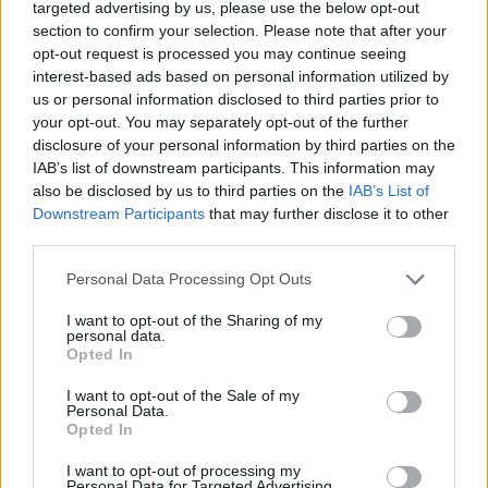
aquest navegador per a la propera vegada que comenti.
targeted advertising by us, please use the below opt-out
section to confirm your selection. Please note that after your
opt-out request is processed you may continue seeing
interest-based ads based on personal information utilized by
us or personal information disclosed to third parties prior to
your opt-out. You may separately opt-out of the further
disclosure of your personal information by third parties on the
IAB’s list of downstream participants. This information may
ÚLTIMES NOTÍCIES
also be disclosed by us to third parties on the
IAB’s List of
Downstream Participants
that may further disclose it to other
L’Ajuntament de Tortosa amplia el
third parties.
termini de les obres de l’aparcament
dels terrenys de Renfe per les altes
Personal Data Processing Opt Outs
temperatures
I want to opt-out of the Sharing of my
7 d'agost de 2026
personal data.
Opted In
Amposta recupera les Cases del Castell
i culmina un projecte estratègic que
I want to opt-out of the Sale of my
vincula patrimoni, turisme i
Personal Data.
gastronomia
Opted In
6 d'agost de 2026
I want to opt-out of processing my
Personal Data for Targeted Advertising.