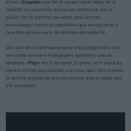
el seu «
Zeppelin
» per fer la rua pel carrer Major de la
localitat, un voluminós globus per sobrevolar així el
públic i fer-lo disfrutar de valent, amb els tres
personatges còmics protagonistes que ens portaran a
l’era dels pioners aeris de principis del segle XX.
Des d’un altre indret apareixeran els protagonistes d’un
vell conte renovat a mida gegant, gamberro i ple de
tendresa. «
Pigs
» els 3 porquets, ja grans, se’ls veurà als
carrers d’Ulldecona buscant una nova casa i fent bromes
al vell llop a banda de les interaccions amb el públic que
s’hi va trobant.