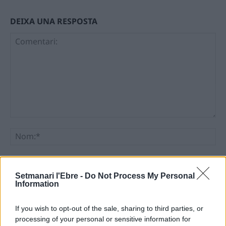
DEIXA UNA RESPOSTA
Comentari:
No
Ema
Setmanari l'Ebre -
Do Not Process My Personal
Information
Llo
we
If you wish to opt-out of the sale, sharing to third parties, or
Deseu el meu nom, el correu electrònic i el lloc web en
processing of your personal or sensitive information for