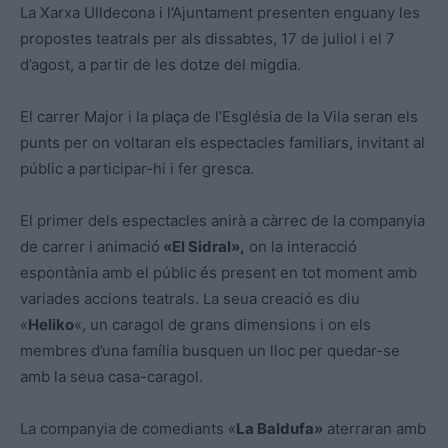
La Xarxa Ulldecona i l’Ajuntament presenten enguany les
propostes teatrals per als dissabtes, 17 de juliol i el 7
d’agost, a partir de les dotze del migdia.
El carrer Major i la plaça de l’Església de la Vila seran els
punts per on voltaran els espectacles familiars, invitant al
públic a participar-hi i fer gresca.
El primer dels espectacles anirà a càrrec de la companyia
de carrer i animació
«El Sidral»,
on la interacció
espontània amb el públic és present en tot moment amb
variades accions teatrals. La seua creació es diu
«
Heliko
«, un caragol de grans dimensions i on els
membres d’una família busquen un lloc per quedar-se
amb la seua casa-caragol.
La companyia de comediants «
La Baldufa»
aterraran amb