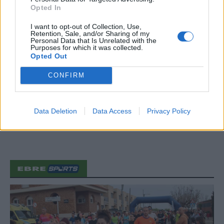
Els vestits de paper guanyen força
Opted In
enguany amb més modistes i gairebé
40 peces a concurs
I want to opt-out of Collection, Use,
Retention, Sale, and/or Sharing of my
31 de juliol de 2026
Personal Data that Is Unrelated with the
Purposes for which it was collected.
Opted Out
“L’eclipsi serà una oportunitat també
per a gaudir de les Festes Majors
CONFIRM
d’Amposta”
31 de juliol de 2026
Data Deletion
Data Access
Privacy Policy
Carrega més