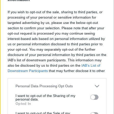
31 de juliol de 2026
If you wish to opt-out of the sale, sharing to third parties, or
“L’eclipsi serà una oportunitat també
processing of your personal or sensitive information for
per a gaudir de les Festes Majors
targeted advertising by us, please use the below opt-out
d’Amposta”
section to confirm your selection. Please note that after your
31 de juliol de 2026
opt-out request is processed you may continue seeing
interest-based ads based on personal information utilized by
us or personal information disclosed to third parties prior to
Blaumut lidera el cartell musical de les
your opt-out. You may separately opt-out of the further
Festes
disclosure of your personal information by third parties on the
31 de juliol de 2026
IAB’s list of downstream participants. This information may
also be disclosed by us to third parties on the
IAB’s List of
Downstream Participants
that may further disclose it to other
Caçadors de subvencions
third parties.
30 de juliol de 2026
Personal Data Processing Opt Outs
I want to opt-out of the Sharing of my
personal data.
Carrega més
Opted In
I want to opt-out of the Sale of my