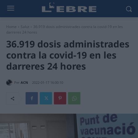
Home
Salut
36.919 dosis administrades contra la covid-19 en les
darreres 24 hores
36.919 dosis administrades
contra la covid-19 en les
darreres 24 hores
Per
ACN
2022-01-17 16:00:10