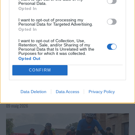
Personal Data.
Opted In
I want to opt-out of processing my
Personal Data for Targeted Advertising.
Opted In
I want to opt-out of Collection, Use,
Retention, Sale, and/or Sharing of my
Personal Data that Is Unrelated with the
Purposes for which it was collected.
Opted Out
CONFIRM
Data Deletion
Data Access
Privacy Policy
La Cursa de l’Aldea segona d’etiqueta d’or de la
Running Sèries Terres de l’Ebre
09 maig 2026