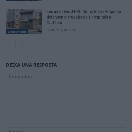
Les alcaldies d’ERC de Tortosa i Amposta
defensen el traspàs dels hospitals al
CatSalut
29 de maig de 2026
Equipaments
DEIXA UNA RESPOSTA
Comentari:
No