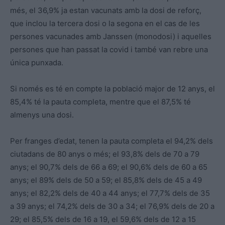
més, el 36,9% ja estan vacunats amb la dosi de reforç,
que inclou la tercera dosi o la segona en el cas de les
persones vacunades amb Janssen (monodosi) i aquelles
persones que han passat la covid i també van rebre una
única punxada.
Si només es té en compte la població major de 12 anys, el
85,4% té la pauta completa, mentre que el 87,5% té
almenys una dosi.
Per franges d’edat, tenen la pauta completa el 94,2% dels
ciutadans de 80 anys o més; el 93,8% dels de 70 a 79
anys; el 90,7% dels de 66 a 69; el 90,6% dels de 60 a 65
anys; el 89% dels de 50 a 59; el 85,8% dels de 45 a 49
anys; el 82,2% dels de 40 a 44 anys; el 77,7% dels de 35
a 39 anys; el 74,2% dels de 30 a 34; el 76,9% dels de 20 a
29; el 85,5% dels de 16 a 19, el 59,6% dels de 12 a 15