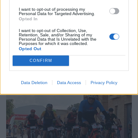
I want to opt-out of processing my
Personal Data for Targeted Advertising.
Opted In
I want to opt-out of Collection, Use,
Retention, Sale, and/or Sharing of my
Personal Data that Is Unrelated with the
Purposes for which it was collected.
Opted Out
CONFIRM
La Cursa de l’Aldea segona d’etiqueta d’or de la
Running Sèries Terres de l’Ebre
Data Deletion
Data Access
Privacy Policy
09 maig 2026