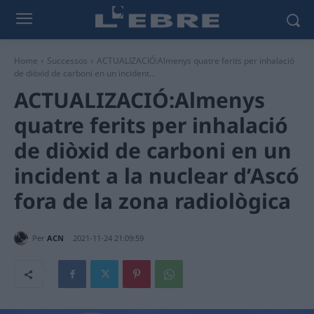
Home
Successos
ACTUALIZACIÓ:Almenys quatre ferits per inhalació
de diòxid de carboni en un incident...
ACTUALIZACIÓ:Almenys
quatre ferits per inhalació
de diòxid de carboni en un
incident a la nuclear d’Ascó
fora de la zona radiològica
Per
ACN
2021-11-24 21:09:59