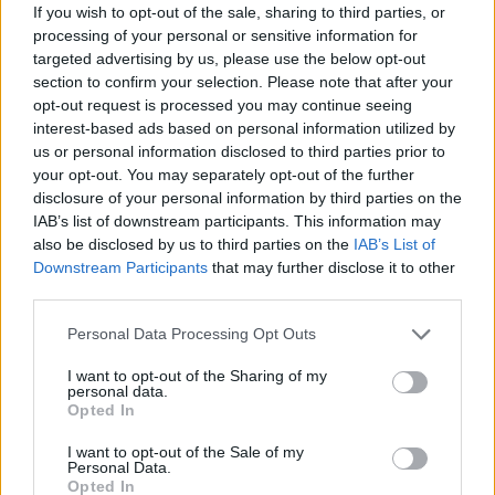
i culmina un projecte estratègic que
If you wish to opt-out of the sale, sharing to third parties, or
vincula patrimoni, turisme i
processing of your personal or sensitive information for
gastronomia
targeted advertising by us, please use the below opt-out
6 d'agost de 2026
section to confirm your selection. Please note that after your
opt-out request is processed you may continue seeing
Els vestits de paper guanyen força
interest-based ads based on personal information utilized by
enguany amb més modistes i gairebé
us or personal information disclosed to third parties prior to
40 peces a concurs
your opt-out. You may separately opt-out of the further
31 de juliol de 2026
disclosure of your personal information by third parties on the
IAB’s list of downstream participants. This information may
“L’eclipsi serà una oportunitat també
also be disclosed by us to third parties on the
IAB’s List of
per a gaudir de les Festes Majors
Downstream Participants
that may further disclose it to other
d’Amposta”
third parties.
31 de juliol de 2026
Personal Data Processing Opt Outs
Carrega més
I want to opt-out of the Sharing of my
personal data.
Opted In
I want to opt-out of the Sale of my
Personal Data.
Opted In