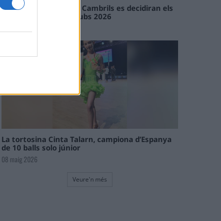
En les tirades de Flix i Cambrils es decidiran els
campions de l’Interclubs 2026
08 maig 2026
La tortosina Cinta Talarn, campiona d’Espanya
de 10 balls solo júnior
08 maig 2026
Veure'n més