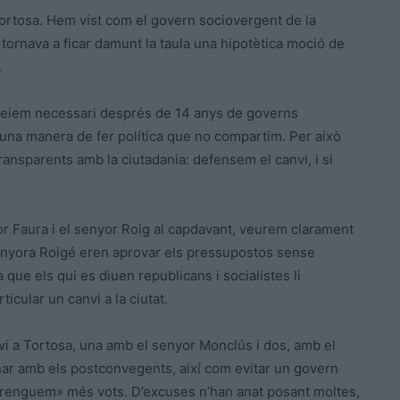
Tortosa. Hem vist com el govern sociovergent de la
 tornava a ficar damunt la taula una hipotètica moció de
.
veiem necessari després de 14 anys de governs
i una manera de fer política que no compartim. Per això
ansparents amb la ciutadania: defensem el canvi, i si
or Faura i el senyor Roig al capdavant, veurem clarament
enyora Roigé eren aprovar els pressupostos sense
 que els qui es diuen republicans i socialistes li
ticular un canvi a la ciutat.
nvi a Tortosa, una amb el senyor Monclús i dos, amb el
nar amb els postconvegents, així com evitar un govern
prenguem» més vots. D’excuses n’han anat posant moltes,