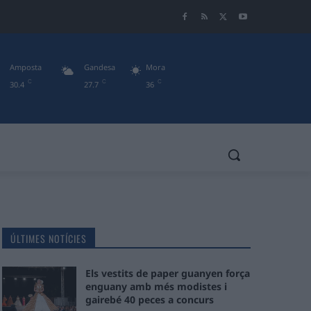
Amposta
Gandesa
Mora
C
C
C
30.4
27.7
36
ÚLTIMES NOTÍCIES
Els vestits de paper guanyen força
enguany amb més modistes i
gairebé 40 peces a concurs