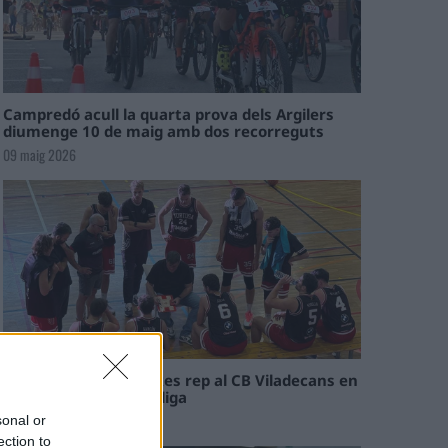
Campredó acull la quarta prova dels Argilers
diumenge 10 de maig amb dos recorreguts
09 maig 2026
El Cantaires amb baixes rep al CB Viladecans en
el tram decisiu de la lliga
09 maig 2026
sonal or
ection to