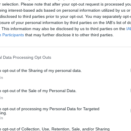
s en campanya, un canvi que no es durà a terme per
r selection. Please note that after your opt-out request is processed y
eing interest-based ads based on personal information utilized by us or
a veure amb la ciutadania. Però a Movem Tortosa sabem
disclosed to third parties prior to your opt-out. You may separately opt-
és lluny. Som l’única força que no para de créixer a les
losure of your personal information by third parties on the IAB’s list of
ania, i humilment, però amb determinació, estem
. This information may also be disclosed by us to third parties on the
IA
tinar encara més força per aconseguir definitivament el
Participants
that may further disclose it to other third parties.
 ni pacte d’amagat pugui aturar més.
l Data Processing Opt Outs
o opt-out of the Sharing of my personal data.
In
o opt-out of the Sale of my Personal Data.
In
to opt-out of processing my Personal Data for Targeted
Article següent
ing.
Mor Miquel Aubà, exalcalde de Gandesa i senador
In
d’ERC
o opt-out of Collection, Use, Retention, Sale, and/or Sharing