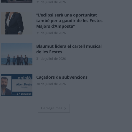
31 de juliol de 2026
“L’eclipsi serà una oportunitat
també per a gaudir de les Festes
Majors d’Amposta”
31 de juliol de 2026
Blaumut lidera el cartell musical
de les Festes
31 de juliol de 2026
Caçadors de subvencions
30 de juliol de 2026
Carrega més