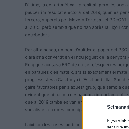
l’última, la de l’aritmètica. La realitat, però, és una 
paupèrrim resultat electoral del 2019, quan es pen
tercera, superats per Movem Tortosa i el PDeCAT. 
al 2015, però sembla que no han après la lliçó i co
decebedors.
Per altra banda, no hem d’oblidar el paper del PS
clara s’ha convertit en el nou joguet de la senyora R
Roig que acusava ERC de no ser d’esquerres perq
en paraules d’ell mateix, ara fa exactament el mate
progressistes a Catalunya i l’Estat amb Illa i Sánc
gaire favorables per a aquest grup, que sembla que
evident que hi ha una desbandada important entre le
que al 2019 també es van emportar una bona ensopeg
Setmanari
socialistes en unes municipals a la nostra ciutat.
If you wish 
I així són les coses, amb una ERC i un PSC entrega
sensitive in