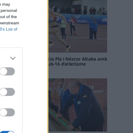
ou may
 personal
out of the
 downstream
B’s List of
Paula Sintorres, Patrícia Pla i Néstor Altaba amb
la selecció catalana sub-16 d’atletisme
08 maig 2026