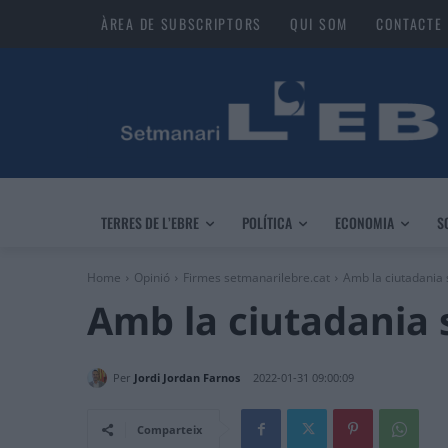
ÀREA DE SUBSCRIPTORS
QUI SOM
CONTACTE
TERRES DE L’EBRE
POLÍTICA
ECONOMIA
S
Home
Opinió
Firmes setmanarilebre.cat
Amb la ciutadania
Amb la ciutadania
Per
Jordi Jordan Farnos
2022-01-31 09:00:09
Comparteix