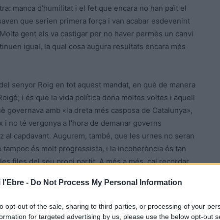
altra: manca d’humilitat i el fet que encara no han paït el
saven que serien primera força i van acabar esdevenint
Molta gent els va castigar per no haver permès un canvi
ntinuen igual, la qual cosa augura resultats encara més
C del senyor Roig en tot aquest mandat, en què de manera
oigé; i és que la vida política dona moltes voltes i aquell
uè governava amb «la dreta més casposa de Catalunya»,
ix i no té vergonya a l’hora de demanar governs
hez al capdavant. Augurem, també, que les urnes no seran
 tampoc és molt progressista, i la incoherència és tan
s files del seu propi partit. A més a més, cal recordar
ada quan es van recollir els pitjors resultats dels
 l'Ebre -
Do Not Process My Personal Information
to opt-out of the sale, sharing to third parties, or processing of your per
ts de totes les maneres possibles als postconvergents,
formation for targeted advertising by us, please use the below opt-out s