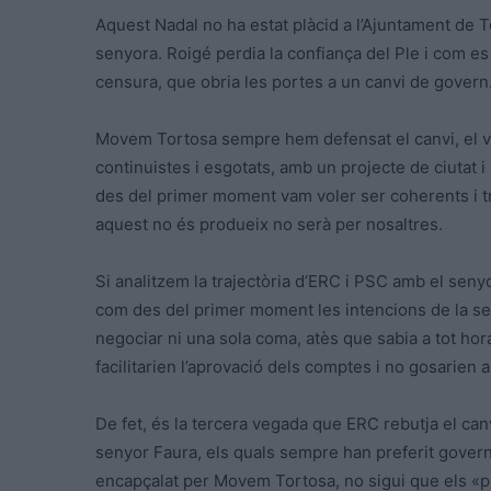
Aquest Nadal no ha estat plàcid a l’Ajuntament de 
senyora. Roigé perdia la confiança del Ple i com es
censura, que obria les portes a un canvi de govern
Movem Tortosa sempre hem defensat el canvi, el 
continuistes i esgotats, amb un projecte de ciutat 
des del primer moment vam voler ser coherents i tr
aquest no és produeix no serà per nosaltres.
Si analitzem la trajectòria d’ERC i PSC amb el seny
com des del primer moment les intencions de la s
negociar ni una sola coma, atès que sabia a tot hora
facilitarien l’aprovació dels comptes i no gosarien ar
De fet, és la tercera vegada que ERC rebutja el ca
senyor Faura, els quals sempre han preferit gover
encapçalat per Movem Tortosa, no sigui que els «