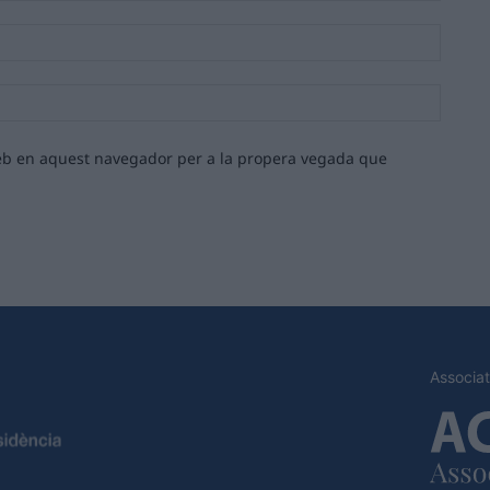
Email:*
Lloc
web:
 web en aquest navegador per a la propera vegada que
Associat