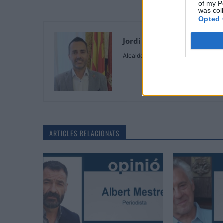
of my P
was col
Opted 
Jordi Jordan Farnos
Alcalde de l'Ajuntament de Tortosa
ARTICLES RELACIONATS