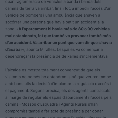
quan l’aglomeració de vehicles a banda i banda dels
camins de terra va arribar, fins i tot, a impedir l’accés d’un
vehicle de bombers i una ambulància que anaven a
socórrer una persona que havia patit un accident a la
zona. «
A l’aparcament hi havia més de 80 o 90 vehicles
mal estacionats, fet que també va provocar també més
d’un accident. Va arribar un punt que vam dir que s’havia
d’acabar
«, apunta Miralles. L’espai es va començar a
desendreçar i la presència de deixalles s’incrementava.
L’alcalde es mostra totalment convençut de que els
visitants no només ho entendran, sinó que veuran també
amb bons ulls la decisió d’implantar la regulació d’accés i
el pagament. Segons precisa, els dos agents contractats,
al marge de regular els espais d’aparcament i l’accés pels
camins –Mossos d’Esquadra i Agents Rurals s’han
compromès també a fer acte de presència per donar
suport a aquesta regulació, apunta l’alcalde- tindran la