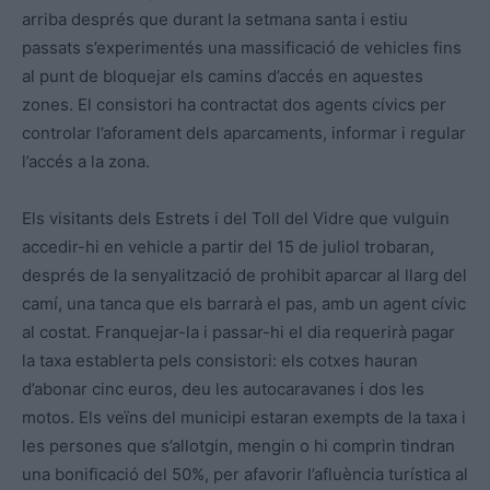
arriba després que durant la setmana santa i estiu
passats s’experimentés una massificació de vehicles fins
al punt de bloquejar els camins d’accés en aquestes
zones. El consistori ha contractat dos agents cívics per
controlar l’aforament dels aparcaments, informar i regular
l’accés a la zona.
Els visitants dels Estrets i del Toll del Vidre que vulguin
accedir-hi en vehicle a partir del 15 de juliol trobaran,
després de la senyalització de prohibit aparcar al llarg del
camí, una tanca que els barrarà el pas, amb un agent cívic
al costat. Franquejar-la i passar-hi el dia requerirà pagar
la taxa establerta pels consistori: els cotxes hauran
d’abonar cinc euros, deu les autocaravanes i dos les
motos. Els veïns del municipi estaran exempts de la taxa i
les persones que s’allotgin, mengin o hi comprin tindran
una bonificació del 50%, per afavorir l’afluència turística al