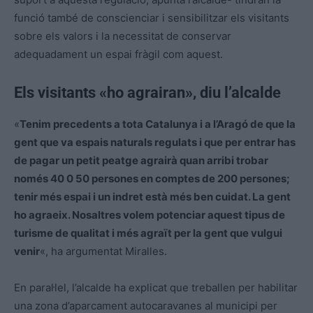
funció també de conscienciar i sensibilitzar els visitants
sobre els valors i la necessitat de conservar
adequadament un espai fràgil com aquest.
Els visitants «ho agrairan», diu l’alcalde
«
Tenim precedents a tota Catalunya i a l’Aragó de que la
gent que va espais naturals regulats i que per entrar has
de pagar un petit peatge agrairà quan arribi trobar
només 40 0 50 persones en comptes de 200 persones;
tenir més espai i un indret està més ben cuidat. La gent
ho agraeix. Nosaltres volem potenciar aquest tipus de
turisme de qualitat i més agraït per la gent que vulgui
venir
«, ha argumentat Miralles.
En paral·lel, l’alcalde ha explicat que treballen per habilitar
una zona d’aparcament autocaravanes al municipi per