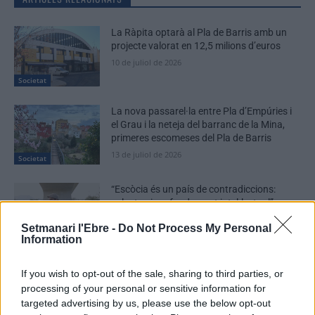
La Ràpita optarà al Pla de Barris amb un
projecte valorat en 12,5 milions d’euros
10 de juliol de 2026
Societat
La nova passarel·la entre Pla d’Empúries i
el Grau i la neteja del barranc de la Mina,
primeres escomeses del Pla de Barris
13 de juliol de 2026
Societat
“Escòcia és un país de contradiccions:
salvatge i profundament intel·lectual”
22 de juny de 2026
Setmanari l'Ebre -
Do Not Process My Personal
Societat
Information
If you wish to opt-out of the sale, sharing to third parties, or
processing of your personal or sensitive information for
targeted advertising by us, please use the below opt-out