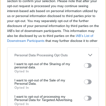
DEIXA UNA RESPOSTA
section to confirm your selection. Please note that after your
opt-out request is processed you may continue seeing
interest-based ads based on personal information utilized by
us or personal information disclosed to third parties prior to
your opt-out. You may separately opt-out of the further
disclosure of your personal information by third parties on the
IAB’s list of downstream participants. This information may
also be disclosed by us to third parties on the
IAB’s List of
Downstream Participants
that may further disclose it to other
third parties.
Comentari:
No
Personal Data Processing Opt Outs
I want to opt-out of the Sharing of my
Ema
personal data.
Opted In
Llo
I want to opt-out of the Sale of my
Personal Data.
we
Opted In
Deseu el meu nom, el correu electrònic i el lloc web en
I want to opt-out of processing my
aquest navegador per a la propera vegada que comenti.
Personal Data for Targeted Advertising.
Opted In