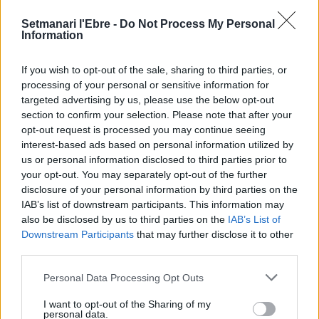
Setmanari l'Ebre -
Do Not Process My Personal
Amposta recupera les Cases del Castell
Information
i culmina un projecte estratègic que
vincula patrimoni, turisme i
gastronomia
If you wish to opt-out of the sale, sharing to third parties, or
processing of your personal or sensitive information for
6 d'agost de 2026
targeted advertising by us, please use the below opt-out
section to confirm your selection. Please note that after your
Els vestits de paper guanyen força
enguany amb més modistes i gairebé
opt-out request is processed you may continue seeing
40 peces a concurs
interest-based ads based on personal information utilized by
us or personal information disclosed to third parties prior to
31 de juliol de 2026
your opt-out. You may separately opt-out of the further
disclosure of your personal information by third parties on the
“L’eclipsi serà una oportunitat també
IAB’s list of downstream participants. This information may
per a gaudir de les Festes Majors
also be disclosed by us to third parties on the
IAB’s List of
d’Amposta”
Downstream Participants
that may further disclose it to other
31 de juliol de 2026
third parties.
Personal Data Processing Opt Outs
Blaumut lidera el cartell musical de les
Festes
I want to opt-out of the Sharing of my
31 de juliol de 2026
personal data.