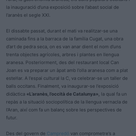
la inauguració d’una exposició sobre l’abast social de
l’
aranès
el segle XXI.
El dissabte passat, durant el mati va realitzar-se una
caminada fins a la barraca de la família Cugat, una obra
d’art de pedra seca, on es van anar dient el nom d’uns
trenta objectes agrícoles, arbres i plantes en llengua
aranesa. Posteriorment, des del restaurant local Can
Joan es va preparar un àpat amb l’olla aranesa com a plat
estel·lar. A l’espai cultural la C, va celebrar-se un taller de
balls occitans. Finalment, va inaugurar-se l’exposició
didàctica
«L’
aranès
, l’occità de Catalunya»,
la qual fa un
repàs a la situació sociopolítica de la llengua vernacla de
l’Aran, així com fa un balanç sobre les perspectives de
futur.
Des del govern de
Campredó
van comprometre’s a