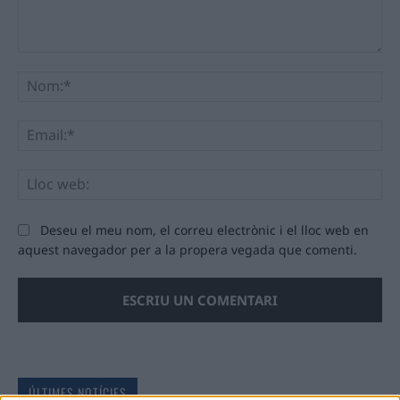
Comentari:
No
Ema
Llo
we
Deseu el meu nom, el correu electrònic i el lloc web en
aquest navegador per a la propera vegada que comenti.
ÚLTIMES NOTÍCIES