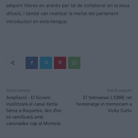
adquirir llibres en
aranès
per tal de col·laborar en la seua
difusió, i també van realitzar la meitat del parlament
introductori en
esta
llengua.
Article anterior
Article següent
Ampliació · El Govern
El Setmanari L’EBRE ret
inutilitzarà el canal Xerta-
homenatge in memoriam a
Sénia a Roquetes, des d’on
Vicky Curto
es ramificarà amb
canonades cap al Montsià