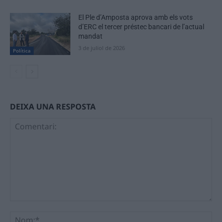
El Ple d’Amposta aprova amb els vots
d’ERC el tercer préstec bancari de l’actual
mandat
3 de juliol de 2026
Política
DEIXA UNA RESPOSTA
Comentari:
No