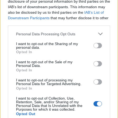
disclosure of your personal information by third parties on the
IAB’s list of downstream participants. This information may
also be disclosed by us to third parties on the
IAB’s List of
Downstream Participants
that may further disclose it to other
third parties.
Personal Data Processing Opt Outs
I want to opt-out of the Sharing of my
personal data.
Opted In
I want to opt-out of the Sale of my
Personal Data.
Opted In
I want to opt-out of processing my
Personal Data for Targeted Advertising.
Opted In
La Cursa de l’Aldea segona d’etiqueta d’or de la
Running Sèries Terres de l’Ebre
I want to opt-out of Collection, Use,
09 maig 2026
Retention, Sale, and/or Sharing of my
Personal Data that Is Unrelated with the
Purposes for which it was collected.
Opted Out