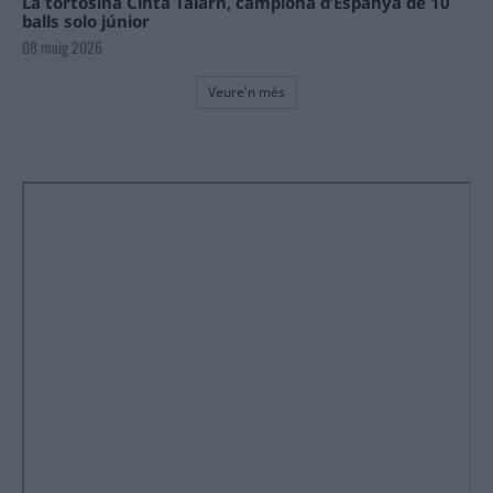
La tortosina Cinta Talarn, campiona d’Espanya de 10
balls solo júnior
08 maig 2026
Veure'n més