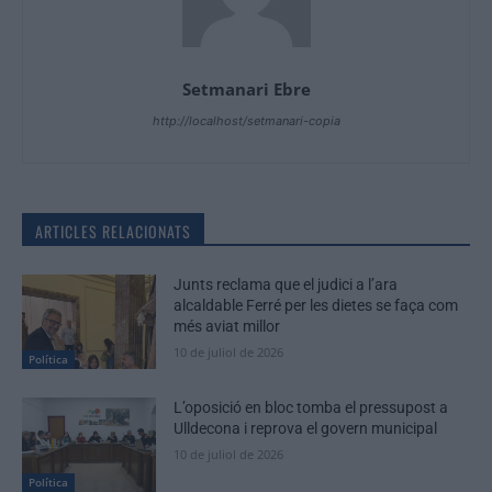
Setmanari Ebre
http://localhost/setmanari-copia
ARTICLES RELACIONATS
Junts reclama que el judici a l’ara
alcaldable Ferré per les dietes se faça com
més aviat millor
10 de juliol de 2026
Política
L’oposició en bloc tomba el pressupost a
Ulldecona i reprova el govern municipal
10 de juliol de 2026
Política