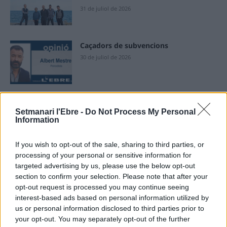
31 de juliol de 2026
Caçadors de subvencions
30 de juliol de 2026
Amposta viurà unes festes amb més
Setmanari l'Ebre -
Do Not Process My Personal
de 200 actes i l’expectació per l’eclipsi
Information
31 de juliol de 2026
If you wish to opt-out of the sale, sharing to third parties, or
processing of your personal or sensitive information for
Només 3 de cada 10 turistes visiten la
targeted advertising by us, please use the below opt-out
regió de l’Ebre durant juliol i agost
section to confirm your selection. Please note that after your
31 de juliol de 2026
opt-out request is processed you may continue seeing
interest-based ads based on personal information utilized by
us or personal information disclosed to third parties prior to
Carrega més
your opt-out. You may separately opt-out of the further