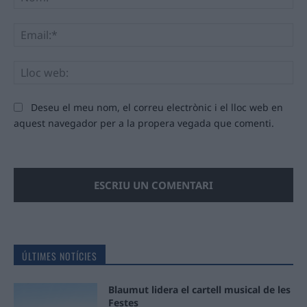
Ema
Llo
we
Deseu el meu nom, el correu electrònic i el lloc web en
aquest navegador per a la propera vegada que comenti.
ÚLTIMES NOTÍCIES
Blaumut lidera el cartell musical de les
Festes