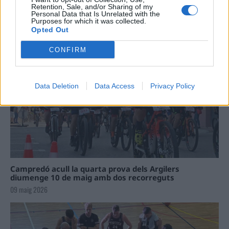
Retention, Sale, and/or Sharing of my
Personal Data that Is Unrelated with the
La Cursa de l’Aldea segona d’etiqueta d’or de la
Purposes for which it was collected.
Running Sèries Terres de l’Ebre
Opted Out
09 maig 2026
CONFIRM
Data Deletion
Data Access
Privacy Policy
Campredó acull la quarta prova dels Argilers
diumenge 10 de maig amb dos recorreguts
09 maig 2026