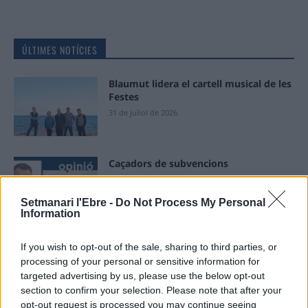
ÚLTIMES NOTÍCIES
Blaumut lidera el cartell musical de les
Festes
31 de juliol de 2026
Caçadors de subvencions
30 de juliol de 2026
Setmanari l'Ebre -
Do Not Process My Personal
Information
Amposta viurà unes festes amb més
If you wish to opt-out of the sale, sharing to third parties, or
de 200 actes i l’expectació per l’eclipsi
processing of your personal or sensitive information for
31 de juliol de 2026
targeted advertising by us, please use the below opt-out
section to confirm your selection. Please note that after your
opt-out request is processed you may continue seeing