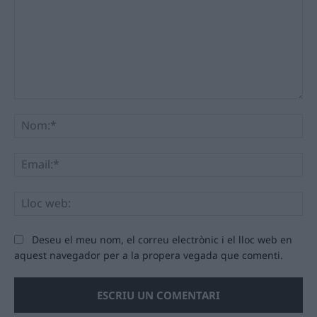
Comentari:
No
Ema
Llo
we
Deseu el meu nom, el correu electrònic i el lloc web en
aquest navegador per a la propera vegada que comenti.