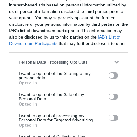
interest-based ads based on personal information utilized by
Només 3 de cada 10 turistes visiten la
us or personal information disclosed to third parties prior to
regió de l’Ebre durant juliol i agost
your opt-out. You may separately opt-out of the further
31 de juliol de 2026
disclosure of your personal information by third parties on the
IAB’s list of downstream participants. This information may
also be disclosed by us to third parties on the
IAB’s List of
Carrega més
Downstream Participants
that may further disclose it to other
third parties.
Personal Data Processing Opt Outs
I want to opt-out of the Sharing of my
personal data.
Opted In
I want to opt-out of the Sale of my
Personal Data.
Opted In
I want to opt-out of processing my
Personal Data for Targeted Advertising.
Opted In
I want to opt-out of Collection, Use,