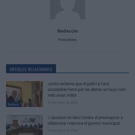
Redaccio
Periodistes
ARTICLES RELACIONATS
Junts reclama que el judici a l’ara
alcaldable Ferré per les dietes se faça com
més aviat millor
10 de juliol de 2026
Política
L’oposició en bloc tomba el pressupost a
Ulldecona i reprova el govern municipal
10 de juliol de 2026