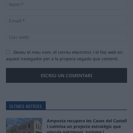
No
Ema
Llo
we
Deseu el meu nom, el correu electrònic i el lloc web en
aquest navegador per a la propera vegada que comenti.
ÚLTIMES NOTÍCIES
Amposta recupera les Cases del Castell
i culmina un projecte estratègic que
vincula patrimoni, turisme i