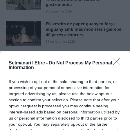
gastronomia
6 d'agost de 2026
Els vestits de paper guanyen força
enguany amb més modistes i gairebé
40 peces a concurs
31 de juliol de 2026
“L’eclipsi serà una oportunitat també
per a gaudir de les Festes Majors
Setmanari l'Ebre -
Do Not Process My Personal
Information
d’Amposta”
31 de juliol de 2026
If you wish to opt-out of the sale, sharing to third parties, or
processing of your personal or sensitive information for
Blaumut lidera el cartell musical de les
targeted advertising by us, please use the below opt-out
Festes
section to confirm your selection. Please note that after your
31 de juliol de 2026
opt-out request is processed you may continue seeing
interest-based ads based on personal information utilized by
us or personal information disclosed to third parties prior to
Carrega més
your opt-out. You may separately opt-out of the further