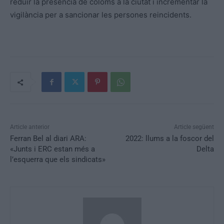
reduir la presència de coloms a la ciutat i incrementar la
vigilància per a sancionar les persones reincidents.
Article anterior
Article següent
Ferran Bel al diari ARA:
2022: llums a la foscor del
«Junts i ERC estan més a
Delta
l’esquerra que els sindicats»