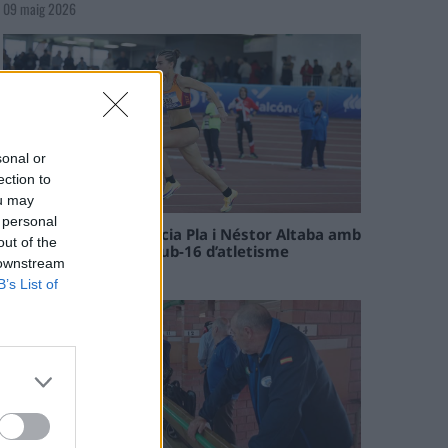
09 maig 2026
sonal or
ection to
ou may
 personal
Paula Sintorres, Patrícia Pla i Néstor Altaba amb
out of the
la selecció catalana sub-16 d’atletisme
 downstream
08 maig 2026
B’s List of