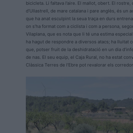
bicicleta. Li faltava l’aire. El mallot, obert. El rost
d’Ullastrell, de mare catalana i pare anglès, és un a
que ha anat esculpint la seua traça en durs entrenam
on s’ha format com a ciclista i com a persona, sego
Vilaplana, que es nota que li té una estima especia
ha hagut de respondre a diversos atacs; ha lluitat 
que, potser fruit de la deshidratació en un dia d’in
de nas. El seu equip, el Caja Rural, no ha estat con
Clàssica Terres de l’Ebre pot revalorar els corredo