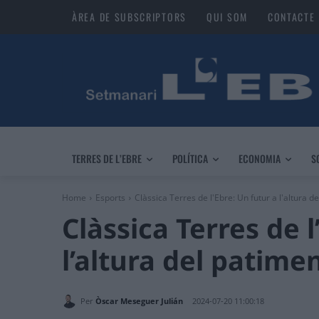
ÀREA DE SUBSCRIPTORS
QUI SOM
CONTACTE
TERRES DE L’EBRE
POLÍTICA
ECONOMIA
S
Home
Esports
Clàssica Terres de l'Ebre: Un futur a l'altura d
Clàssica Terres de l
l’altura del patime
Per
Òscar Meseguer Julián
2024-07-20 11:00:18