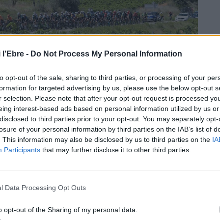
 l'Ebre -
Do Not Process My Personal Information
to opt-out of the sale, sharing to third parties, or processing of your per
formation for targeted advertising by us, please use the below opt-out s
r selection. Please note that after your opt-out request is processed y
eing interest-based ads based on personal information utilized by us or
disclosed to third parties prior to your opt-out. You may separately opt-
losure of your personal information by third parties on the IAB’s list of
. This information may also be disclosed by us to third parties on the
IA
reen en els arrossars del Delta, en Amposta i Tortosa, on
Participants
that may further disclose it to other third parties.
posa la catedral; les vinyes de la Terra Alta, un empit
 de trampa; l’Eix de l’Ebre, les oliveres entre Roquetes i
al Portell i redobla la seua dificultat després, a l’hora de
l Data Processing Opt Outs
meta, explica que ha patit molt, que fins i tot plorava
o opt-out of the Sharing of my personal data.
e les rampes musculars. “
M’he dit a mi mateix que havia