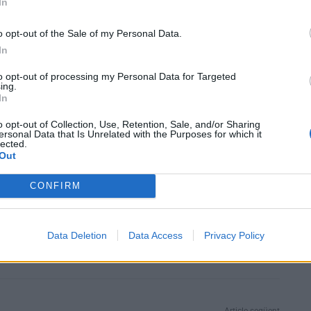
In
o opt-out of the Sale of my Personal Data.
 tercer classificat, que havia retallat la diferència
In
nsar i va ser superat també per Bou, és la sàdica imatge
to opt-out of processing my Personal Data for Targeted
 l’Ebre, el dia de descans del Tour de França, o en una
ing.
tre les clàssiques World Tour, augura grans tardes de
In
aquí a uns anys. Ara en té 24. S’entreveu també un
o opt-out of Collection, Use, Retention, Sale, and/or Sharing
ent-hi les quatre comarques, a l’altura del Mont Caro.
ersonal Data that Is Unrelated with the Purposes for which it
lected.
 ciclistes des de la sortida pels carrers d’Amposta.
Out
CONFIRM
Data Deletion
Data Access
Privacy Policy