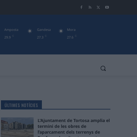
Amposta
Gandesa
Mora
C
C
C
29.9
27.3
27.6
ÚLTIMES NOTÍCIES
L’Ajuntament de Tortosa amplia el
termini de les obres de
l’aparcament dels terrenys de