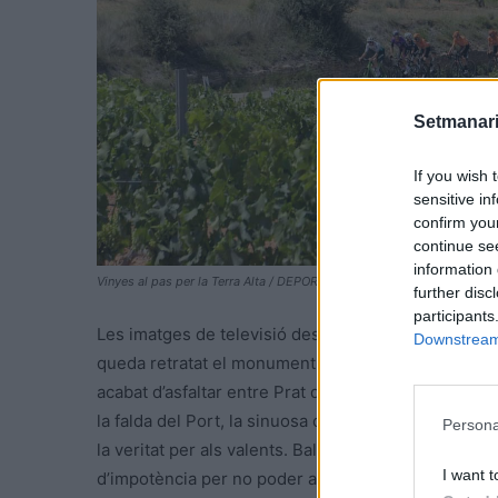
Setmanari
If you wish 
sensitive in
confirm you
continue se
information 
Vinyes al pas per la Terra Alta / DEPORINTER
further disc
participants
Les imatges de televisió des de l’helicòpter se rec
Downstream 
queda retratat el monument franquista del riu i s’im
acabat d’asfaltar entre Prat de Comte i Paüls, que fa
la falda del Port, la sinuosa carretera que puja fins 
Persona
la veritat per als valents. Balderstone, en creuar la 
I want t
d’impotència per no poder apretar més per culpa d