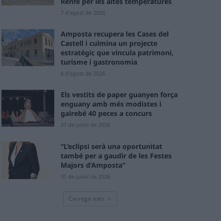
Renfe per les altes temperatures
7 d'agost de 2026
Amposta recupera les Cases del
Castell i culmina un projecte
estratègic que vincula patrimoni,
turisme i gastronomia
6 d'agost de 2026
Els vestits de paper guanyen força
enguany amb més modistes i
gairebé 40 peces a concurs
31 de juliol de 2026
“L’eclipsi serà una oportunitat
també per a gaudir de les Festes
Majors d’Amposta”
31 de juliol de 2026
Carrega més