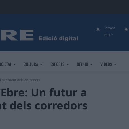
Tortosa
C
29.3
OCIETAT
CULTURA
ESPORTS
OPINIÓ
VÍDEOS
el patiment dels corredors
’Ebre: Un futur a
nt dels corredors