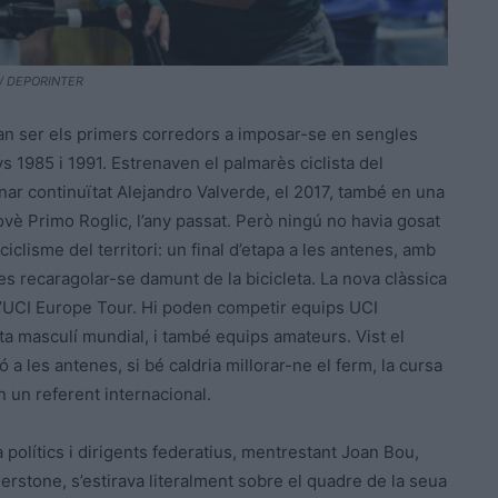
e. / DEPORINTER
van ser els primers corredors a imposar-se en sengles
nys 1985 i 1991. Estrenaven el palmarès ciclista del
onar continuïtat Alejandro Valverde, el 2017, també en una
slovè Primo Roglic, l’any passat. Però ningú no havia gosat
ciclisme del territori: un final d’etapa a les antenes, amb
stes recaragolar-se damunt de la bicicleta. La nova clàssica
e l’UCI Europe Tour. Hi poden competir equips UCI
ta masculí mundial, i també equips amateurs. Vist el
ó a les antenes, si bé caldria millorar-ne el ferm, la cursa
n un referent internacional.
a polítics i dirigents federatius, mentrestant Joan Bou,
erstone, s’estirava literalment sobre el quadre de la seua