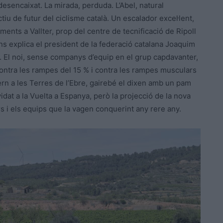
re, desencaixat. La mirada, perduda. L’Abel, natural
ctiu de futur del ciclisme català. Un escalador excel·lent,
ents a Vallter, prop del centre de tecnificació de Ripoll
ns explica el president de la federació catalana Joaquim
l. El noi, sense companys d’equip en el grup capdavanter,
contra les rampes del 15 % i contra les rampes musculars
fern a les Terres de l’Ebre, gairebé el dixen amb un pam
vidat a la Vuelta a Espanya, però la projecció de la nova
rs i els equips que la vagen conquerint any rere any.