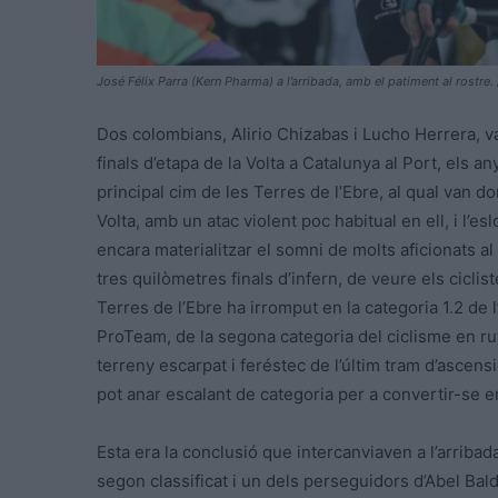
José Félix Parra (Kern Pharma) a l’arribada, amb el patiment al rostr
Dos colombians, Alirio Chizabas i Lucho Herrera, 
finals d’etapa de la Volta a Catalunya al Port, els a
principal cim de les Terres de l’Ebre, al qual van d
Volta, amb un atac violent poc habitual en ell, i l’e
encara materialitzar el somni de molts aficionats al 
tres quilòmetres finals d’infern, de veure els cicli
Terres de l’Ebre ha irromput en la categoria 1.2 d
ProTeam, de la segona categoria del ciclisme en ru
terreny escarpat i feréstec de l’últim tram d’ascensi
pot anar escalant de categoria per a convertir-se e
Esta era la conclusió que intercanviaven a l’arribad
segon classificat i un dels perseguidors d’Abel Bald