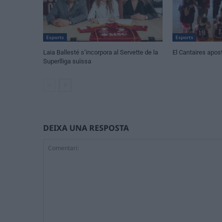
Esports
Esports
Laia Ballesté s’incorpora al Servette de la
El Cantaires apost
Superlliga suïssa
DEIXA UNA RESPOSTA