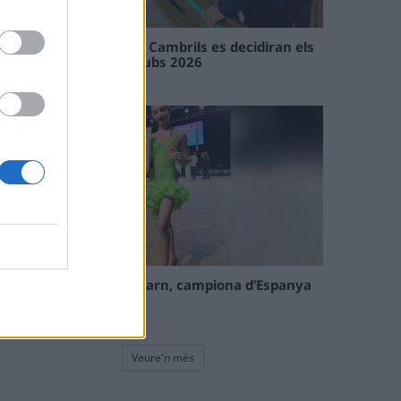
En les tirades de Flix i Cambrils es decidiran els
campions de l’Interclubs 2026
08 maig 2026
La tortosina Cinta Talarn, campiona d’Espanya
de 10 balls solo júnior
08 maig 2026
Veure'n més