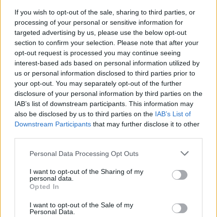
Caçadors de subvencions
If you wish to opt-out of the sale, sharing to third parties, or
30 de juliol de 2026
processing of your personal or sensitive information for
targeted advertising by us, please use the below opt-out
section to confirm your selection. Please note that after your
opt-out request is processed you may continue seeing
interest-based ads based on personal information utilized by
Amposta viurà unes festes amb més
de 200 actes i l’expectació per l’eclipsi
us or personal information disclosed to third parties prior to
your opt-out. You may separately opt-out of the further
31 de juliol de 2026
disclosure of your personal information by third parties on the
IAB’s list of downstream participants. This information may
also be disclosed by us to third parties on the
IAB’s List of
Només 3 de cada 10 turistes visiten la
Downstream Participants
that may further disclose it to other
regió de l’Ebre durant juliol i agost
third parties.
31 de juliol de 2026
Personal Data Processing Opt Outs
I want to opt-out of the Sharing of my
Carrega més
personal data.
Opted In
I want to opt-out of the Sale of my
Personal Data.