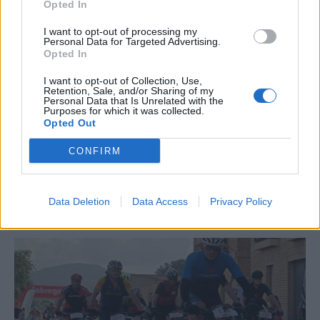
Opted In
I want to opt-out of processing my
Personal Data for Targeted Advertising.
Opted In
I want to opt-out of Collection, Use,
Retention, Sale, and/or Sharing of my
Personal Data that Is Unrelated with the
Purposes for which it was collected.
Opted Out
CONFIRM
La Cursa de l’Aldea segona d’etiqueta d’or de la
Running Sèries Terres de l’Ebre
Data Deletion
Data Access
Privacy Policy
09 maig 2026