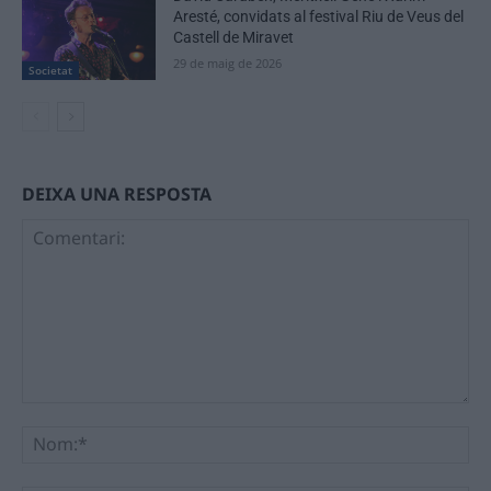
Aresté, convidats al festival Riu de Veus del
Castell de Miravet
29 de maig de 2026
Societat
DEIXA UNA RESPOSTA
Comentari:
No