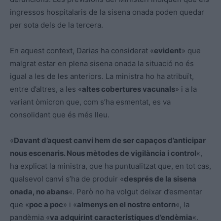
ingressos hospitalaris de la sisena onada poden quedar
per sota dels de la tercera.
En aquest context, Darias ha considerat «
evident
» que
malgrat estar en plena sisena onada la situació no és
igual a les de les anteriors. La ministra ho ha atribuït,
entre d’altres, a les «
altes cobertures vacunals
» i a la
variant òmicron que, com s’ha esmentat, es va
consolidant que és més lleu.
«
Davant d’aquest canvi hem de ser capaços d’anticipar
nous escenaris. Nous mètodes de vigilància i control
«,
ha explicat la ministra, que ha puntualitzat que, en tot cas,
qualsevol canvi s’ha de produir «
després de la sisena
onada, no abans
«. Però no ha volgut deixar d’esmentar
que «
poc a poc
» i «
almenys en el nostre entorn
«, la
pandèmia «
va adquirint característiques d’endèmia
«.