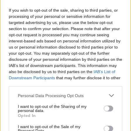
Ema
If you wish to opt-out of the sale, sharing to third parties, or
processing of your personal or sensitive information for
Llo
targeted advertising by us, please use the below opt-out
we
section to confirm your selection. Please note that after your
opt-out request is processed you may continue seeing
Deseu el meu nom, el correu electrònic i el lloc web en
interest-based ads based on personal information utilized by
aquest navegador per a la propera vegada que comenti.
us or personal information disclosed to third parties prior to
your opt-out. You may separately opt-out of the further
disclosure of your personal information by third parties on the
IAB’s list of downstream participants. This information may
also be disclosed by us to third parties on the
IAB’s List of
Downstream Participants
that may further disclose it to other
third parties.
ÚLTIMES NOTÍCIES
Personal Data Processing Opt Outs
El Meteocat activa un dispositiu per
I want to opt-out of the Sharing of my
estudiar l’impacte de l’eclipsi sobre
personal data.
l’atmosfera
Opted In
7 d'agost de 2026
I want to opt-out of the Sale of my
Personal Data.