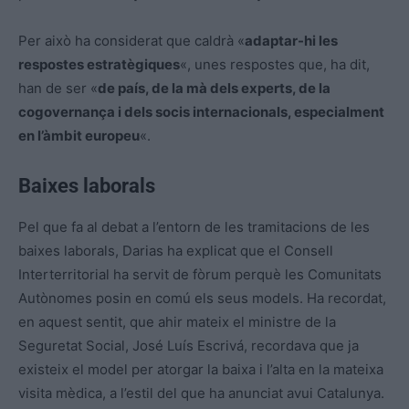
Per això ha considerat que caldrà «
adaptar-hi les
respostes estratègiques
«, unes respostes que, ha dit,
han de ser «
de país, de la mà dels experts, de la
cogovernança i dels socis internacionals, especialment
en l’àmbit europeu
«.
Baixes laborals
Pel que fa al debat a l’entorn de les tramitacions de les
baixes laborals, Darias ha explicat que el Consell
Interterritorial ha servit de fòrum perquè les Comunitats
Autònomes posin en comú els seus models. Ha recordat,
en aquest sentit, que ahir mateix el ministre de la
Seguretat Social, José Luís Escrivá, recordava que ja
existeix el model per atorgar la baixa i l’alta en la mateixa
visita mèdica, a l’estil del que ha anunciat avui Catalunya.