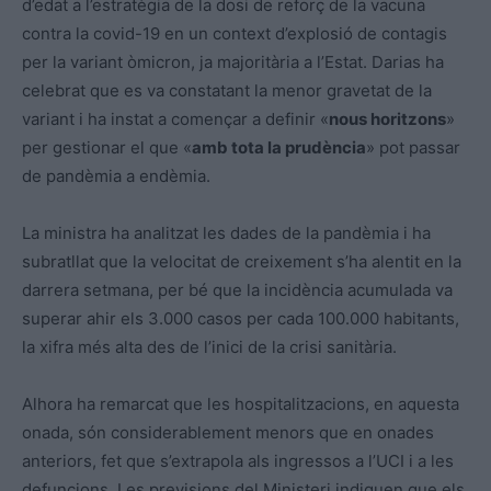
d’edat a l’estratègia de la dosi de reforç de la vacuna
contra la covid-19 en un context d’explosió de contagis
per la variant òmicron, ja majoritària a l’Estat. Darias ha
celebrat que es va constatant la menor gravetat de la
variant i ha instat a començar a definir «
nous horitzons
»
per gestionar el que «
amb tota la prudència
» pot passar
de pandèmia a endèmia.
La ministra ha analitzat les dades de la pandèmia i ha
subratllat que la velocitat de creixement s’ha alentit en la
darrera setmana, per bé que la incidència acumulada va
superar ahir els 3.000 casos per cada 100.000 habitants,
la xifra més alta des de l’inici de la crisi sanitària.
Alhora ha remarcat que les hospitalitzacions, en aquesta
onada, són considerablement menors que en onades
anteriors, fet que s’extrapola als ingressos a l’UCI i a les
defuncions. Les previsions del Ministeri indiquen que els