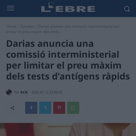
Home
Societat
Darias anuncia una comissió interministerial per
limitar el preu màxim dels tests...
Darias anuncia una
comissió interministerial
per limitar el preu màxim
dels tests d’antígens ràpids
Per
ACN
2022-01-12 22:00:35