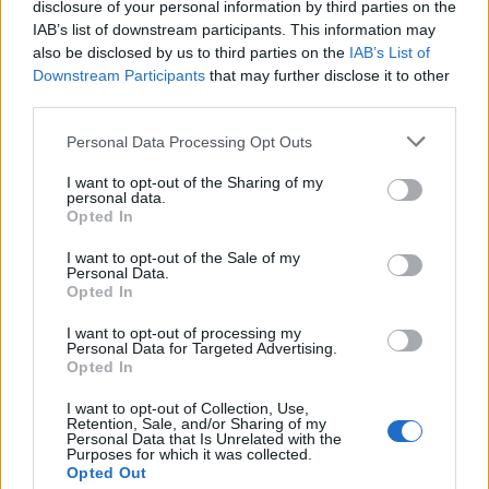
disclosure of your personal information by third parties on the
temperatures
IAB’s list of downstream participants. This information may
7 d'agost de 2026
also be disclosed by us to third parties on the
IAB’s List of
Downstream Participants
that may further disclose it to other
Amposta recupera les Cases del Castell
third parties.
i culmina un projecte estratègic que
vincula patrimoni, turisme i
Personal Data Processing Opt Outs
gastronomia
6 d'agost de 2026
I want to opt-out of the Sharing of my
personal data.
Opted In
Els vestits de paper guanyen força
enguany amb més modistes i gairebé
I want to opt-out of the Sale of my
40 peces a concurs
Personal Data.
Opted In
31 de juliol de 2026
I want to opt-out of processing my
Personal Data for Targeted Advertising.
“L’eclipsi serà una oportunitat també
Opted In
per a gaudir de les Festes Majors
d’Amposta”
I want to opt-out of Collection, Use,
31 de juliol de 2026
Retention, Sale, and/or Sharing of my
Personal Data that Is Unrelated with the
Purposes for which it was collected.
Opted Out
Carrega més