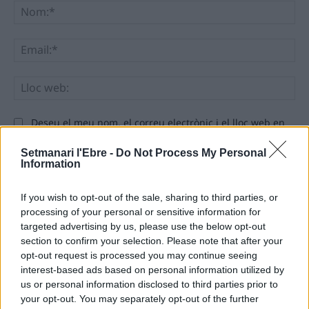
No
Ema
Llo
we
Deseu el meu nom, el correu electrònic i el lloc web en
aquest navegador per a la propera vegada que comenti.
Setmanari l'Ebre -
Do Not Process My Personal
Information
If you wish to opt-out of the sale, sharing to third parties, or
processing of your personal or sensitive information for
targeted advertising by us, please use the below opt-out
section to confirm your selection. Please note that after your
ÚLTIMES NOTÍCIES
opt-out request is processed you may continue seeing
interest-based ads based on personal information utilized by
L’Ajuntament de Tortosa amplia el
us or personal information disclosed to third parties prior to
termini de les obres de l’aparcament
your opt-out. You may separately opt-out of the further
dels terrenys de Renfe per les altes