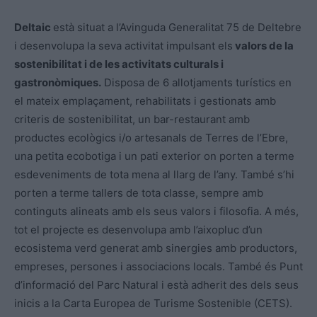
Deltaic
està situat a l’Avinguda Generalitat 75 de Deltebre
i desenvolupa la seva activitat impulsant els
valors de la
sostenibilitat i de les activitats culturals i
gastronòmiques.
Disposa de 6 allotjaments turístics en
el mateix emplaçament, rehabilitats i gestionats amb
criteris de sostenibilitat, un bar-restaurant amb
productes ecològics i/o artesanals de Terres de l’Ebre,
una petita ecobotiga i un pati exterior on porten a terme
esdeveniments de tota mena al llarg de l’any. També s’hi
porten a terme tallers de tota classe, sempre amb
continguts alineats amb els seus valors i filosofia. A més,
tot el projecte es desenvolupa amb l’aixopluc d’un
ecosistema verd generat amb sinergies amb productors,
empreses, persones i associacions locals. També és Punt
d’informació del Parc Natural i està adherit des dels seus
inicis a la Carta Europea de Turisme Sostenible (CETS).