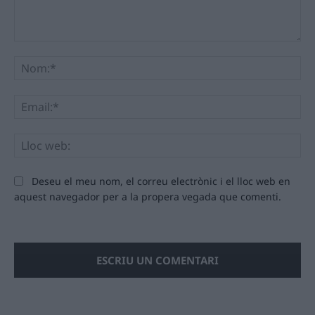
Comentari:
No
Ema
Llo
we
Deseu el meu nom, el correu electrònic i el lloc web en
aquest navegador per a la propera vegada que comenti.