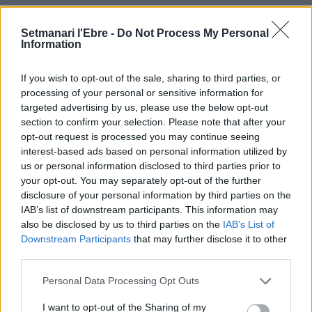
ÚLTIMES NOTÍCIES
Setmanari l'Ebre -
Do Not Process My Personal
Information
Blaumut lidera el cartell musical de les
Festes
If you wish to opt-out of the sale, sharing to third parties, or
31 de juliol de 2026
processing of your personal or sensitive information for
targeted advertising by us, please use the below opt-out
section to confirm your selection. Please note that after your
Caçadors de subvencions
opt-out request is processed you may continue seeing
30 de juliol de 2026
interest-based ads based on personal information utilized by
us or personal information disclosed to third parties prior to
your opt-out. You may separately opt-out of the further
disclosure of your personal information by third parties on the
IAB’s list of downstream participants. This information may
Amposta viurà unes festes amb més
also be disclosed by us to third parties on the
IAB’s List of
de 200 actes i l’expectació per l’eclipsi
Downstream Participants
that may further disclose it to other
31 de juliol de 2026
third parties.
Personal Data Processing Opt Outs
Només 3 de cada 10 turistes visiten la
regió de l’Ebre durant juliol i agost
I want to opt-out of the Sharing of my