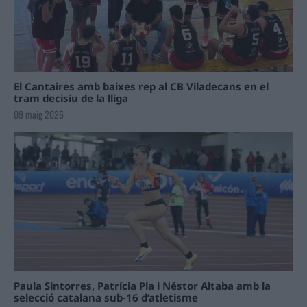
El Cantaires amb baixes rep al CB Viladecans en el
tram decisiu de la lliga
09 maig 2026
Paula Sintorres, Patrícia Pla i Néstor Altaba amb la
selecció catalana sub-16 d’atletisme