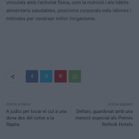
vinculats amb l’activitat física, com la nutrició i els hàbits
alimentaris saludables, posicions corporals més idònies i
mètodes per conèixer millor l’organisme.
Article anterior
Article següent
A judici per tocar el cul a una
Deltaic, guardonat amb una
dona des del cotxe a la
menció especial als Premis
Ràpita
Rethink Hotels