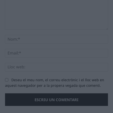
Comentari:
No
Ema
Llo
we
Deseu el meu nom, el correu electrònic i el lloc web en
aquest navegador per a la propera vegada que comenti.