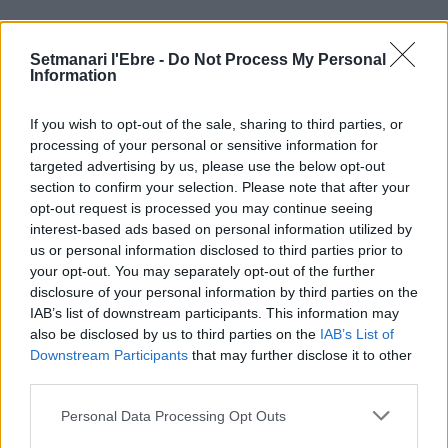
ÚLTIMES NOTÍCIES
Setmanari l'Ebre -
Do Not Process My Personal
Information
Blaumut lidera el cartell musical de les
Festes
If you wish to opt-out of the sale, sharing to third parties, or
31 de juliol de 2026
processing of your personal or sensitive information for
targeted advertising by us, please use the below opt-out
section to confirm your selection. Please note that after your
opt-out request is processed you may continue seeing
Caçadors de subvencions
interest-based ads based on personal information utilized by
30 de juliol de 2026
us or personal information disclosed to third parties prior to
your opt-out. You may separately opt-out of the further
disclosure of your personal information by third parties on the
IAB’s list of downstream participants. This information may
Amposta viurà unes festes amb més
also be disclosed by us to third parties on the
IAB’s List of
de 200 actes i l’expectació per l’eclipsi
Downstream Participants
that may further disclose it to other
31 de juliol de 2026
third parties.
Personal Data Processing Opt Outs
Només 3 de cada 10 turistes visiten la