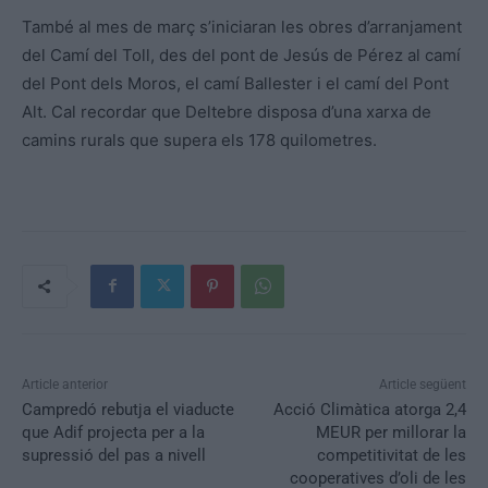
També al mes de març s’iniciaran les obres d’arranjament
del Camí del Toll, des del pont de Jesús de Pérez al camí
del Pont dels Moros, el camí Ballester i el camí del Pont
Alt. Cal recordar que Deltebre disposa d’una xarxa de
camins rurals que supera els 178 quilometres.
Article anterior
Article següent
Campredó rebutja el viaducte
Acció Climàtica atorga 2,4
que Adif projecta per a la
MEUR per millorar la
supressió del pas a nivell
competitivitat de les
cooperatives d’oli de les