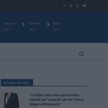
Amposta
Gandesa
Mora
C
C
C
26.5
23.4
22.6
ÚLTIMES NOTÍCIES
“L’eclipsi serà una oportunitat
també per a gaudir de les Festes
Majors d’Amposta”