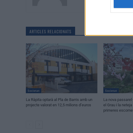
ARTICLES RELACIONATS
Societat
Societat
La Ràpita optarà al Pla de Barris amb un
La nova passarel·
projecte valorat en 12,5 milions d’euros
el Grau i la netej
primeres escomes