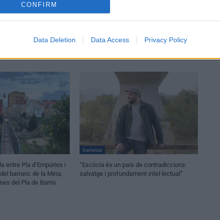
CONFIRM
Data Deletion
Data Access
Privacy Policy
Societat
la entre Pla d’Empúries i
“Escòcia és un país de contradiccions:
a del barranc de la Mina,
salvatge i profundament intel·lectual”
es del Pla de Barris