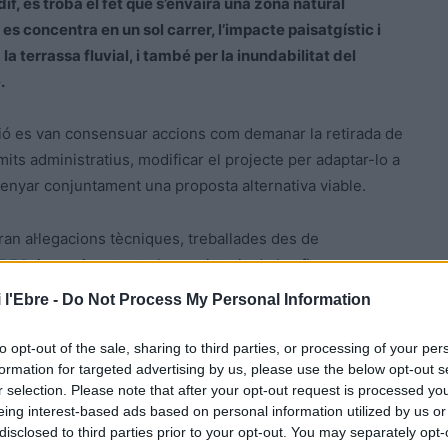
f, es troba el fet que s’envairà una zona natural
t es concentra en un sol carrer, l’impacte paisatgístic i
la terrassa fluvial, i també per la inundabilitat del
.
nió es van consensuar accions com demanar la retirada de
àmits administratius, modificar el projecte per adaptar-lo a
ssenyar conjuntament una proposta alternativa viable.
an al·legacions tècniques, treballades des de
PEC
; i va animar tant els propietaris de les finques
es presenten com a particulars.
 l'Ebre -
Do Not Process My Personal Information
groxarxa
, l’empresa de serveis d’
Unió de Pagesos
, que
to opt-out of the sale, sharing to third parties, or processing of your per
allar
amb les al·legacions conjuntes.
formation for targeted advertising by us, please use the below opt-out s
r selection. Please note that after your opt-out request is processed y
eing interest-based ads based on personal information utilized by us or
d’Adif per poder traslladar la visió i el posicionament
disclosed to third parties prior to your opt-out. You may separately opt-