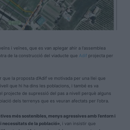
eïns i veïnes, que es van aplegar ahir a l’assemblea
tra de la construcció del viaducte que
Adif
projecta per
r que la proposta d’Adif ve motivada per una llei que
nivell que hi ha dins les poblacions, i també es va
el projecte de supressió del pas a nivell perquè alguns
piació dels terrenys que es veuran afectats per l’obra.
atives més sostenibles, menys agressives amb l’entorn i
i necessitats de la població»
, i van insistir que