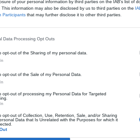
losure of your personal information by third parties on the IAB’s list of
. This information may also be disclosed by us to third parties on the
IA
Participants
that may further disclose it to other third parties.
l Data Processing Opt Outs
o opt-out of the Sharing of my personal data.
In
Article següent
o opt-out of the Sale of my Personal Data.
Deltebre inicia les obres d’arranjament del camí La
In
Cava–Toll i del camí del Pregó
to opt-out of processing my Personal Data for Targeted
ing.
In
o opt-out of Collection, Use, Retention, Sale, and/or Sharing
ersonal Data that Is Unrelated with the Purposes for which it
lected.
Out