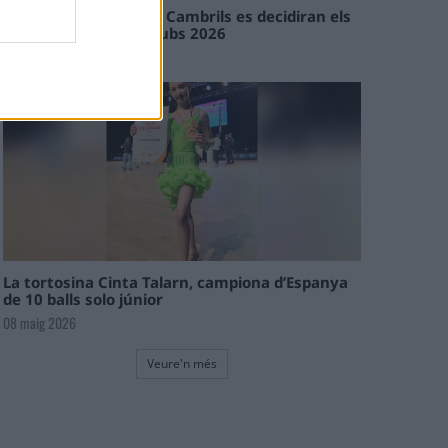
En les tirades de Flix i Cambrils es decidiran els
campions de l’Interclubs 2026
08 maig 2026
La tortosina Cinta Talarn, campiona d’Espanya
de 10 balls solo júnior
08 maig 2026
Veure'n més