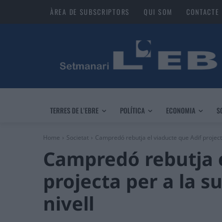
ÀREA DE SUBSCRIPTORS
QUI SOM
CONTACTE
TERRES DE L’EBRE
POLÍTICA
ECONOMIA
S
Home
Societat
Campredó rebutja el viaducte que Adif projecta
Campredó rebutja e
projecta per a la s
nivell