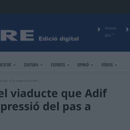
Tortosa
C
26.5
OCIETAT
CULTURA
ESPORTS
OPINIÓ
VÍDEOS
 per a la supressió del...
l viaducte que Adif
upressió del pas a