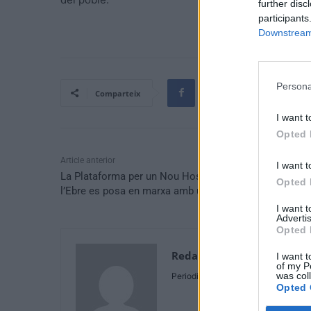
further disc
participants
Downstream 
Persona
Comparteix
I want t
Opted 
Article anterior
I want t
La Plataforma per un Nou Hospital a les Terres de
Opted 
l’Ebre es posa en marxa amb una recollida de firmes
I want 
Advertis
Opted 
Redaccio
I want t
of my P
was col
Periodistes
Opted 