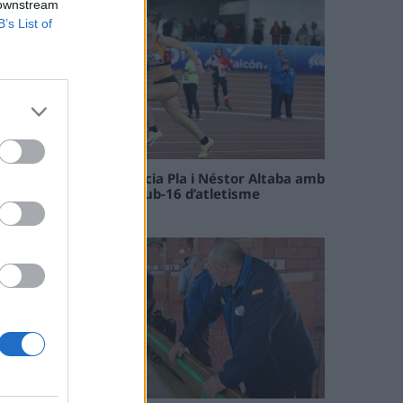
 downstream
B’s List of
Paula Sintorres, Patrícia Pla i Néstor Altaba amb
la selecció catalana sub-16 d’atletisme
08 maig 2026