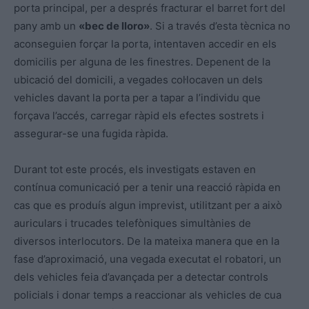
porta principal, per a després fracturar el barret fort del
pany amb un
«bec de lloro»
. Si a través d’
esta
tècnica no
aconseguien forçar la porta, intentaven accedir en els
domicilis per alguna de les finestres. Depenent de la
ubicació del domicili, a vegades col·locaven un dels
vehicles davant la porta per a tapar a l’individu que
forçava l’accés, carregar
ràpid
els efectes sostrets i
assegurar-se una fugida ràpida.
Durant tot
este
procés, els investigats estaven en
contínua comunicació per a tenir una reacció ràpida en
cas que es produís algun imprevist, utilitzant per a això
auriculars i trucades telefòniques simultànies de
diversos interlocutors. De la mateixa manera que en la
fase d’aproximació, una vegada executat el robatori, un
dels vehicles feia d’avançada per a detectar controls
policials i donar temps a reaccionar als vehicles de cua