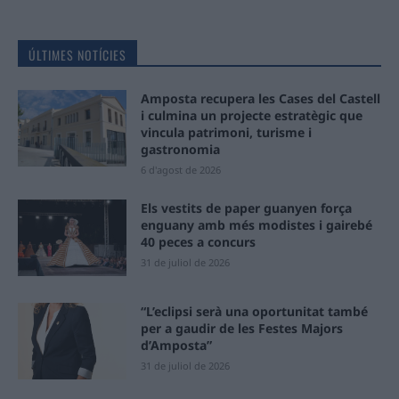
ÚLTIMES NOTÍCIES
Amposta recupera les Cases del Castell
i culmina un projecte estratègic que
vincula patrimoni, turisme i
gastronomia
6 d'agost de 2026
Els vestits de paper guanyen força
enguany amb més modistes i gairebé
40 peces a concurs
31 de juliol de 2026
“L’eclipsi serà una oportunitat també
per a gaudir de les Festes Majors
d’Amposta”
31 de juliol de 2026