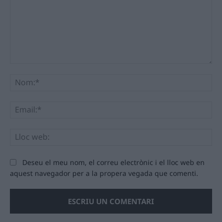
Comentari:
No
Ema
Llo
we
Deseu el meu nom, el correu electrònic i el lloc web en
aquest navegador per a la propera vegada que comenti.