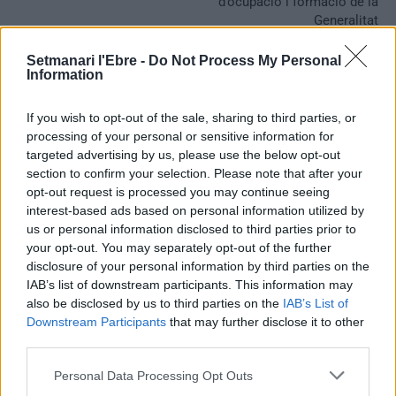
d’ocupació i formació de la
Generalitat
Setmanari l'Ebre -
Do Not Process My Personal
Information
If you wish to opt-out of the sale, sharing to third parties, or
processing of your personal or sensitive information for
targeted advertising by us, please use the below opt-out
section to confirm your selection. Please note that after your
opt-out request is processed you may continue seeing
interest-based ads based on personal information utilized by
Redaccio
us or personal information disclosed to third parties prior to
your opt-out. You may separately opt-out of the further
Periodistes
disclosure of your personal information by third parties on the
IAB’s list of downstream participants. This information may
also be disclosed by us to third parties on the
IAB’s List of
Downstream Participants
that may further disclose it to other
ARTICLES RELACIONATS
third parties.
Personal Data Processing Opt Outs
La policia investiga possibles maltractes en