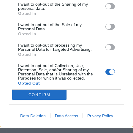
dos centres de desintoxicació al Montsià
I want to opt-out of the Sharing of my
10 de juliol de 2026
personal data.
Opted In
Successos
I want to opt-out of the Sale of my
Dos apunyalaments a Roquetes i la Ràpita
Personal Data.
furguen en una setmana negra
Opted In
d’agressions amb ganivets al país
I want to opt-out of processing my
8 de maig de 2026
Successos
Personal Data for Targeted Advertising.
Opted In
Ingressa a presó un multireincident
I want to opt-out of Collection, Use,
especialitzat en robatoris a vehicles i
Retention, Sale, and/or Sharing of my
comerços a Amposta
Personal Data that Is Unrelated with the
Purposes for which it was collected.
7 de maig de 2026
Successos
Opted Out
CONFIRM
DEIXA UNA RESPOSTA
Data Deletion
Data Access
Privacy Policy