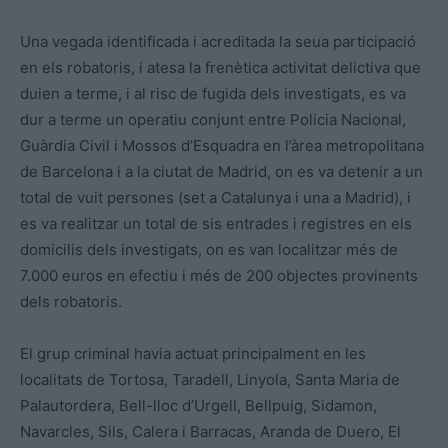
Una vegada identificada i acreditada la seua participació
en els robatoris, i atesa la frenètica activitat delictiva que
duien a terme, i al risc de fugida dels investigats, es va
dur a terme un operatiu conjunt entre Policia Nacional,
Guàrdia Civil i Mossos d’Esquadra en l’àrea metropolitana
de Barcelona i a la ciutat de Madrid, on es va detenir a un
total de vuit persones (set a Catalunya i una a Madrid), i
es va realitzar un total de sis entrades i registres en els
domicilis dels investigats, on es van localitzar més de
7.000 euros en efectiu i més de 200 objectes provinents
dels robatoris.
El grup criminal havia actuat principalment en les
localitats de Tortosa, Taradell, Linyola, Santa Maria de
Palautordera, Bell-lloc d’Urgell, Bellpuig, Sidamon,
Navarcles, Sils,
Calera
i Barracas, Aranda de Duero,
El