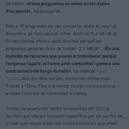
de talent.
«Estos programes es noten en les dades
d’ocupació»,
ha assegurat.
Fins a 16 programes es van concertar entre el juny i el
desembre de l’any passat i s’han destinat 11,3
MEUR
. El
Govern també ofereix ajuts directes perquè les
empreses generen llocs de treball -2,3
MEUR
-.
«És una
motxilla de recursos que posem al treballador perquè
l’empresa l’agafe, el forme amb comoditat i genere una
contractació de llarga durada»
, ha explicat
Adam
Tomàs
, director dels serveis territorials d’Empresa i
Treball a l’Ebre. Fins a la meitat d’estes contractacions
acaben revertint en contractes estables.
Tomàs ha assenyalat també la nova línia del SOC al
territori que ofereix formació específica per als perfils de
treball que requereixen les noves indústries que s’han