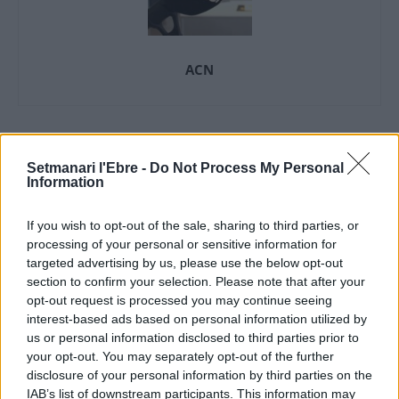
ACN
ARTICLES RELACIONATS
Setmanari l'Ebre -
Do Not Process My Personal
Information
El Fons Nuclear injecta 3 milions al projecte
“Mosaics agroforestals vius”
If you wish to opt-out of the sale, sharing to third parties, or
3 de juliol de 2026
processing of your personal or sensitive information for
targeted advertising by us, please use the below opt-out
Economia
section to confirm your selection. Please note that after your
opt-out request is processed you may continue seeing
La Ràpita planteja reduir 5 °C la
interest-based ads based on personal information utilized by
temperatura de l’aigua de les badies amb
plaques solars
us or personal information disclosed to third parties prior to
your opt-out. You may separately opt-out of the further
26 de juny de 2026
Economia
disclosure of your personal information by third parties on the
IAB’s list of downstream participants. This information may