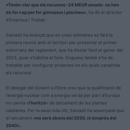
«Tenim clar que els recursos -24
MEUR
anuals- no han
de fer cap per fer gimnasos i piscines»
, ha dit el director
d’Empresa i Treball.
Salvadó
ha avançat que en unes setmanes es farà la
primera reunió amb el territori per presentar el primer
esborrany del reglament, que ha d’estar llest el gener del
2023, quan s’habilita el fons. Enguany també s’ha de
treballar per configurar projectes en els quals canalitzar
els recursos.
El delegat del Govern a l’Ebre creu que la qualificació de
l’energia nuclear com a energia verda per part d’Europa
no canvia «
l’horitzó
» de tancament de les plantes
catalanes. Per la seua vida útil,
Salvadó
ha assenyalat que
el tancament
«no serà abans del 2030, ni després del
2040».