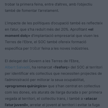
trobar la primera feina, entre d’altres, amb l’objectiu
també de fomentar l’arrelament.
L’impacte de les polítiques d’ocupació també es reflecteix
en l’atur, que s’ha reduït més del 20%. Aprofitant
«el
moment dolç»
d’implantació empresarial que viuen les
Terres de l’Ebre, el SOC també ofereix formació
trobar
específica per
feina a les noves indústries.
El delegat del Govern a les Terres de l’Ebre,
Albert
Salvadó
, ha remarcat «
l’esforç
» del SOC al territori
per identificar els col·lectius que necessiten projectes de
l’administració per millorar la seua ocupabilitat,
«programes quirúrgics»
que s’han centrat en col·lectius
com les dones, els aturats de llarga durada o per primera
vegada al territori, el col·lectiu trans, i també a «
atacar
l’atur juvenil»
, arrelar el jovent al territori i evitar la fuga