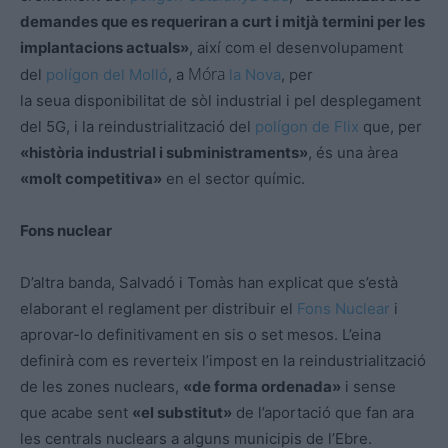
demandes que es requeriran a curt i mitjà termini per les
implantacions actuals»
, així com el desenvolupament
Móra
del
polígon del Molló
, a
la Nova
, per
la seua disponibilitat de sòl industrial i pel desplegament
del 5G, i la reindustrialització del
polígon de Flix
que, per
«història industrial i subministraments»
, és una àrea
«molt competitiva»
en el sector químic.
Fons nuclear
D’altra banda,
Salvadó
i Tomàs han explicat que s’està
elaborant el reglament per distribuir el
Fons Nuclear
i
aprovar-lo definitivament en sis o set mesos. L’eina
definirà com es reverteix l’impost en la reindustrialització
de les zones nuclears,
«de forma ordenada»
i sense
que acabe sent
«el substitut»
de l’aportació que fan ara
les centrals nuclears a alguns municipis de l’Ebre.