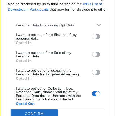
Els ajuntaments ebrencs recapten més de
also be disclosed by us to third parties on the
IAB’s List of
67,5 milions d’euros per l’IBI el 2025
Downstream Participants
that may further disclose it to other
26 de juny de 2026
third parties.
Economia
Personal Data Processing Opt Outs
I want to opt-out of the Sharing of my
personal data.
Opted In
DEIXA UNA RESPOSTA
I want to opt-out of the Sale of my
Personal Data.
Opted In
I want to opt-out of processing my
Personal Data for Targeted Advertising.
Opted In
I want to opt-out of Collection, Use,
Retention, Sale, and/or Sharing of my
Personal Data that Is Unrelated with the
Purposes for which it was collected.
Comentari:
Opted Out
No
CONFIRM