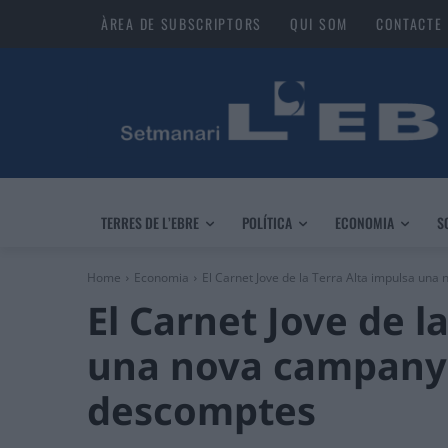
ÀREA DE SUBSCRIPTORS
QUI SOM
CONTACTE
TERRES DE L’EBRE
POLÍTICA
ECONOMIA
S
Home
Economia
El Carnet Jove de la Terra Alta impulsa una
El Carnet Jove de l
una nova campanya
descomptes