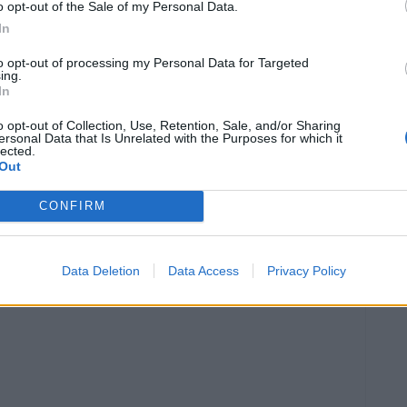
o opt-out of the Sale of my Personal Data.
In
to opt-out of processing my Personal Data for Targeted
ing.
In
o opt-out of Collection, Use, Retention, Sale, and/or Sharing
ersonal Data that Is Unrelated with the Purposes for which it
lected.
Out
Article següent
Un total de 35 persones han mort a les carreteres
CONFIRM
catalanes en els primers 4 mesos de 2024, un 31,5%
menys que el 2023
Data Deletion
Data Access
Privacy Policy