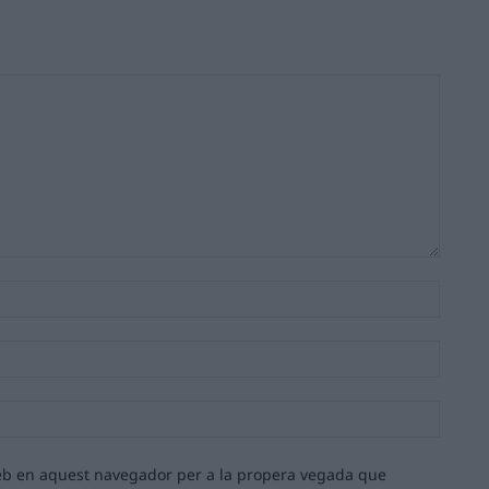
Nom:*
Email:*
Lloc
web:
 web en aquest navegador per a la propera vegada que