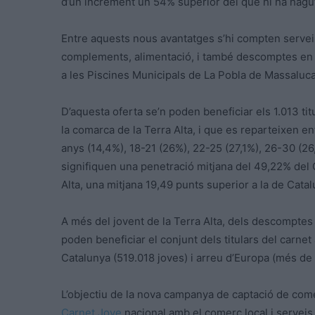
d’un increment un 54% superior del que hi ha hagut
Entre aquests nous avantatges s’hi compten serveis c
complements, alimentació, i també descomptes en 
a les Piscines Municipals de La Pobla de Massaluca
D’aquesta oferta se’n poden beneficiar els 1.013 tit
la comarca de la Terra Alta, i que es reparteixen e
anys (14,4%), 18-21 (26%), 22-25 (27,1%), 26-30 (26,
signifiquen una penetració mitjana del 49,22% del C
Alta, una mitjana 19,49 punts superior a la de Cata
A més del jovent de la Terra Alta, dels descomptes
poden beneficiar el conjunt dels titulars del carnet 
Catalunya (519.018 joves) i arreu d’Europa (més de 
L’objectiu de la nova campanya de captació de come
Carnet Jove
nacional amb el comerç local i serveis