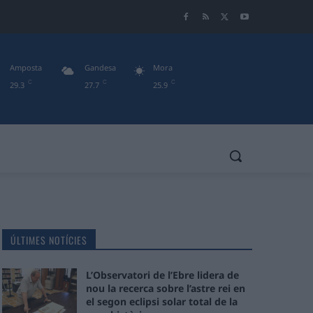
Amposta
Gandesa
Mora
C
C
C
29.3
27.7
25.9
ÚLTIMES NOTÍCIES
L’Observatori de l’Ebre lidera de
nou la recerca sobre l’astre rei en
el segon eclipsi solar total de la