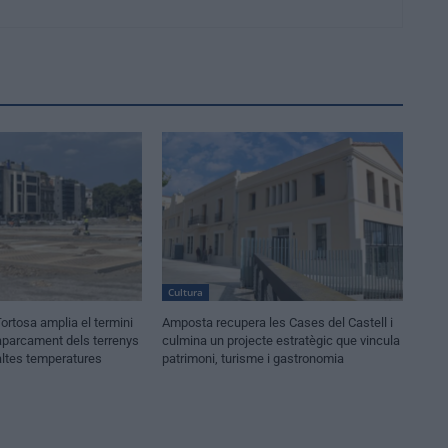
Cultura
ortosa amplia el termini
Amposta recupera les Cases del Castell i
’aparcament dels terrenys
culmina un projecte estratègic que vincula
altes temperatures
patrimoni, turisme i gastronomia