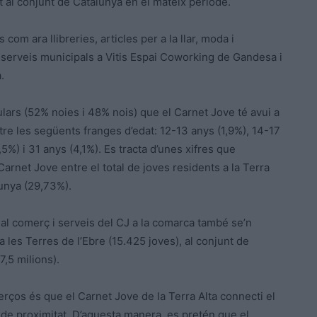
 al conjunt de Catalunya en el mateix període.
om ara llibreries, articles per a la llar, moda i
serveis municipals a Vitis Espai Coworking de Gandesa i
.
ulars (52% noies i 48% nois) que el Carnet Jove té avui a
ntre les següents franges d’edat: 12-13 anys (1,9%), 14-17
5%) i 31 anys (4,1%). Es tracta d’unes xifres que
arnet Jove entre el total de joves residents a la Terra
lunya (29,73%).
 al comerç i serveis del CJ a la comarca també se’n
a les Terres de l’Ebre (15.425 joves), al conjunt de
7,5 milions).
rços és que el Carnet Jove de la Terra Alta connecti el
 de proximitat. D’aquesta manera, es pretén que el