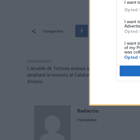
I want t
Opted 
I want 
Advertis
Opted 
Comparteix
I want t
of my P
was col
Opted 
Article anterior
L’alcalde de Tortosa avança que el grup Lucta
ampliarà la inversió al Catalunya Sud a 30 milions
d’euros
Redaccio
Periodistes