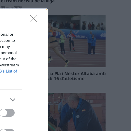
el tram decisiu de la lliga
09 maig 2026
sonal or
ection to
ou may
 personal
out of the
 downstream
B’s List of
Paula Sintorres, Patrícia Pla i Néstor Altaba amb
la selecció catalana sub-16 d’atletisme
08 maig 2026