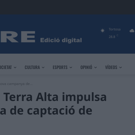
Tortosa
C
28.8
OCIETAT
CULTURA
ESPORTS
OPINIÓ
VÍDEOS
 nova campanya de...
a Terra Alta impulsa
 de captació de