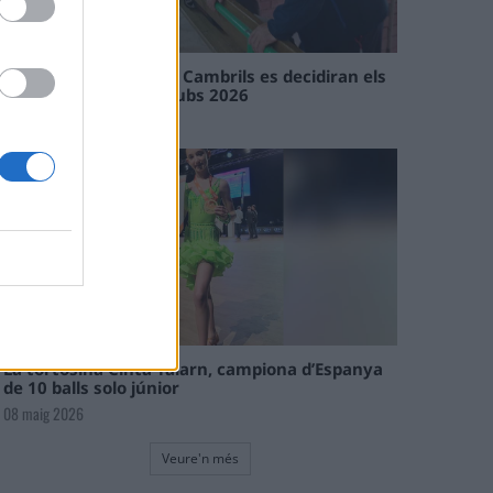
En les tirades de Flix i Cambrils es decidiran els
campions de l’Interclubs 2026
08 maig 2026
La tortosina Cinta Talarn, campiona d’Espanya
de 10 balls solo júnior
08 maig 2026
Veure'n més