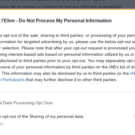
s joves de la comarca i potenciar encara més els avantatges
 l'Ebre -
Do Not Process My Personal Information
 nous comerços de la Terra Alta a l’oferta del Carnet
to opt-out of the sale, sharing to third parties, or processing of your per
ls comerços que inclou diverses comunicacions i visites
formation for targeted advertising by us, please use the below opt-out s
cs i altres elements promocionals, anuncis en revistes
r selection. Please note that after your opt-out request is processed y
ons a les xarxes socials.
eing interest-based ads based on personal information utilized by us or
disclosed to third parties prior to your opt-out. You may separately opt-
losure of your personal information by third parties on the IAB’s list of
Jove als comerços locals és la col·locació d’un distintiu
. This information may also be disclosed by us to third parties on the
IA
omplementa amb l’eina de geolocalització de l’APP del
Participants
that may further disclose it to other third parties.
 avantatges del carnet que tenen al seu voltant en el
l Data Processing Opt Outs
e els joves de la Terra Alta mitjançant el web CJ Terra
tres accions d’informació del Consell Comarcal i dels
o opt-out of the Sharing of my personal data.
In