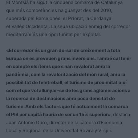
El Montsià ha sigut la cinquena comarca de Catalunya
que més competències ha guanyat des del 2010,
superada pel
Barcelonès
, el Priorat, la Cerdanya i
el
Vallès
Occidental. La seua ubicació enmig del corredor
mediterrani és una oportunitat per explotar.
«El corredor és un gran dorsal de creixement a tota
Europa on es preveuen grans inversions. També cal tenir
en compte els ítems que s’han revalorat amb la
pandèmia, com la revalorització del món rural, amb la
possibilitat de teletreball, el turisme de proximitat així
com el que vol allunyar-se de les grans aglomeracions a
la recerca de destinacions amb poca densitat de
turisme. Amb els factors que té actualment la comarca
el PIB per capità hauria de ser un 15% superior»
, destaca
Juan
Antonio Duro, director de la càtedra d’Economia
Local
y
Regional de la Universitat Rovira
y
Virgili.