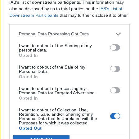
7 d'agost de 2026
IAB’s list of downstream participants. This information may
also be disclosed by us to third parties on the
IAB’s List of
Amposta recupera les Cases del Castell
Downstream Participants
that may further disclose it to other
i culmina un projecte estratègic que
third parties.
vincula patrimoni, turisme i
gastronomia
Personal Data Processing Opt Outs
6 d'agost de 2026
I want to opt-out of the Sharing of my
personal data.
Els vestits de paper guanyen força
Opted In
enguany amb més modistes i gairebé
40 peces a concurs
I want to opt-out of the Sale of my
31 de juliol de 2026
Personal Data.
Opted In
“L’eclipsi serà una oportunitat també
I want to opt-out of processing my
Personal Data for Targeted Advertising.
per a gaudir de les Festes Majors
Opted In
d’Amposta”
31 de juliol de 2026
I want to opt-out of Collection, Use,
Retention, Sale, and/or Sharing of my
Personal Data that Is Unrelated with the
Carrega més
Purposes for which it was collected.
Opted Out