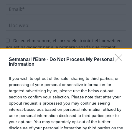
Ema
Llo
we
Deseu el meu nom, el correu electrònic i el lloc web en
aquest navegador per a la propera vegada que comenti.
Setmanari l'Ebre -
Do Not Process My Personal
Information
If you wish to opt-out of the sale, sharing to third parties, or
processing of your personal or sensitive information for
targeted advertising by us, please use the below opt-out
ÚLTIMES NOTÍCIES
section to confirm your selection. Please note that after your
opt-out request is processed you may continue seeing
L’Ajuntament de Tortosa amplia el
interest-based ads based on personal information utilized by
termini de les obres de l’aparcament
us or personal information disclosed to third parties prior to
dels terrenys de Renfe per les altes
your opt-out. You may separately opt-out of the further
temperatures
disclosure of your personal information by third parties on the