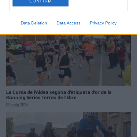
CONFIRM
Data Deletion
Data Access
Privacy Policy
La Cursa de l’Aldea segona d’etiqueta d’or de la
Running Sèries Terres de l’Ebre
09 maig 2026