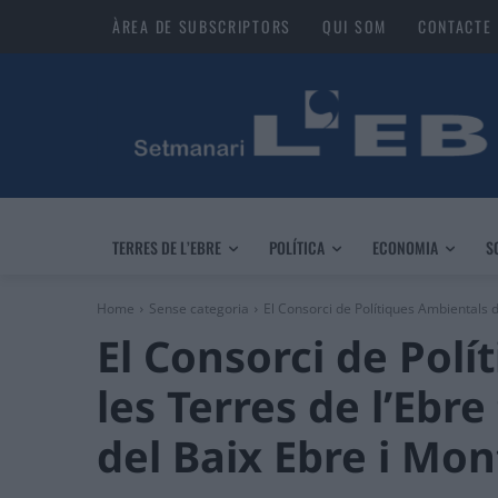
ÀREA DE SUBSCRIPTORS
QUI SOM
CONTACTE
TERRES DE L’EBRE
POLÍTICA
ECONOMIA
S
Home
Sense categoria
El Consorci de Polítiques Ambientals de
El Consorci de Pol
les Terres de l’Ebre
del Baix Ebre i Mon