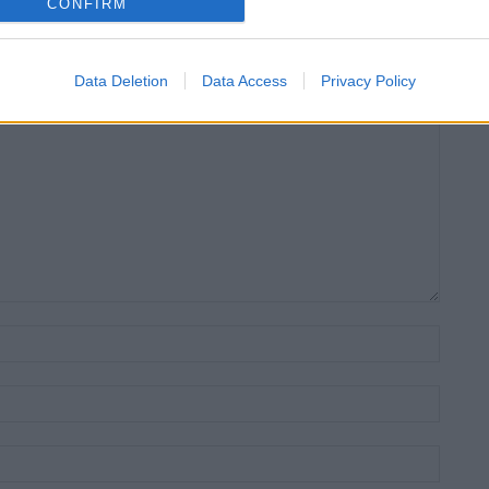
CONFIRM
Data Deletion
Data Access
Privacy Policy
Nom:*
Email:*
Lloc
web: