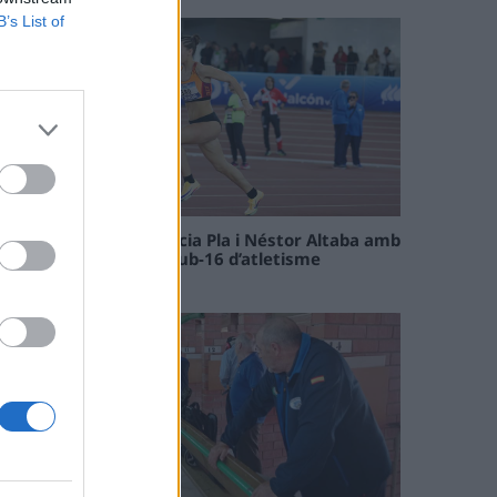
B’s List of
Paula Sintorres, Patrícia Pla i Néstor Altaba amb
la selecció catalana sub-16 d’atletisme
08 maig 2026