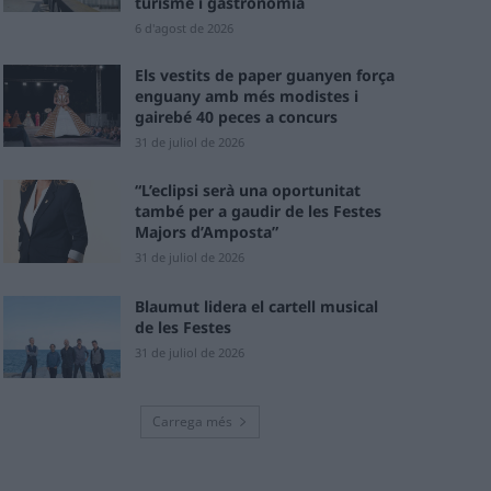
turisme i gastronomia
6 d'agost de 2026
Els vestits de paper guanyen força
enguany amb més modistes i
gairebé 40 peces a concurs
31 de juliol de 2026
“L’eclipsi serà una oportunitat
també per a gaudir de les Festes
Majors d’Amposta”
31 de juliol de 2026
Blaumut lidera el cartell musical
de les Festes
31 de juliol de 2026
Carrega més