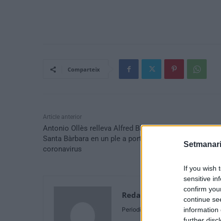
Comparteix
Article anterior
Antonio Ollès relleva Alfred Blanch com alcalde de
Santa Bàrbara en un ple a porta tancada pel
Setmanari
coronavirus
If you wish 
sensitive in
confirm you
Redaccio
continue se
Periodistes
information 
further disc