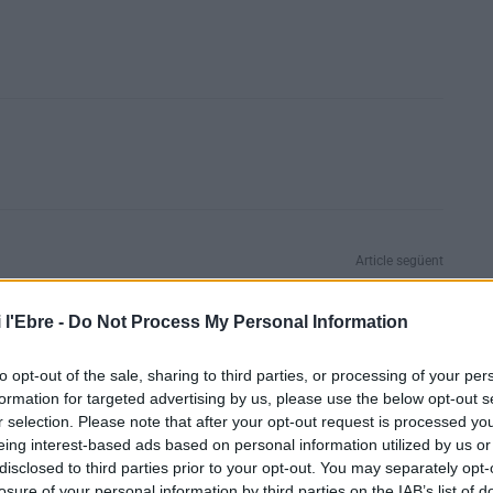
Article següent
El rector de Sant Miquel de La Cava i un capellà de la
Terra Alta fan arribar l’eucaristia i les oracions als
 l'Ebre -
Do Not Process My Personal Information
fidels per xarxes socials
to opt-out of the sale, sharing to third parties, or processing of your per
formation for targeted advertising by us, please use the below opt-out s
r selection. Please note that after your opt-out request is processed y
eing interest-based ads based on personal information utilized by us or
disclosed to third parties prior to your opt-out. You may separately opt-
losure of your personal information by third parties on the IAB’s list of