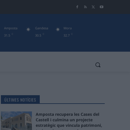
Amposta
Gandesa
Mora
C
C
C
31.5
30.5
32.7
ÚLTIMES NOTÍCIES
Amposta recupera les Cases del
Castell i culmina un projecte
estratègic que vincula patrimoni,