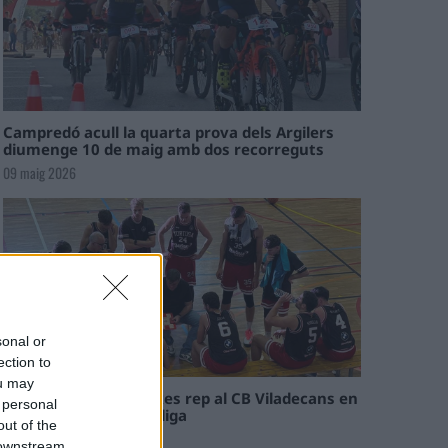
Campredó acull la quarta prova dels Argilers
diumenge 10 de maig amb dos recorreguts
09 maig 2026
sonal or
ection to
ou may
El Cantaires amb baixes rep al CB Viladecans en
 personal
el tram decisiu de la lliga
out of the
09 maig 2026
 downstream