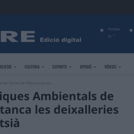
Tortosa
C
31
OCIETAT
CULTURA
ESPORTS
OPINIÓ
VÍDEOS
 les Terres de l’Ebre tanca les...
ítiques Ambientals de
 tanca les deixalleries
tsià