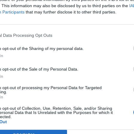
. This information may also be disclosed by us to third parties on the
IA
Participants
that may further disclose it to other third parties.
l Data Processing Opt Outs
o opt-out of the Sharing of my personal data.
In
o opt-out of the Sale of my Personal Data.
In
to opt-out of processing my Personal Data for Targeted
ing.
In
Entrevistes
o opt-out of Collection, Use, Retention, Sale, and/or Sharing
per guanyen força
“L’eclipsi serà una oportunitat també per a
ersonal Data that Is Unrelated with the Purposes for which it
modistes i gairebé 40
gaudir de les Festes Majors d’Amposta”
lected.
Out