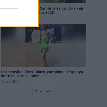
En les tirades de Flix i Cambrils es decidiran els
campions de l’Interclubs 2026
08 maig 2026
La tortosina Cinta Talarn, campiona d’Espanya
de 10 balls solo júnior
08 maig 2026
Veure'n més