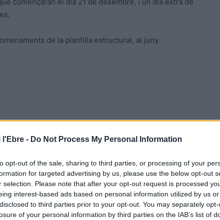
ue començaran el dia 21 de desembre, i un dia extra de
es.
enaments de la plantilla estructural, al juny.
 l'Ebre -
Do Not Process My Personal Information
Article següent
to opt-out of the sale, sharing to third parties, or processing of your per
s
La Diputació impulsa la promoció turística conjunta
formation for targeted advertising by us, please use the below opt-out s
de 19 ens públics i privats de les Terres de l’Ebre
r selection. Please note that after your opt-out request is processed y
eing interest-based ads based on personal information utilized by us or
disclosed to third parties prior to your opt-out. You may separately opt-
losure of your personal information by third parties on the IAB’s list of