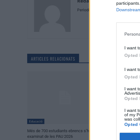
Redaccio
participants
Downstream 
Periodistes
Persona
I want t
Opted 
ARTICLES RELACIONATS
I want t
Opted 
I want 
Advertis
Opted 
I want t
of my P
was col
Educació
Educació
Opted 
Més de 700 estudiants ebrencs s’han
Més de 700 estud
examinat de les PAU 2026
examinat de les 