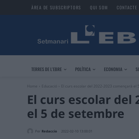
ÀREA DE SUBSCRIPTORS
QUI SOM
CONTACTE
TERRES DE L’EBRE
POLÍTICA
ECONOMIA
S
Home
Educació
El curs escolar del 2022-2023 començarà el
El curs escolar de
el 5 de setembre
Per
Redaccio
2022-02-10 13:00:01