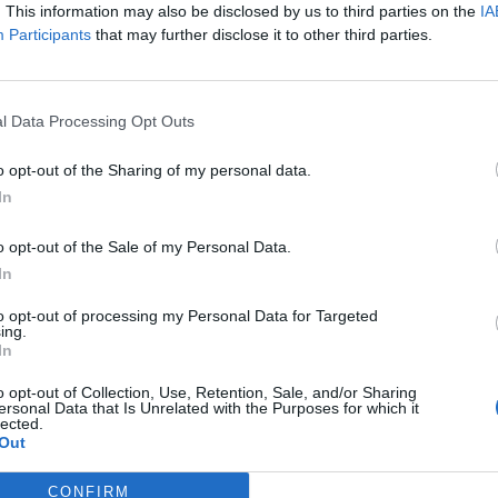
. This information may also be disclosed by us to third parties on the
IA
Participants
that may further disclose it to other third parties.
l Data Processing Opt Outs
o opt-out of the Sharing of my personal data.
In
o opt-out of the Sale of my Personal Data.
In
to opt-out of processing my Personal Data for Targeted
ing.
In
o opt-out of Collection, Use, Retention, Sale, and/or Sharing
ersonal Data that Is Unrelated with the Purposes for which it
lected.
Educació
Out
iants ebrencs s’han
El Premi Federico Mayor Zaragoza convida
PAU 2026
a reflexionar sobre el respecte com a base
CONFIRM