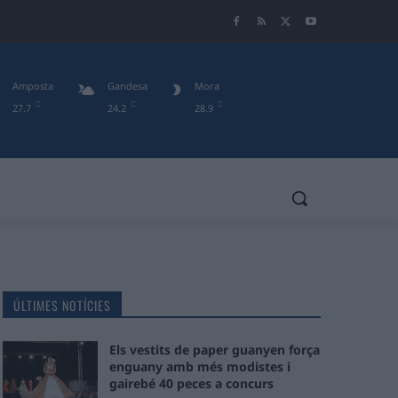
Amposta
Gandesa
Mora
C
C
C
27.7
24.2
28.9
ÚLTIMES NOTÍCIES
Els vestits de paper guanyen força
enguany amb més modistes i
gairebé 40 peces a concurs