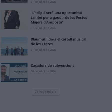
31 de juliol de 2026
“L’eclipsi serà una oportunitat
també per a gaudir de les Festes
Majors d’Amposta”
31 de juliol de 2026
Blaumut lidera el cartell musical
de les Festes
31 de juliol de 2026
Caçadors de subvencions
30 de juliol de 2026
Carrega més