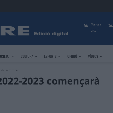
Tortosa
C
27.7
OCIETAT
CULTURA
ESPORTS
OPINIÓ
VÍDEOS
 5 de setembre
l 2022-2023 començarà