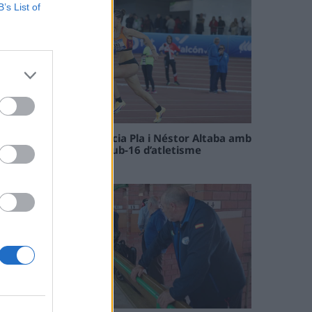
B’s List of
Paula Sintorres, Patrícia Pla i Néstor Altaba amb
la selecció catalana sub-16 d’atletisme
08 maig 2026