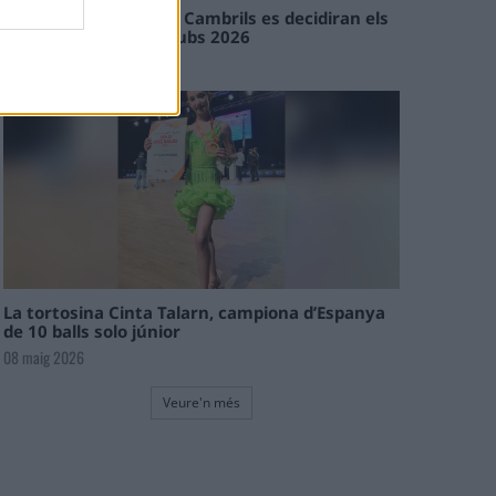
En les tirades de Flix i Cambrils es decidiran els
campions de l’Interclubs 2026
08 maig 2026
La tortosina Cinta Talarn, campiona d’Espanya
de 10 balls solo júnior
08 maig 2026
Veure'n més