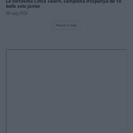
La tortosina Cinta Talarn, campiona d’Espanya de 10
balls solo júnior
08 maig 2026
Veure'n més