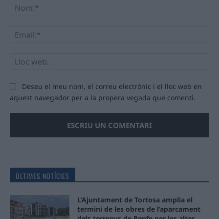
No
Ema
Llo
we
Deseu el meu nom, el correu electrònic i el lloc web en
aquest navegador per a la propera vegada que comenti.
ÚLTIMES NOTÍCIES
L’Ajuntament de Tortosa amplia el
termini de les obres de l’aparcament
dels terrenys de Renfe per les altes