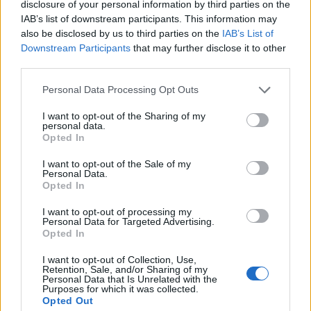
disclosure of your personal information by third parties on the
IAB’s list of downstream participants. This information may
also be disclosed by us to third parties on the
IAB’s List of
Downstream Participants
that may further disclose it to other
third parties.
Personal Data Processing Opt Outs
I want to opt-out of the Sharing of my
personal data.
Opted In
I want to opt-out of the Sale of my
Personal Data.
Opted In
I want to opt-out of processing my
Personal Data for Targeted Advertising.
Opted In
La Cursa de l’Aldea segona d’etiqueta d’or de la
Running Sèries Terres de l’Ebre
I want to opt-out of Collection, Use,
09 maig 2026
Retention, Sale, and/or Sharing of my
Personal Data that Is Unrelated with the
Purposes for which it was collected.
Opted Out