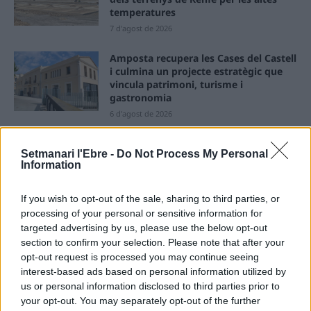
temperatures
7 d'agost de 2026
Amposta recupera les Cases del Castell
i culmina un projecte estratègic que
vincula patrimoni, turisme i
gastronomia
6 d'agost de 2026
Els vestits de paper guanyen força
Setmanari l'Ebre -
Do Not Process My Personal
enguany amb més modistes i gairebé
Information
40 peces a concurs
31 de juliol de 2026
If you wish to opt-out of the sale, sharing to third parties, or
processing of your personal or sensitive information for
“L’eclipsi serà una oportunitat també
targeted advertising by us, please use the below opt-out
per a gaudir de les Festes Majors
section to confirm your selection. Please note that after your
d’Amposta”
opt-out request is processed you may continue seeing
31 de juliol de 2026
interest-based ads based on personal information utilized by
us or personal information disclosed to third parties prior to
Carrega més
your opt-out. You may separately opt-out of the further