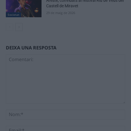
Aresté, convidats al festival Riu de Veus del
Castell de Miravet
29 de maig de 2026
Societat
DEIXA UNA RESPOSTA
Comentari:
No
Ema