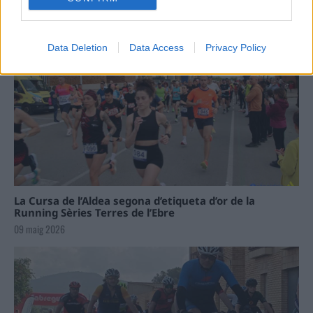
Data Deletion
Data Access
Privacy Policy
La Cursa de l’Aldea segona d’etiqueta d’or de la
Running Sèries Terres de l’Ebre
09 maig 2026