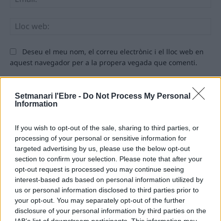
Llo
we
Deseu el meu nom, el correu electrònic i el lloc web en
aquest navegador per a la propera vegada que comenti.
Setmanari l'Ebre -
Do Not Process My Personal
Information
If you wish to opt-out of the sale, sharing to third parties, or
processing of your personal or sensitive information for
targeted advertising by us, please use the below opt-out
ÚLTIMES NOTÍCIES
section to confirm your selection. Please note that after your
opt-out request is processed you may continue seeing
interest-based ads based on personal information utilized by
Blaumut lidera el cartell musical de les
us or personal information disclosed to third parties prior to
Festes
your opt-out. You may separately opt-out of the further
31 de juliol de 2026
disclosure of your personal information by third parties on the