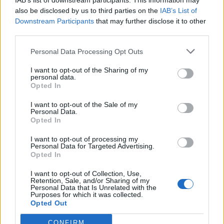
IAB’s list of downstream participants. This information may
also be disclosed by us to third parties on the
IAB’s List of
Caçadors de subvencions
Downstream Participants
that may further disclose it to other
30 de juliol de 2026
third parties.
Personal Data Processing Opt Outs
I want to opt-out of the Sharing of my
Amposta viurà unes festes amb més
personal data.
de 200 actes i l’expectació per l’eclipsi
Opted In
31 de juliol de 2026
I want to opt-out of the Sale of my
Personal Data.
Opted In
Només 3 de cada 10 turistes visiten la
I want to opt-out of processing my
regió de l’Ebre durant juliol i agost
Personal Data for Targeted Advertising.
Opted In
31 de juliol de 2026
I want to opt-out of Collection, Use,
Retention, Sale, and/or Sharing of my
Personal Data that Is Unrelated with the
Carrega més
Purposes for which it was collected.
Opted Out
CONFIRM