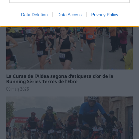
Data Deletion
Data Access
Privacy Policy
La Cursa de l’Aldea segona d’etiqueta d’or de la
Running Sèries Terres de l’Ebre
09 maig 2026