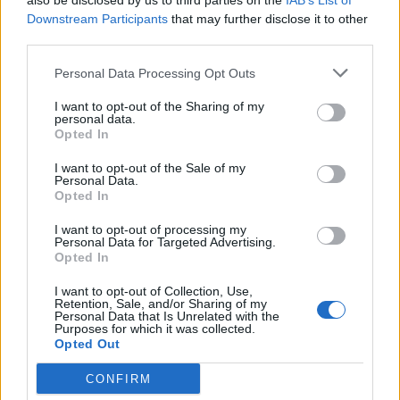
also be disclosed by us to third parties on the
IAB’s List of
i culmina un projecte estratègic que
Downstream Participants
that may further disclose it to other
vincula patrimoni, turisme i
third parties.
gastronomia
6 d'agost de 2026
Personal Data Processing Opt Outs
Els vestits de paper guanyen força
I want to opt-out of the Sharing of my
enguany amb més modistes i gairebé
personal data.
40 peces a concurs
Opted In
31 de juliol de 2026
I want to opt-out of the Sale of my
Personal Data.
Opted In
“L’eclipsi serà una oportunitat també
per a gaudir de les Festes Majors
I want to opt-out of processing my
d’Amposta”
Personal Data for Targeted Advertising.
Opted In
31 de juliol de 2026
I want to opt-out of Collection, Use,
Carrega més
Retention, Sale, and/or Sharing of my
Personal Data that Is Unrelated with the
Purposes for which it was collected.
Opted Out
CONFIRM