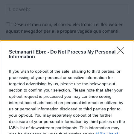
Llo
we
Deseu el meu nom, el correu electrònic i el lloc web en
aquest navegador per a la propera vegada que comenti.
Setmanari l'Ebre -
Do Not Process My Personal
Information
If you wish to opt-out of the sale, sharing to third parties, or
processing of your personal or sensitive information for
ÚLTIMES NOTÍCIES
targeted advertising by us, please use the below opt-out
section to confirm your selection. Please note that after your
L’Ajuntament de Tortosa amplia el
opt-out request is processed you may continue seeing
termini de les obres de l’aparcament
interest-based ads based on personal information utilized by
dels terrenys de Renfe per les altes
us or personal information disclosed to third parties prior to
temperatures
your opt-out. You may separately opt-out of the further
7 d'agost de 2026
disclosure of your personal information by third parties on the
IAB’s list of downstream participants. This information may
Amposta recupera les Cases del Castell