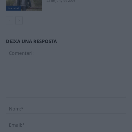
22 de juny de 2026
Societat
DEIXA UNA RESPOSTA
Comentari:
No
Ema