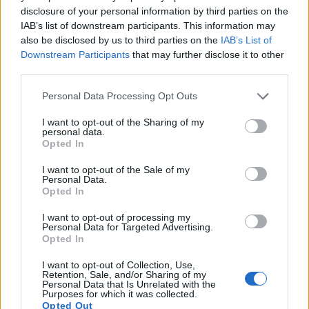
enguany amb més modistes i gairebé
disclosure of your personal information by third parties on the
40 peces a concurs
IAB’s list of downstream participants. This information may
31 de juliol de 2026
also be disclosed by us to third parties on the
IAB’s List of
Downstream Participants
that may further disclose it to other
third parties.
“L’eclipsi serà una oportunitat també
per a gaudir de les Festes Majors
Personal Data Processing Opt Outs
d’Amposta”
31 de juliol de 2026
I want to opt-out of the Sharing of my
personal data.
Opted In
Blaumut lidera el cartell musical de les
Festes
I want to opt-out of the Sale of my
Personal Data.
31 de juliol de 2026
Opted In
I want to opt-out of processing my
Personal Data for Targeted Advertising.
Caçadors de subvencions
Opted In
30 de juliol de 2026
I want to opt-out of Collection, Use,
Retention, Sale, and/or Sharing of my
Personal Data that Is Unrelated with the
Purposes for which it was collected.
Opted Out