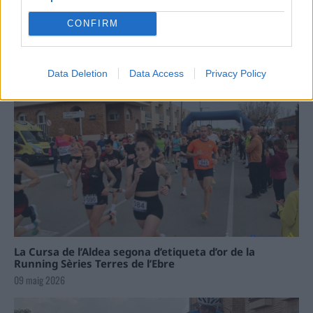
Carrega més
CONFIRM
Data Deletion
Data Access
Privacy Policy
La Cursa de l’Aldea segona d’etiqueta d’or de la
Running Sèries Terres de l’Ebre
09 maig 2026