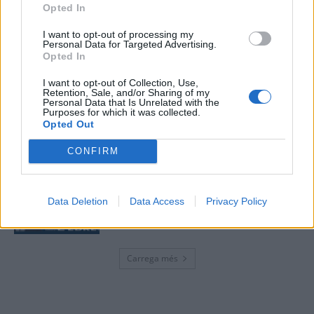
Opted In
“L’eclipsi serà una oportunitat també
per a gaudir de les Festes Majors
I want to opt-out of processing my
Personal Data for Targeted Advertising.
d’Amposta”
Opted In
31 de juliol de 2026
I want to opt-out of Collection, Use,
Retention, Sale, and/or Sharing of my
Blaumut lidera el cartell musical de les
Personal Data that Is Unrelated with the
Purposes for which it was collected.
Festes
Opted Out
31 de juliol de 2026
CONFIRM
Caçadors de subvencions
30 de juliol de 2026
Data Deletion
Data Access
Privacy Policy
Carrega més