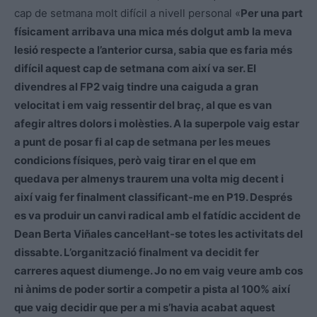
cap de setmana molt difícil a nivell personal «
Per una part
físicament arribava una mica més dolgut amb la meva
lesió respecte a l’anterior cursa, sabia que es faria més
difícil aquest cap de setmana com així va ser. El
divendres al FP2 vaig tindre una caiguda a gran
velocitat i em vaig ressentir del braç, al que es van
afegir altres dolors i molèsties. A la superpole vaig estar
a punt de posar fi al cap de setmana per les meues
condicions físiques, però vaig tirar en el que em
quedava per almenys traurem una volta mig decent i
així vaig fer finalment classificant-me en P19. Després
es va produir un canvi radical amb el fatídic accident de
Dean Berta Viñales cancel·lant-se totes les activitats del
dissabte. L’organització
finalment va decidit fer
carreres aquest diumenge. Jo no em vaig veure amb cos
ni ànims de poder sortir a competir a pista al 100% així
que vaig decidir que per a mi s’havia acabat aquest