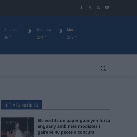
Amposta
Gandesa
Mora
C
C
C
26
23.1
25.8
ÚLTIMES NOTÍCIES
Els vestits de paper guanyen força
enguany amb més modistes i
gairebé 40 peces a concurs