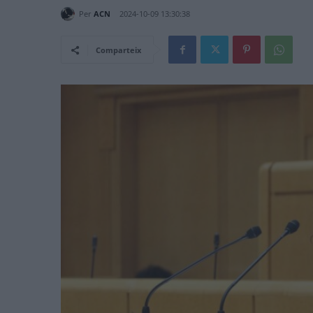
Per
ACN
2024-10-09 13:30:38
Comparteix