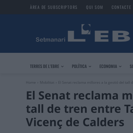
ÀREA DE SUBSCRIPTORS
QUI SOM
CONTACTE
TERRES DE L’EBRE
POLÍTICA
ECONOMIA
S
Home
Mobilitat
El Senat reclama millores a la gestió del tall d
El Senat reclama mi
tall de tren entre 
Vicenç de Calders