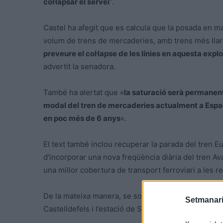
col·lapsar el servei
”.
Castel ha afegit que es calcula que la posada en ma
volum de trens de mercaderies, amb trens més llar
preveure el col·lapse de les línies en aquesta explo
advertit la senadora.
També ha alertat que «
la saturació serà permanent
modal del tren de mercaderies actualment a Espany
en poc més de 6 anys
«.
El text també inclou recuperar la parada del tren 
d’incorporar una nova freqüència diària del tren Avan
una millor cobertura de transport ferroviari a les r
De la mateixa manera, se sol·licita al Govern que pri
Setmanari
Castelldefels i l’estació de Sants, amb l’objectiu d’a