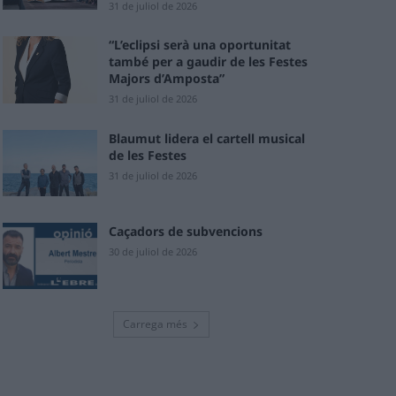
31 de juliol de 2026
“L’eclipsi serà una oportunitat
també per a gaudir de les Festes
Majors d’Amposta”
31 de juliol de 2026
Blaumut lidera el cartell musical
de les Festes
31 de juliol de 2026
Caçadors de subvencions
30 de juliol de 2026
Carrega més