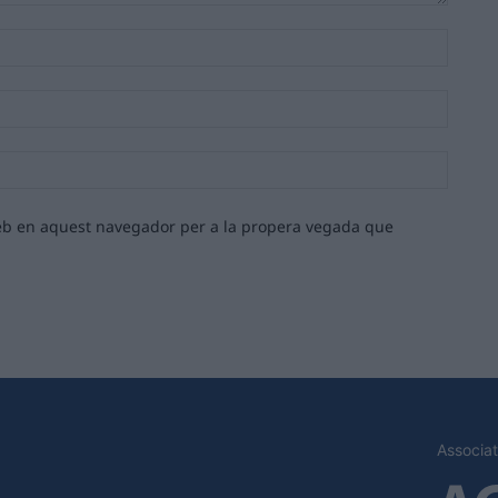
Nom:*
Email:*
Lloc
web:
 web en aquest navegador per a la propera vegada que
Associat