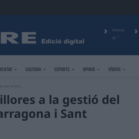
Tortosa
C
26
OCIETAT
CULTURA
ESPORTS
OPINIÓ
VÍDEOS
e tren entre...
llores a la gestió del
Tarragona i Sant