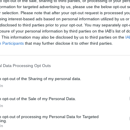
to opt-out of the sale, sharing to third parties, or processing of your per
endrell on actualment passen 2.200 trens de mercaderies
formation for targeted advertising by us, please use the below opt-out s
r selection. Please note that after your opt-out request is processed y
Per això es demana estudiar la viabilitat del soterrament
eing interest-based ads based on personal information utilized by us or
tic i de perillositat. Com a mesures transitòries els
disclosed to third parties prior to your opt-out. You may separately opt-
 dels trens de mercaderies i la restricció del xiulet a la
losure of your personal information by third parties on the IAB’s list of
. This information may also be disclosed by us to third parties on the
IA
Participants
that may further disclose it to other third parties.
s els grups menys el dels socialistes.
l Data Processing Opt Outs
o opt-out of the Sharing of my personal data.
In
o opt-out of the Sale of my Personal Data.
In
to opt-out of processing my Personal Data for Targeted
Article següent
ing.
In
La CUTE aprova la modificació urbanística que