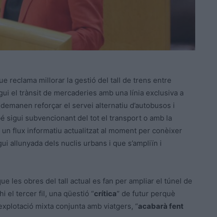
e reclama millorar la gestió del tall de trens entre
ui el trànsit de mercaderies amb una línia exclusiva a
t demanen reforçar el servei alternatiu d’autobusos i
é sigui subvencionant del tot el transport o amb la
n flux informatiu actualitzat al moment per conèixer
ui allunyada dels nuclis urbans i que s’ampliïn i
e les obres del tall actual es fan per ampliar el túnel de
el tercer fil, una qüestió “
crítica
” de futur perquè
 explotació mixta conjunta amb viatgers, “
acabarà fent