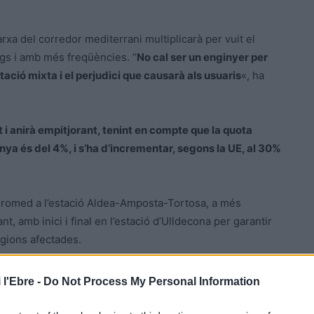
rxa del corredor mediterrani multiplicarà per vuit el
gs i amb més freqüències. “
No cal ser un enginyer per
tació mixta i el perjudici que causarà als usuaris
«, ha
 i anirà empitjorant, tenint en compte que la quota
a és del 4%, i s’ha d’incrementar, segons la UE, al 30%
Euromed a l’estació Aldea-Amposta-Tortosa, a més
t, amb inici i final en l’estació d’Ulldecona per garantir
egions afectades.
oritzi l’ampliació a quatre vies del tram restant entre
 l'Ebre -
Do Not Process My Personal Information
ugmentar la capacitat de la xarxa ferroviària.