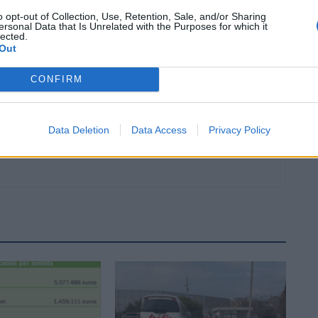
permetrà la construcció de la nova comissaria de la
o opt-out of Collection, Use, Retention, Sale, and/or Sharing
Policia Local d’Amposta i l’Àrea Bàsica dels Agents
ersonal Data that Is Unrelated with the Purposes for which it
Rurals
lected.
Out
CONFIRM
Data Deletion
Data Access
Privacy Policy