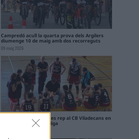
Campredó acull la quarta prova dels Argilers
diumenge 10 de maig amb dos recorreguts
09 maig 2026
El Cantaires amb baixes rep al CB Viladecans en
el tram decisiu de la lliga
09 maig 2026