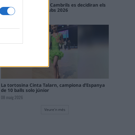
En les tirades de Flix i Cambrils es decidiran els
campions de l’Interclubs 2026
08 maig 2026
La tortosina Cinta Talarn, campiona d’Espanya
de 10 balls solo júnior
08 maig 2026
Veure'n més