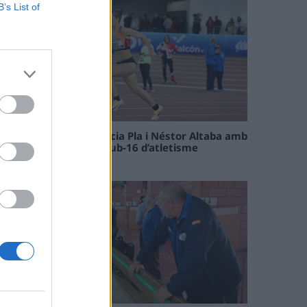
B’s List of
Paula Sintorres, Patrícia Pla i Néstor Altaba amb
la selecció catalana sub-16 d’atletisme
08 maig 2026