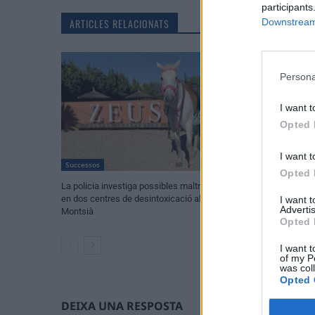
participants
ARTICLES RELACIONATS
Downstream 
Persona
I want t
Opted 
I want t
Successos
Successos
Opted 
La policia investiga possibles maltractes
Dos apunyalament
en dos centres de desintoxicació al
furguen en una s
I want 
Advertis
Montsià
d’agressions amb 
Opted 
I want t
of my P
was col
Opted 
DEIXA UNA RESPOSTA