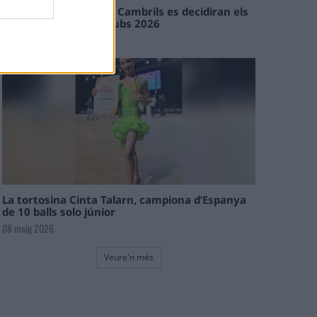
En les tirades de Flix i Cambrils es decidiran els
campions de l’Interclubs 2026
08 maig 2026
La tortosina Cinta Talarn, campiona d’Espanya
de 10 balls solo júnior
08 maig 2026
Veure'n més