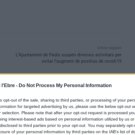
Article següent
L’Ajuntament de Paüls suspèn diverses activitats per
evitar l’augment de positius de covid-19
 l'Ebre -
Do Not Process My Personal Information
to opt-out of the sale, sharing to third parties, or processing of your per
formation for targeted advertising by us, please use the below opt-out s
r selection. Please note that after your opt-out request is processed y
eing interest-based ads based on personal information utilized by us or
disclosed to third parties prior to your opt-out. You may separately opt-
losure of your personal information by third parties on the IAB’s list of