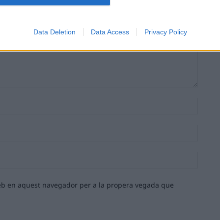
Data Deletion
Data Access
Privacy Policy
Nom:*
Email:*
Lloc
web:
 web en aquest navegador per a la propera vegada que