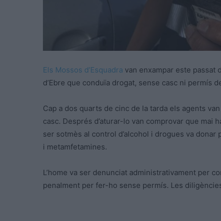
Els Mossos d’Esquadra
van enxampar
este
passat d
d’Ebre que conduïa drogat, sense casc ni permís d
Cap a dos quarts de cinc de la tarda els agents va
casc. Després d’aturar-lo van comprovar que mai ha
ser
sotmès
al control d’alcohol i drogues va donar
i metamfetamines.
L’home va ser denunciat administrativament per con
penalment per fer-ho sense permís. Les diligències 