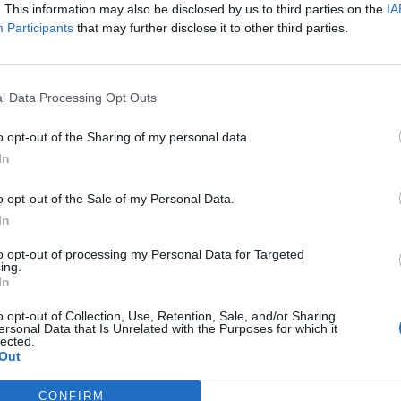
. This information may also be disclosed by us to third parties on the
IA
Participants
that may further disclose it to other third parties.
l Data Processing Opt Outs
o opt-out of the Sharing of my personal data.
In
o opt-out of the Sale of my Personal Data.
Successos
In
s a Roquetes i la Ràpita
Ingressa a presó un multireincident
etmana negra
especialitzat en robatoris a vehicles i
to opt-out of processing my Personal Data for Targeted
ing.
ganivets al país
comerços a Amposta
In
o opt-out of Collection, Use, Retention, Sale, and/or Sharing
ersonal Data that Is Unrelated with the Purposes for which it
lected.
Out
CONFIRM