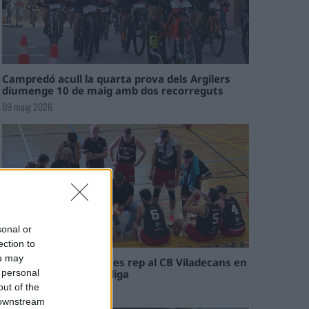
Campredó acull la quarta prova dels Argilers
diumenge 10 de maig amb dos recorreguts
09 maig 2026
sonal or
ection to
ou may
El Cantaires amb baixes rep al CB Viladecans en
el tram decisiu de la lliga
 personal
out of the
09 maig 2026
 downstream