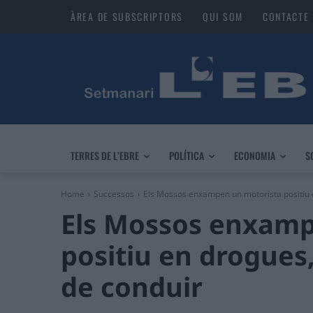
ÀREA DE SUBSCRIPTORS
QUI SOM
CONTACTE
TERRES DE L’EBRE
POLÍTICA
ECONOMIA
S
Home
Successos
Els Mossos enxampen un motorista positiu e
Els Mossos enxamp
positiu en drogues
de conduir