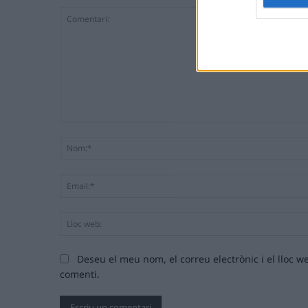
Comentari:
Deseu el meu nom, el correu electrònic i el lloc
comenti.