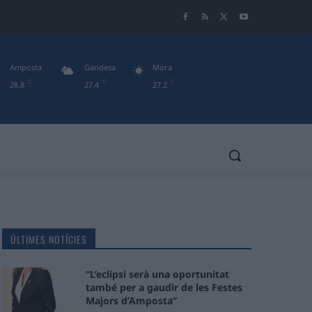
Amposta
Gandesa
Mora
C
C
C
28.8
27.4
27.2
ÚLTIMES NOTÍCIES
“L’eclipsi serà una oportunitat
també per a gaudir de les Festes
Majors d’Amposta”