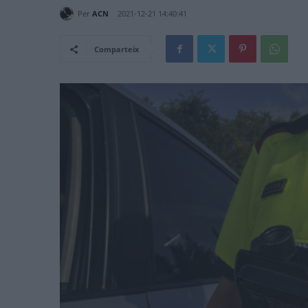
Per
ACN
2021-12-21 14:40:41
Comparteix