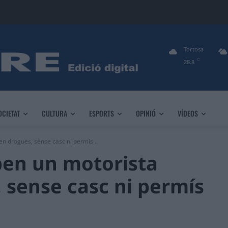
Tortosa
C
28.8
OCIETAT
CULTURA
ESPORTS
OPINIÓ
VÍDEOS
n drogues, sense casc ni permís...
en un motorista
, sense casc ni permís