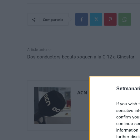
Comparteix
Article anterior
Dos conductors beguts xoquen a la C-12 a Ginestar
Setmanari
ACN
If you wish 
sensitive in
confirm you
continue se
information 
further disc