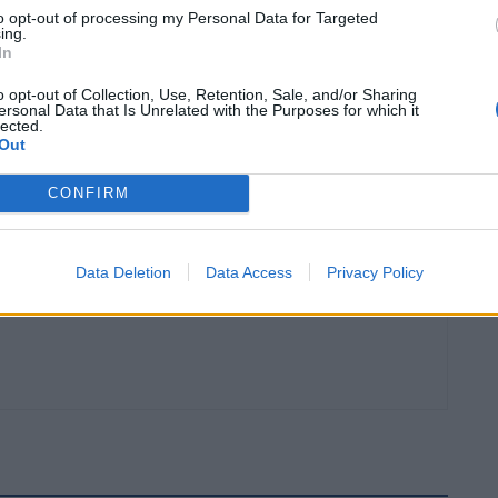
to opt-out of processing my Personal Data for Targeted
ing.
In
o opt-out of Collection, Use, Retention, Sale, and/or Sharing
ersonal Data that Is Unrelated with the Purposes for which it
Article següent
lected.
Out
Josep Caparrós diu sentir-se indignat i desolat per la
situació d’ERC
CONFIRM
Data Deletion
Data Access
Privacy Policy