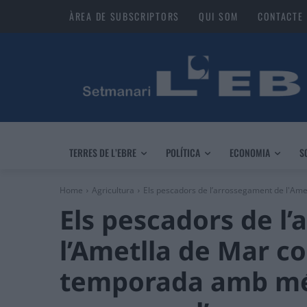
ÀREA DE SUBSCRIPTORS
QUI SOM
CONTACTE
TERRES DE L’EBRE
POLÍTICA
ECONOMIA
S
Home
Agricultura
Els pescadors de l’arrossegament de l'Am
Els pescadors de l
l’Ametlla de Mar c
temporada amb més