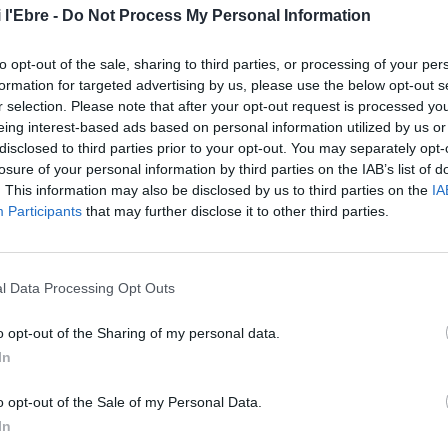
del municipi s’ha fet un balanç molt positiu, d’aquests
 l'Ebre -
Do Not Process My Personal Information
 millors preus amb una barca menys que l’any passat, de
to opt-out of the sale, sharing to third parties, or processing of your per
kg justos de peix subhastat i ara, fem 7.000 kg
” apunta el
formation for targeted advertising by us, please use the below opt-out s
.
r selection. Please note that after your opt-out request is processed y
eing interest-based ads based on personal information utilized by us or
s pescadors davant mesures de sostenibilitat com l’aturada
disclosed to third parties prior to your opt-out. You may separately opt-
losure of your personal information by third parties on the IAB’s list of
’administració de l’Estat no creu en ells. En aquest sentit,
. This information may also be disclosed by us to third parties on the
IA
 més representativitat, al govern de l’Estat, a l’hora
Participants
that may further disclose it to other third parties.
it. Així ho ha explicat el patró major de la Confraria,
l Data Processing Opt Outs
gui positiva pel sector i esperen que es mantingui durant
o opt-out of the Sharing of my personal data.
In
o opt-out of the Sale of my Personal Data.
In