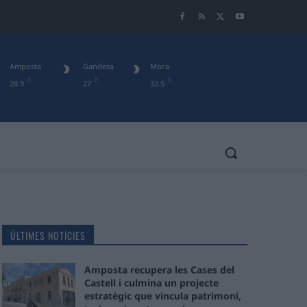
Amposta
Gandesa
Mora
C
C
C
28.9
27
32.5
ÚLTIMES NOTÍCIES
Amposta recupera les Cases del
Castell i culmina un projecte
estratègic que vincula patrimoni,