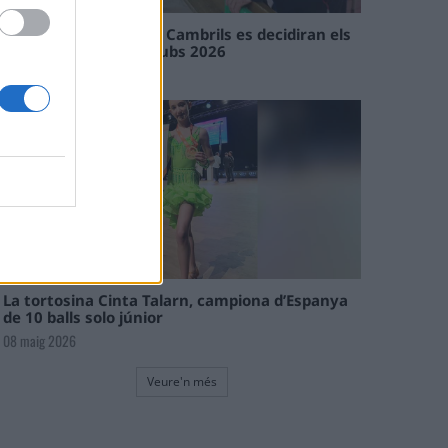
En les tirades de Flix i Cambrils es decidiran els
campions de l’Interclubs 2026
08 maig 2026
La tortosina Cinta Talarn, campiona d’Espanya
de 10 balls solo júnior
08 maig 2026
Veure'n més