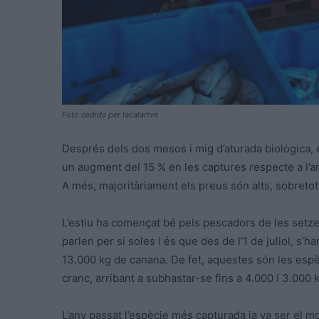
Foto cedida per lacalartve
Després dels dos mesos i mig d’aturada biològica, 
un augment del 15 % en les captures respecte a l’an
A més, majoritàriament els preus són alts, sobretot 
L’estiu ha començat bé pels pescadors de les setze
parlen per si soles i és que des de l’1 de juliol, s’h
13.000 kg de canana. De fet, aquestes són les espè
cranc, arribant a subhastar-se fins a 4.000 i 3.000
L’any passat l’espècie més capturada ja va ser el mo