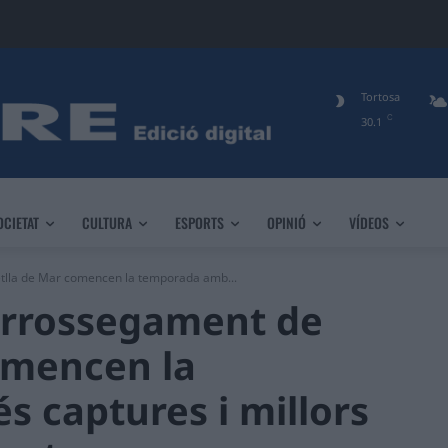
Tortosa
C
30.1
OCIETAT
CULTURA
ESPORTS
OPINIÓ
VÍDEOS
etlla de Mar comencen la temporada amb...
’arrossegament de
omencen la
 captures i millors