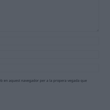
Nom:*
Email:*
Lloc
web:
 web en aquest navegador per a la propera vegada que