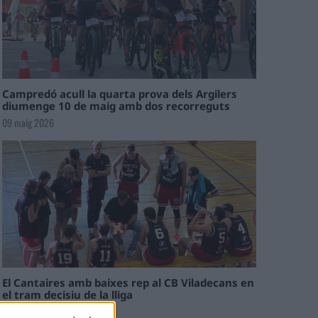
Campredó acull la quarta prova dels Argilers
diumenge 10 de maig amb dos recorreguts
09 maig 2026
El Cantaires amb baixes rep al CB Viladecans en
el tram decisiu de la lliga
09 maig 2026