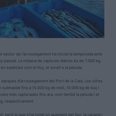
el sector de l’arrossegament ha iniciat la temporada amb
y passat. La mitjana de captures diàries és de 7.000 kg.
en espècies com el lluç, el sorell o la peluda.
 barques d’arrossegament del Port de la Cala. Les xifres
an subhastat fins a 15.000 kg de moll, 10.000 kg de lluç i
cies més capturades fins ara, com també la peluda i el
 kg, respectivament.
ll, però sí que s’ha notat un augment del lluç, la canana i