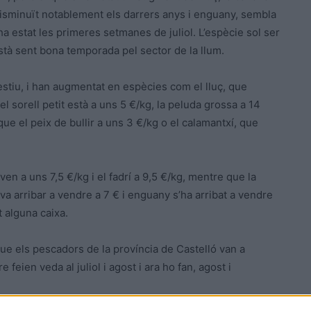
a disminuït notablement els darrers anys i enguany, sembla
ha estat les primeres setmanes de juliol. L’espècie sol ser
stà sent bona temporada pel sector de la llum.
l’estiu, i han augmentat en espècies com el lluç, que
l sorell petit està a uns 5 €/kg, la peluda grossa a 14
ue el peix de bullir a uns 3 €/kg o el calamantxí, que
 ven a uns 7,5 €/kg i el fadrí a 9,5 €/kg, mentre que la
va arribar a vendre a 7 € i enguany s’ha arribat a vendre
t alguna caixa.
 que els pescadors de la província de Castelló van a
feien veda al juliol i agost i ara ho fan, agost i