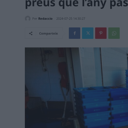
preus que l’any pa
Per
Redaccio
2024-07-25 14:30:27
Comparteix