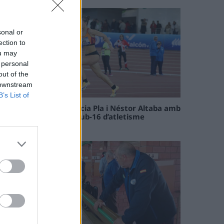
sonal or
ection to
ou may
 personal
out of the
 downstream
B’s List of
Paula Sintorres, Patrícia Pla i Néstor Altaba amb
la selecció catalana sub-16 d’atletisme
08 maig 2026