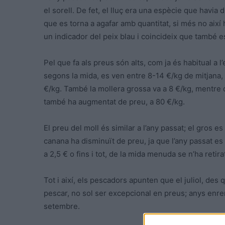
el sorell. De fet, el lluç era una espècie que havi
que es torna a agafar amb quantitat, si més no així 
un indicador del peix blau i coincideix que també e
Pel que fa als preus són alts, com ja és habitual a 
segons la mida, es ven entre 8-14 €/kg de mitjana, e
€/kg. També la mollera grossa va a 8 €/kg, mentre q
també ha augmentat de preu, a 80 €/kg.
El preu del moll és similar a l’any passat; el gros es
canana ha disminuït de preu, ja que l’any passat es 
a 2,5 € o fins i tot, de la mida menuda se n’ha retira
Tot i així, els pescadors apunten que el juliol, des
pescar, no sol ser excepcional en preus; anys enrere 
setembre.