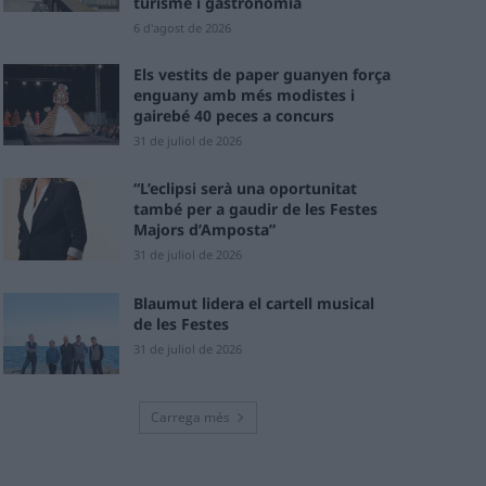
turisme i gastronomia
6 d'agost de 2026
Els vestits de paper guanyen força
enguany amb més modistes i
gairebé 40 peces a concurs
31 de juliol de 2026
“L’eclipsi serà una oportunitat
també per a gaudir de les Festes
Majors d’Amposta”
31 de juliol de 2026
Blaumut lidera el cartell musical
de les Festes
31 de juliol de 2026
Carrega més