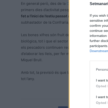
En general però, des de la
Confraria de Pescadors
Setmanari
primers dies d’activitat pesquera. “
Hi ha més peix i
If you wish 
fet a l’inici de l’estiu passat arribàvem als 6.000 
sensitive in
subhastador de la Confraria, Joan Ramon Llambrich
confirm you
continue se
Les bones xifres són fruit de la tasca ben feta del
information 
further disc
biològica, tot i que el sector continua pensant que l
participants
els pescadors continuen reclamant més credibilitat i
Downstream 
d’elaborar les lleis, per fer mesures que tinguin sent
Miquel Brull.
Persona
Amb tot, la previsió és que la temporada d’estiu si
tot l’any.
I want t
Opted 
I want t
Opted 