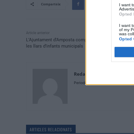
Comparteix
I want 
Advertis
Opted 
I want t
of my P
Article anterior
was col
Opted 
L’Ajuntament d’Amposta completa la climatització de
les llars d’infants municipals
Redaccio
Periodistes
ARTICLES RELACIONATS