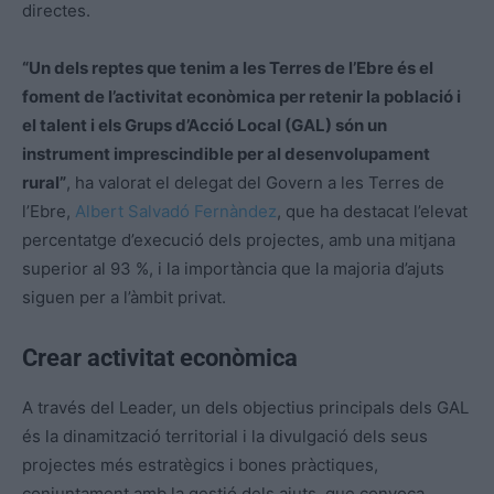
directes.
“Un dels reptes que tenim a les Terres de l’Ebre és el
foment de l’activitat econòmica per retenir la població i
el talent i els Grups d’Acció Local (GAL) són un
instrument imprescindible per al desenvolupament
rural”
, ha valorat el delegat del Govern a les Terres de
l’Ebre,
Albert Salvadó Fernàndez
, que ha destacat l’elevat
percentatge d’execució dels projectes, amb una mitjana
superior al 93 %, i la importància que la majoria d’ajuts
siguen per a l’àmbit privat.
Crear activitat econòmica
A través del Leader, un dels objectius principals dels GAL
és la dinamització territorial i la divulgació dels seus
projectes més estratègics i bones pràctiques,
conjuntament amb la gestió dels ajuts, que convoca