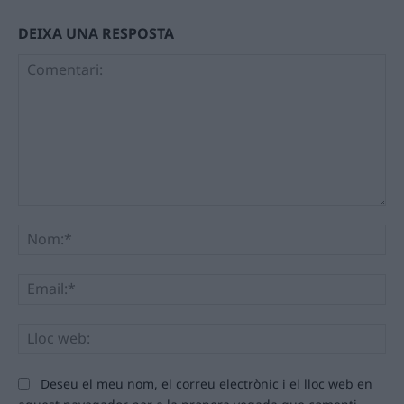
DEIXA UNA RESPOSTA
Comentari:
No
Ema
Llo
we
Deseu el meu nom, el correu electrònic i el lloc web en