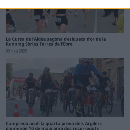
La Cursa de l’Aldea segona d’etiqueta d’or de la
Running Sèries Terres de l’Ebre
09 maig 2026
Campredó acull la quarta prova dels Argilers
diumenge 10 de maig amb dos recorreguts