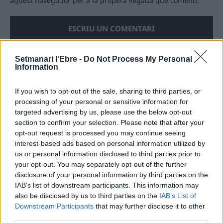
aquest navegador per a la propera vegada que comenti.
Setmanari l'Ebre -
Do Not Process My Personal
Information
ÚLTIMES NOTÍCIES
If you wish to opt-out of the sale, sharing to third parties, or
processing of your personal or sensitive information for
Amposta recupera les Cases del Castell
targeted advertising by us, please use the below opt-out
i culmina un projecte estratègic que
section to confirm your selection. Please note that after your
vincula patrimoni, turisme i
gastronomia
opt-out request is processed you may continue seeing
interest-based ads based on personal information utilized by
6 d'agost de 2026
us or personal information disclosed to third parties prior to
your opt-out. You may separately opt-out of the further
Els vestits de paper guanyen força
enguany amb més modistes i gairebé
disclosure of your personal information by third parties on the
40 peces a concurs
IAB’s list of downstream participants. This information may
also be disclosed by us to third parties on the
IAB’s List of
31 de juliol de 2026
Downstream Participants
that may further disclose it to other
third parties.