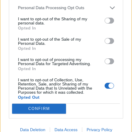
“L’eclipsi serà una oportunitat també
per a gaudir de les Festes Majors
Personal Data Processing Opt Outs
d’Amposta”
31 de juliol de 2026
I want to opt-out of the Sharing of my
personal data.
Opted In
Blaumut lidera el cartell musical de les
I want to opt-out of the Sale of my
Festes
Personal Data.
31 de juliol de 2026
Opted In
I want to opt-out of processing my
Personal Data for Targeted Advertising.
Carrega més
Opted In
I want to opt-out of Collection, Use,
Retention, Sale, and/or Sharing of my
Personal Data that Is Unrelated with the
Purposes for which it was collected.
Opted Out
CONFIRM
Data Deletion
Data Access
Privacy Policy