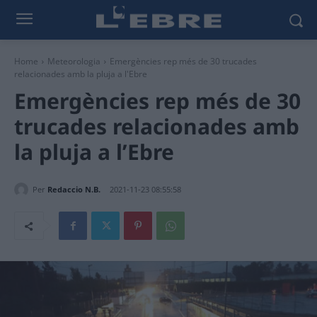
Home
Meteorologia
Emergències rep més de 30 trucades
relacionades amb la pluja a l'Ebre
Emergències rep més de 30
trucades relacionades amb
la pluja a l’Ebre
Per
Redaccio N.B.
2021-11-23 08:55:58