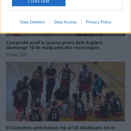
CONFIRM
Data Deletion
Data Access
Privacy Policy
Campredó acull la quarta prova dels Argilers
diumenge 10 de maig amb dos recorreguts
09 maig 2026
El Cantaires amb baixes rep al CB Viladecans en el