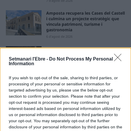
7 d'agost de 2026
Amposta recupera les Cases del Castell
i culmina un projecte estratègic que
vincula patrimoni, turisme i
gastronomia
6 d'agost de 2026
Els vestits de paper guanyen força
enguany amb més modistes i gairebé
Setmanari l'Ebre -
Do Not Process My Personal
40 peces a concurs
Information
31 de juliol de 2026
If you wish to opt-out of the sale, sharing to third parties, or
“L’eclipsi serà una oportunitat també
processing of your personal or sensitive information for
per a gaudir de les Festes Majors
targeted advertising by us, please use the below opt-out
d’Amposta”
section to confirm your selection. Please note that after your
31 de juliol de 2026
opt-out request is processed you may continue seeing
interest-based ads based on personal information utilized by
us or personal information disclosed to third parties prior to
Carrega més
your opt-out. You may separately opt-out of the further
disclosure of your personal information by third parties on the