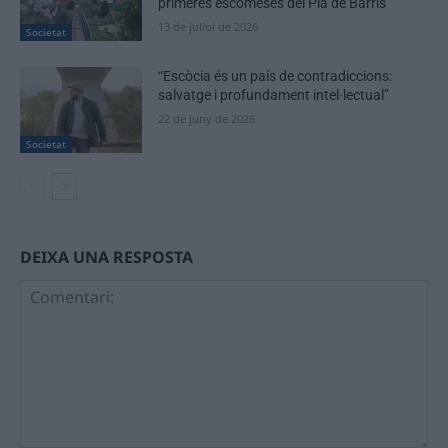
primeres escomeses del Pla de Barris
13 de juliol de 2026
Societat
“Escòcia és un país de contradiccions:
salvatge i profundament intel·lectual”
22 de juny de 2026
Societat
DEIXA UNA RESPOSTA