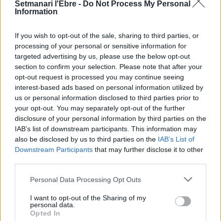
recerca sobre l’astre rei en el segon
Setmanari l'Ebre -
Do Not Process My Personal
eclipsi solar total de la seva història
Information
7 d'agost de 2026
If you wish to opt-out of the sale, sharing to third parties, or
processing of your personal or sensitive information for
L’Ajuntament de Tortosa amplia el
targeted advertising by us, please use the below opt-out
termini de les obres de l’aparcament
dels terrenys de Renfe per les altes
section to confirm your selection. Please note that after your
temperatures
opt-out request is processed you may continue seeing
interest-based ads based on personal information utilized by
7 d'agost de 2026
us or personal information disclosed to third parties prior to
Amposta recupera les Cases del Castell
your opt-out. You may separately opt-out of the further
i culmina un projecte estratègic que
disclosure of your personal information by third parties on the
vincula patrimoni, turisme i
IAB’s list of downstream participants. This information may
gastronomia
also be disclosed by us to third parties on the
IAB’s List of
6 d'agost de 2026
Downstream Participants
that may further disclose it to other
third parties.
Els vestits de paper guanyen força
enguany amb més modistes i gairebé
Personal Data Processing Opt Outs
40 peces a concurs
I want to opt-out of the Sharing of my
31 de juliol de 2026
personal data.
Opted In