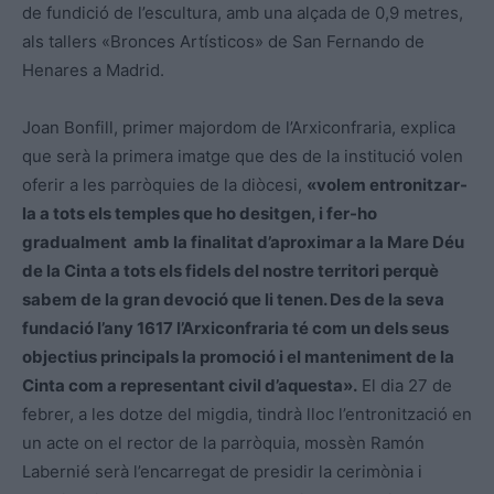
de fundició de l’escultura, amb una alçada de 0,9 metres,
als tallers «Bronces Artísticos» de San Fernando de
Henares a Madrid.
Joan Bonfill, primer majordom de l’Arxiconfraria, explica
que serà la primera imatge que des de la institució volen
oferir a les parròquies de la diòcesi,
«volem entronitzar-
la a tots els temples que ho desitgen, i fer-ho
gradualment amb la finalitat d’aproximar a la Mare Déu
de la Cinta a tots els fidels del nostre territori perquè
sabem de la gran devoció que li tenen. Des de la seva
fundació l’any 1617 l’Arxiconfraria té com un dels seus
objectius principals la promoció i el manteniment de la
Cinta com a representant civil d’aquesta».
El dia 27 de
febrer, a les dotze del migdia, tindrà lloc l’entronització en
un acte on el rector de la parròquia, mossèn Ramón
Labernié serà l’encarregat de presidir la cerimònia i